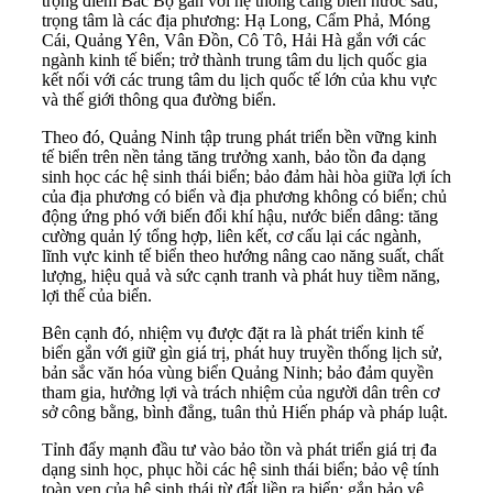
trọng điểm Bắc Bộ gắn với hệ thống cảng biển nước sâu;
trọng tâm là các địa phương: Hạ Long, Cẩm Phả, Móng
Cái, Quảng Yên, Vân Đồn, Cô Tô, Hải Hà gắn với các
ngành kinh tế biển; trở thành trung tâm du lịch quốc gia
kết nối với các trung tâm du lịch quốc tế lớn của khu vực
và thế giới thông qua đường biển.
Theo đó, Quảng Ninh tập trung phát triển bền vững kinh
tế biển trên nền tảng tăng trưởng xanh, bảo tồn đa dạng
sinh học các hệ sinh thái biển; bảo đảm hài hòa giữa lợi ích
của địa phương có biển và địa phương không có biển; chủ
động ứng phó với biến đổi khí hậu, nước biển dâng: tăng
cường quản lý tổng hợp, liên kết, cơ cấu lại các ngành,
lĩnh vực kinh tế biển theo hướng nâng cao năng suất, chất
lượng, hiệu quả và sức cạnh tranh và phát huy tiềm năng,
lợi thế của biển.
Bên cạnh đó, nhiệm vụ được đặt ra là phát triển kinh tế
biển gắn với giữ gìn giá trị, phát huy truyền thống lịch sử,
bản sắc văn hóa vùng biển Quảng Ninh; bảo đảm quyền
tham gia, hưởng lợi và trách nhiệm của người dân trên cơ
sở công bằng, bình đẳng, tuân thủ Hiến pháp và pháp luật.
Tỉnh đẩy mạnh đầu tư vào bảo tồn và phát triển giá trị đa
dạng sinh học, phục hồi các hệ sinh thái biển; bảo vệ tính
toàn vẹn của hệ sinh thái từ đất liền ra biển; gắn bảo vệ