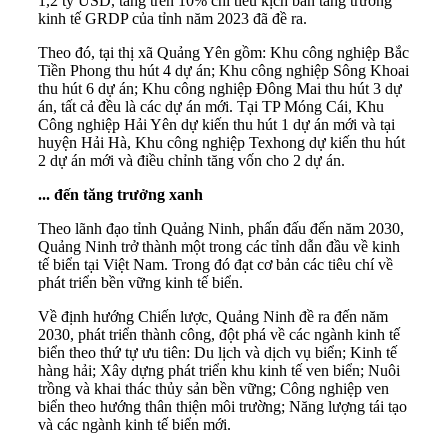
1,2 tỷ USD, tăng trên 10% chỉ tiêu kịch bản tăng trưởng
kinh tế GRDP của tỉnh năm 2023 đã đề ra.
Theo đó, tại thị xã Quảng Yên gồm: Khu công nghiệp Bắc
Tiền Phong thu hút 4 dự án; Khu công nghiệp Sông Khoai
thu hút 6 dự án; Khu công nghiệp Đông Mai thu hút 3 dự
án, tất cả đều là các dự án mới. Tại TP Móng Cái, Khu
Công nghiệp Hải Yên dự kiến thu hút 1 dự án mới và tại
huyện Hải Hà, Khu công nghiệp Texhong dự kiến thu hút
2 dự án mới và điều chỉnh tăng vốn cho 2 dự án.
... đến tăng trưởng xanh
Theo lãnh đạo tỉnh Quảng Ninh, phấn đấu đến năm 2030,
Quảng Ninh trở thành một trong các tỉnh dẫn đầu về kinh
tế biển tại Việt Nam. Trong đó đạt cơ bản các tiêu chí về
phát triển bền vững kinh tế biển.
Về định hướng Chiến lược, Quảng Ninh đề ra đến năm
2030, phát triển thành công, đột phá về các ngành kinh tế
biển theo thứ tự ưu tiên: Du lịch và dịch vụ biển; Kinh tế
hàng hải; Xây dựng phát triển khu kinh tế ven biển; Nuôi
trồng và khai thác
thủy sản
bền vững; Công nghiệp ven
biển theo hướng thân thiện môi trường; Năng lượng tái tạo
và các ngành kinh tế biển mới.