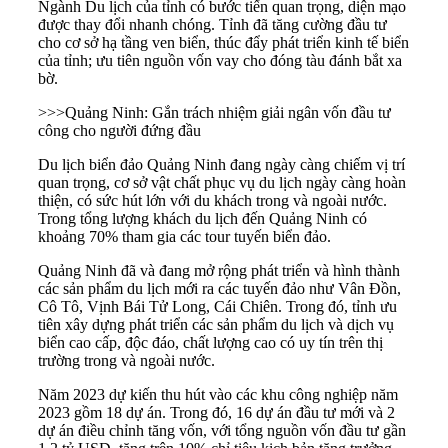
Ngành Du lịch của tỉnh có bước tiến quan trọng, diện mạo
được thay đổi nhanh chóng. Tỉnh đã tăng cường đầu tư
cho cơ sở hạ tầng ven biển, thúc đẩy phát triển kinh tế biển
của tỉnh; ưu tiên nguồn vốn vay cho đóng tàu đánh bắt xa
bờ.
>>>
Quảng Ninh: Gắn trách nhiệm giải ngân vốn đầu tư
công cho người đứng đầu
Du lịch biển đảo Quảng Ninh đang ngày càng chiếm vị trí
quan trọng, cơ sở vật chất phục vụ du lịch ngày càng hoàn
thiện, có sức hút lớn với du khách trong và ngoài nước.
Trong tổng lượng khách du lịch đến Quảng Ninh có
khoảng 70% tham gia các tour tuyến biển đảo.
Quảng Ninh đã và đang mở rộng phát triển và hình thành
các sản phẩm du lịch mới ra các tuyến đảo như Vân Đồn,
Cô Tô, Vịnh Bái Tử Long, Cái Chiên. Trong đó, tỉnh ưu
tiên xây dựng phát triển các sản phẩm du lịch và dịch vụ
biển cao cấp, độc đáo, chất lượng cao có uy tín trên thị
trường trong và ngoài nước.
Năm 2023 dự kiến thu hút vào các khu công nghiệp năm
2023 gồm 18 dự án. Trong đó, 16 dự án đầu tư mới và 2
dự án điều chỉnh tăng vốn, với tổng nguồn vốn đầu tư gần