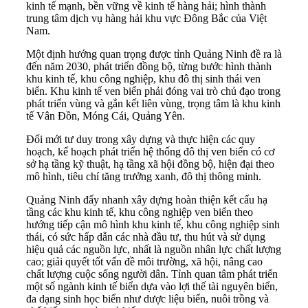
kinh tế mạnh, bền vững về kinh tế hàng hải; hình thành
trung tâm dịch vụ hàng hải khu vực Đông Bắc của Việt
Nam.
Một định hướng quan trọng được tỉnh Quảng Ninh đề ra là
đến năm 2030, phát triển đồng bộ, từng bước hình thành
khu kinh tế, khu công nghiệp, khu đô thị sinh thái ven
biển. Khu kinh tế ven biển phải đóng vai trò chủ đạo trong
phát triển vùng và gắn kết liên vùng, trọng tâm là khu kinh
tế Vân Đồn, Móng Cái, Quảng Yên.
Đổi mới tư duy trong xây dựng và thực hiện các quy
hoạch, kế hoạch phát triển hệ thống đô thị ven biển có cơ
sở hạ tầng kỹ thuật, hạ tầng xã hội đồng bộ, hiện đại theo
mô hình, tiêu chí tăng trưởng xanh, đô thị thông minh.
Quảng Ninh đẩy nhanh xây dựng hoàn thiện kết cấu hạ
tầng các khu kinh tế, khu công nghiệp ven biển theo
hướng tiếp cận mô hình khu kinh tế, khu công nghiệp sinh
thái, có sức hấp dẫn các nhà đầu tư, thu hút và sử dụng
hiệu quả các nguồn lực, nhất là nguồn nhân lực chất lượng
cao; giải quyết tốt vấn đề môi trường, xã hội, nâng cao
chất lượng cuộc sống người dân. Tỉnh quan tâm phát triển
một số ngành kinh tế biển dựa vào lợi thế tài nguyên biển,
đa dạng sinh học biển như dược liệu biển, nuôi trồng và