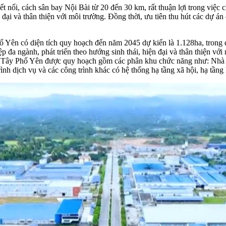
 kết nối, cách sân bay Nội Bài từ 20 đến 30 km, rất thuận lợi trong vi
đại và thân thiện với môi trường. Đồng thời, ưu tiên thu hút các dự á
Yên có diện tích quy hoạch đến năm 2045 dự kiến là 1.128ha, trong đó
đa ngành, phát triển theo hướng sinh thái, hiện đại và thân thiện với
vụ Tây Phổ Yên được quy hoạch gồm các phân khu chức năng như: Nhà ở,
rình dịch vụ và các công trình khác có hệ thống hạ tầng xã hội, hạ tầng