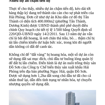
Nhiều dự án chậm tiến độ
Thực tế cho thấy, nhiều
dự án chậm tiến độ
, kéo dài tới
hàng thập kỷ đang trở thành rào cản cho sự phát triển của
Hải Phòng. Đơn cử như dự án Khu dân cư đô thị Tân
Thành có diện tích 400.000m2 (phường Tân Thành,
Dương Kinh) được UBND thành phố phê duyệt điều
chỉnh Quy hoạch chi tiết tỷ lệ 1/500 bằng Quyết định số
220/QĐ-UBND ngày 14/2/2011. Sau 13 năm dự án vẫn
chỉ là bãi đất hoang, là nơi chăn thả trâu, bò… thậm chí bị
tái lấn chiếm khiến dư luận bức xúc, trong khi đó người
dân không có đất để canh tác.
Không chỉ để “đất vàng” bị hoang hóa, một số dự án còn
sử dụng đất sai mục đích, chủ đầu tư buông lỏng quản lý
để đất bị lấn chiếm. Điển hình là dự án nuôi trồng thủy sản
Đồ Sơn của Công ty Chế biến thủy sản xuất khẩu Hải
Phòng trên địa bàn phường Ngọc Hải, quận Đồ Sơn.
Được sử dụng hơn 1,2ha đất song chủ đầu tư đã cho cá
nhân thuê lại, dẫn đến tình trạng tư nhân hóa, tự chuyển
nhượng quyền sử dụng đất.