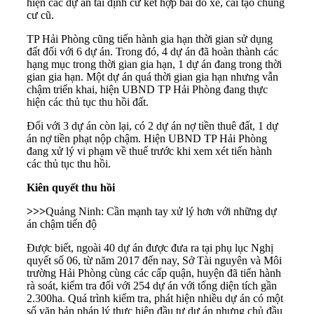
hiện các dự án tái định cư kết hợp bãi đỗ xe, cải tạo chung
cư cũ.
TP Hải Phòng cũng tiến hành gia hạn thời gian sử dụng
đất đối với 6 dự án. Trong đó, 4 dự án đã hoàn thành các
hạng mục trong thời gian gia hạn, 1 dự án đang trong thời
gian gia hạn. Một dự án quá thời gian gia hạn nhưng vẫn
chậm triển khai, hiện UBND TP Hải Phòng đang thực
hiện các thủ tục thu hồi đất.
Đối với 3 dự án còn lại, có 2 dự án nợ tiền thuê đất, 1 dự
án nợ tiền phạt nộp chậm. Hiện UBND TP Hải Phòng
đang xử lý vi phạm về thuế trước khi xem xét tiến hành
các thủ tục thu hồi.
Kiên quyết thu hồi
>>>
Quảng Ninh: Cần mạnh tay xử lý hơn với những dự
án chậm tiến độ
Được biết, ngoài 40 dự án được đưa ra tại phụ lục Nghị
quyết số 06, từ năm 2017 đến nay, Sở Tài nguyên và Môi
trường Hải Phòng cùng các cấp quận, huyện đã tiến hành
rà soát, kiểm tra đối với 254 dự án với tổng diện tích gần
2.300ha. Quá trình kiểm tra, phát hiện nhiều dự án có một
số văn bản pháp lý thực hiện đầu tư dự án nhưng chủ đầu