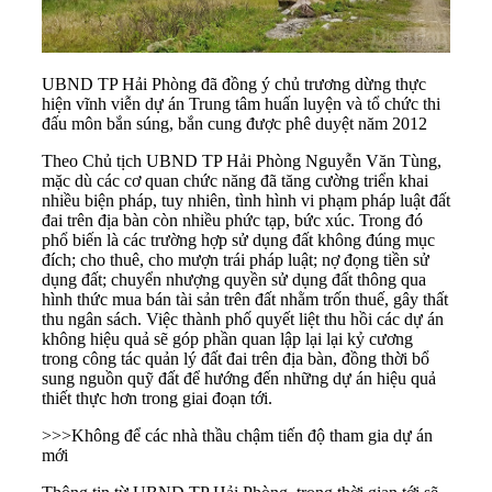
UBND TP Hải Phòng đã đồng ý chủ trương dừng thực
hiện vĩnh viễn dự án Trung tâm huấn luyện và tổ chức thi
đấu môn bắn súng, bắn cung được phê duyệt năm 2012
Theo Chủ tịch UBND TP Hải Phòng Nguyễn Văn Tùng,
mặc dù các cơ quan chức năng đã tăng cường triển khai
nhiều biện pháp, tuy nhiên, tình hình vi phạm pháp luật đất
đai trên địa bàn còn nhiều phức tạp, bức xúc. Trong đó
phổ biến là các trường hợp sử dụng đất không đúng mục
đích; cho thuê, cho mượn trái pháp luật; nợ đọng tiền sử
dụng đất; chuyển nhượng quyền sử dụng đất thông qua
hình thức mua bán tài sản trên đất nhằm trốn thuế, gây thất
thu ngân sách. Việc thành phố quyết liệt thu hồi các
dự án
không hiệu
quả sẽ góp phần quan lập lại lại kỷ cương
trong công tác quản lý đất đai trên địa bàn, đồng thời bổ
sung nguồn quỹ đất để hướng đến những dự án hiệu quả
thiết thực hơn trong giai đoạn tới.
>>>
Không để các nhà thầu chậm tiến độ tham gia dự án
mới