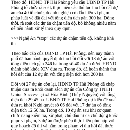
Theo đó, HĐND TP Hải Phòng yêu cầu UBND TP Hải
Phòng tổ chức rà soát, thực hiện các thủ tục thu hồi đất dự
án của 40 tổ chức, doanh nghiệp có dấu hiệu vi phạm
pháp luật về đất đai với tổng diện tích gần 300 ha. Đồng
thời, rà soát các dự án chậm tiến độ, bỏ không nhiều năm
để tiến hành xử lý theo quy định.
>>>
Nghệ An “stop” các dự án chậm tiến độ, không khả
thi
Theo báo cáo của UBND TP Hải Phòng, đến nay thành
phố đã ban hành quyết định thu hồi đối với 13 dự án với
tổng diện tích gần 246 ha trong số 40 dự án được HĐND
thành phố khóa XIV đưa ra. Trong đó, đã hoàn thành thu
hồi đất của 12 dự án với tổng diện tích hơn 200 ha.
Đối với 27 dự án còn lại, HĐND TP Hải Phòng đã chấp
thuận đưa ra khỏi danh sách dự án của Công ty TNHH
Union Success tại xã Hòa Bình (Thủy Nguyên) với tổng
diện tích 29,45 ha. UBND TP Hải Phòng dự kiến đề xuất
đưa ra khỏi Nghị quyết số 06 đối với 17 dự án có tổng
diện tích 12,56 ha. Trong đó, 10 dự án sau khi cơ quan
chức năng kiểm tra, xử phạt, chủ đầu tư đã chủ động khắc
phục vi phạm, 3 dự án được phép thực hiện phù hợp với
quy hoạch đô thị và nằm trong phạm vi thu hồi đất thực