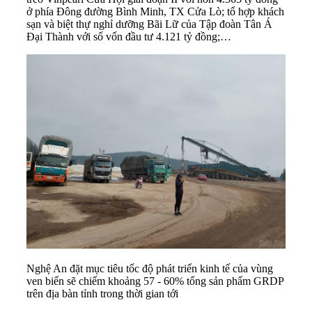
ở phía Đông đường Bình Minh, TX Cửa Lò; tổ hợp khách
sạn và biệt thự nghỉ dưỡng Bãi Lữ của Tập đoàn Tân Á
Đại Thành với số vốn đầu tư 4.121 tỷ đồng;…
Nghệ An đặt mục tiêu tốc độ phát triển kinh tế của vùng
ven biển sẽ chiếm khoảng 57 - 60% tổng sản phẩm GRDP
trên địa bàn tỉnh trong thời gian tới