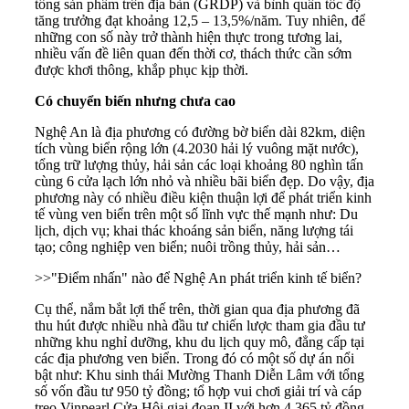
tổng sản phẩm trên địa bàn (GRDP) và bình quân tốc độ
tăng trưởng đạt khoảng 12,5 – 13,5%/năm. Tuy nhiên, để
những con số này trở thành hiện thực trong tương lai,
nhiều vấn đề liên quan đến thời cơ, thách thức cần sớm
được khơi thông, khắp phục kịp thời.
Có chuyển biến nhưng chưa cao
Nghệ An là địa phương có đường bờ biển dài 82km, diện
tích vùng biển rộng lớn (4.2030 hải lý vuông mặt nước),
tổng trữ lượng thủy, hải sản các loại khoảng 80 nghìn tấn
cùng 6 cửa lạch lớn nhỏ và nhiều bãi biển đẹp. Do vậy, địa
phương này có nhiều điều kiện thuận lợi để phát triển kinh
tế vùng ven biển trên một số lĩnh vực thế mạnh như: Du
lịch, dịch vụ; khai thác khoáng sản biển, năng lượng tái
tạo; công nghiệp ven biển; nuôi trồng thủy, hải sản…
>>
"Điểm nhấn" nào để Nghệ An phát triển kinh tế biển?
Cụ thể, nắm bắt lợi thế trên, thời gian qua địa phương đã
thu hút được nhiều nhà đầu tư chiến lược tham gia đầu tư
những khu nghỉ dưỡng, khu du lịch quy mô, đẳng cấp tại
các địa phương ven biển. Trong đó có một số dự án nổi
bật như: Khu sinh thái Mường Thanh Diễn Lâm với tổng
số vốn đầu tư 950 tỷ đồng; tổ hợp vui chơi giải trí và cáp
treo Vinpearl Cửa Hội giai đoạn II với hơn 4.365 tỷ đồng