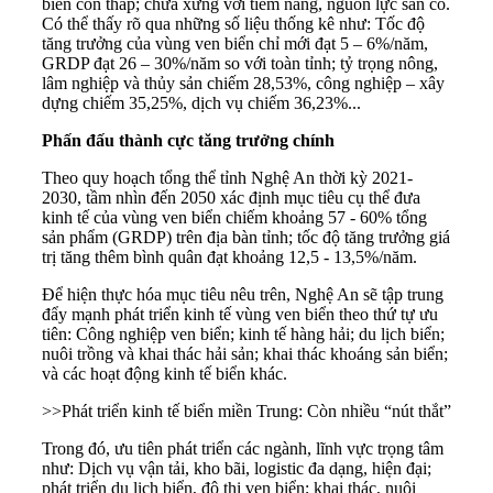
biển còn thấp; chưa xứng với tiềm năng, nguồn lực sẵn có.
Có thể thấy rõ qua những số liệu thống kê như: Tốc độ
tăng trưởng của vùng ven biển chỉ mới đạt 5 – 6%/năm,
GRDP đạt 26 – 30%/năm so với toàn tỉnh; tỷ trọng nông,
lâm nghiệp và thủy sản chiếm 28,53%, công nghiệp – xây
dựng chiếm 35,25%, dịch vụ chiếm 36,23%...
Phấn đấu thành cực tăng trưởng chính
Theo quy hoạch tổng thể tỉnh Nghệ An thời kỳ 2021-
2030, tầm nhìn đến 2050 xác định mục tiêu cụ thể đưa
kinh tế của vùng ven biển chiếm khoảng 57 - 60% tổng
sản phẩm (GRDP) trên địa bàn tỉnh; tốc độ tăng trưởng giá
trị tăng thêm bình quân đạt khoảng 12,5 - 13,5%/năm.
Để hiện thực hóa mục tiêu nêu trên, Nghệ An sẽ tập trung
đẩy mạnh phát triển kinh tế vùng ven biển theo thứ tự ưu
tiên: Công nghiệp ven biển; kinh tế hàng hải; du lịch biển;
nuôi trồng và khai thác hải sản; khai thác khoáng sản biển;
và các hoạt động kinh tế biển khác.
>>
Phát triển kinh tế biển miền Trung: Còn nhiều “nút thắt”
Trong đó, ưu tiên phát triển các ngành, lĩnh vực trọng tâm
như: Dịch vụ vận tải, kho bãi, logistic đa dạng, hiện đại;
phát triển du lịch biển, đô thị ven biển; khai thác, nuôi