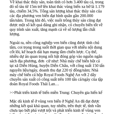
Về khai thác thủy sản, toàn tỉnh có hơn 3.400 tàu cá, trong
đó số tàu từ 15m trở lên khai thác vùng biển xa bờ là 1.179
tàu, chiếm 34,5%. Tổng sản lượng khai thác thủy sản của
các địa phương ven biển đạt bình quân gần 200.000
tấn/năm. Trong khi đó, việc nuôi trông thủy sản cũng đạt
được một số kết quả đáng ghi nhận, có chuyển biến tốt về
quy trình sản xuất, tăng mạnh cả về số lượng lẫn chất
lượng.
Ngoài ra, nền công nghiệp ven biển cũng được tỉnh chú
tâm, coi trọng trong suốt thời gian qua với nhiều nội dung
cốt lõi, kế hoạch dài hạn mang tầm chiến lược. Cụ thể,
nhiều dự án quan trọng nổi bật đóng góp vào nguồn ngân
sách địa phương, đơn cử như: Nhà máy chế biến bột cá
tại xã Diễn Hùng, huyện Diễn Châu, với công suất 150 tấn
nguyên liệu/ngày, doanh thu đạt 220 tỷ đồng/năm; Nhà
máy chế biến cá hộp Royal Foods Nghệ An với 2 dây
chuyền sản xuất có công suất trên 100 tấn cá/ngày của tập
đoàn Royal Foods Thái Lan…
>>
Phát triển kinh tế biển miền Trung: Chuyên gia hiến kế
Mặc dù kinh tế ở vùng ven biển ở Nghệ An đã đạt được
những kết quả khả quan, tuy nhiên, trên thực tế, tỉnh vẫn
chưa tạo bứt phá vượt trội và phát triển kinh tế vùng ven