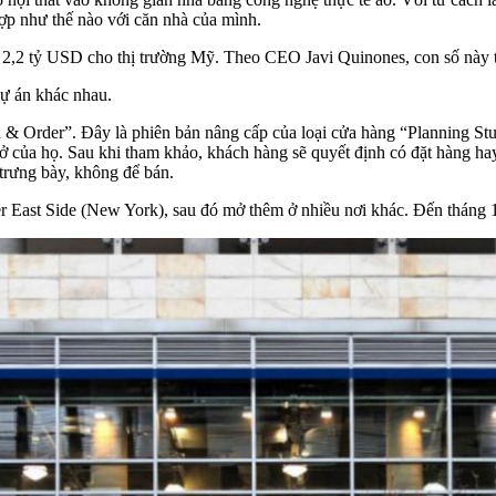
ợp như thế nào với căn nhà của mình.
n 2,2 tỷ USD cho thị trường Mỹ. Theo CEO Javi Quinones, con số này t
dự án khác nhau.
n & Order”. Đây là phiên bản nâng cấp của loại cửa hàng “Planning St
 của họ. Sau khi tham khảo, khách hàng sẽ quyết định có đặt hàng hay
trưng bày, không để bán.
er East Side (New York), sau đó mở thêm ở nhiều nơi khác. Đến thán