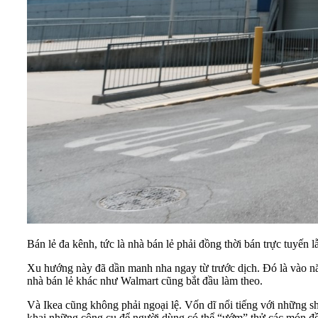
Bán lẻ đa kênh, tức là nhà bán lẻ phải đồng thời bán trực tuyến 
Xu hướng này đã dần manh nha ngay từ trước dịch. Đó là vào nă
nhà bán lẻ khác như Walmart cũng bắt đầu làm theo.
Và Ikea cũng không phải ngoại lệ. Vốn dĩ nổi tiếng với những 
khai những công cụ để người dùng có thể “ướm” thử các món đồ n