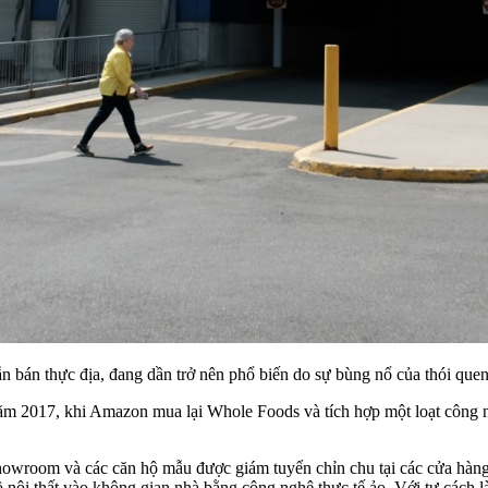
lẫn bán thực địa, đang dần trở nên phổ biến do sự bùng nổ của thói quen
m 2017, khi Amazon mua lại Whole Foods và tích hợp một loạt công ngh
showroom và các căn hộ mẫu được giám tuyển chỉn chu tại các cửa hàng
ội thất vào không gian nhà bằng công nghệ thực tế ảo. Với tư cách là 