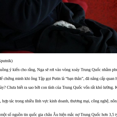
putnik)
t luồng ý kiến cho rằng, Nga sẽ rơi vào vòng xoáy Trung Quốc nhằm phụ
ể chứng minh khi ông Tập gọi Putin là “bạn thân”, đã nâng cấp quan hệ 
y? Chưa biết ra sao bởi con tính của Trung Quốc vốn rất khó lường. Kh
 hợp tác trong nhiều lĩnh vực kinh doanh, thương mại, công nghệ, nông
o một số nguồn tin quốc gia châu Âu hiện mắc nợ Trung Quốc hơn 3,5