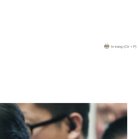
In trang
(Ctr + P)