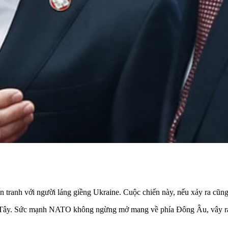
tranh với người láng giềng Ukraine. Cuộc chiến này, nếu xảy ra cũng là 
ơng Tây. Sức mạnh NATO không ngừng mở mang về phía Đông Âu, vây rá