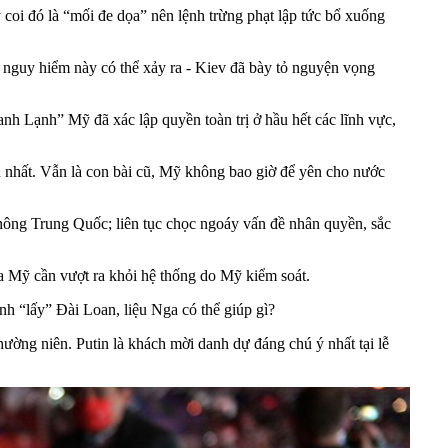
oi đó là “mối đe dọa” nên lệnh trừng phạt lập tức bổ xuống
nguy hiểm này có thể xảy ra - Kiev đã bày tỏ nguyện vọng
anh Lạnh” Mỹ đã xác lập quyền toàn trị ở hầu hết các lĩnh vực,
u nhất. Vẫn là con bài cũ, Mỹ không bao giờ để yên cho nước
không Trung Quốc; liên tục chọc ngoáy vấn đề nhân quyền, sắc
ủa Mỹ cần vượt ra khỏi hệ thống do Mỹ kiểm soát.
h “lấy” Đài Loan, liệu Nga có thể giúp gì?
hường niên. Putin là khách mời danh dự đáng chú ý nhất tại lễ