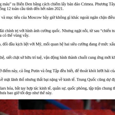
 máu” ra Biển Đen bằng cách chiếm lấy bán đảo Crimea. Phương Tây c
uống 12 toàn cầu tính đến hết năm 2021.
 và mục tiêu của Moscow bây giờ không gì khác ngoài ngăn chặn điều 
i chính trị với hình ảnh cường quốc. Nhưng ngặt nỗi, từ sau “chiến tr
a có thể vùng vẫy.
o, đối đầu kịch liệt với Mỹ, mối quan hệ hai siêu cường đang ở mức xấ
, siết chặt sở hữu trí tuệ, vận động hình thành chuỗi cung ứng mới 
 điểm này, cả ông Putin và ông Tập đều biết, để thoát khỏi lưỡi hái c
 mặt lãnh thổ nhưng thất bại nặng về kinh tế. Trung Quốc cũng dự địn
rs hóa, bắt tay hợp tác kinh tế, quân sự, quốc phòng, tập trận chung t
a bao giờ tốt đẹp như thế này.