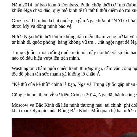
Năm 2014, từ bạo loạn ở Donbass,
Putin
chớp thời cơ “mở đường
khiến Nga chao đảo, quy mô kinh tế từ thứ 8 thời điểm đó rơi x
Gruzia và Ukraine là hai quốc gia gần Nga chưa bị “NATO hóa”
được Mỹ và đồng minh bảo vệ.
Nước Nga dưới thời Putin không dấu diếm tham vọng trở lại vũ đà
từ kinh tế, quốc phòng, hàng không vũ trụ,…rất ngột ngạt để Ng
Trung Quốc
- một cường quốc mới nổi, đầy nội lực và sự táo bạ
nào có dấu hiệu vượt lên trên mình.
Washington châm ngòi chiến tranh thương mại, cấm vận công nghệ
tộc để phân tán sức mạnh gã khổng lồ châu Á.
“Kẻ thù của kẻ thù” chính là bạn, Nga và Trung Quốc gặp nhau ở
Cũng cần nói thêm về sự kiện Crimea 2014, Nga đã thành công về
Moscow và Bắc Kinh đã liên minh thương mại, tài chính, phi dolla
khai mạc Olympic mùa Đông Bắc Kinh. Mối quan hệ hai nước chư