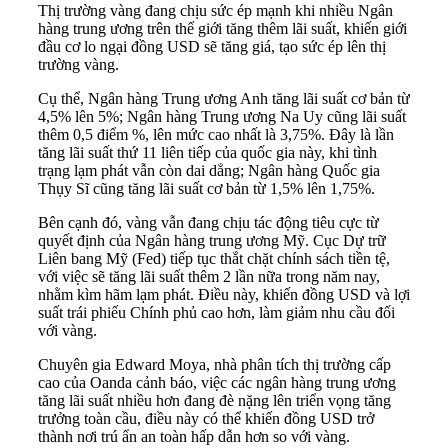
Thị trường vàng đang chịu sức ép mạnh khi nhiều Ngân
hàng trung ương trên thế giới tăng thêm lãi suất, khiến giới
đầu cơ lo ngại đồng USD sẽ tăng giá, tạo sức ép lên thị
trường vàng.
Cụ thể, Ngân hàng Trung ương Anh
tăng lãi suất
cơ bản từ
4,5% lên 5%; Ngân hàng Trung ương Na Uy cũng lãi suất
thêm 0,5 điểm %, lên mức cao nhất là 3,75%. Đây là lần
tăng lãi suất thứ 11 liên tiếp của quốc gia này, khi tình
trạng lạm phát vẫn còn dai dẳng; Ngân hàng Quốc gia
Thụy Sĩ cũng tăng lãi suất cơ bản từ 1,5% lên 1,75%.
Bên cạnh đó, vàng vẫn đang chịu tác động tiêu cực từ
quyết định của Ngân hàng trung ương Mỹ. Cục Dự trữ
Liên bang Mỹ (Fed) tiếp tục thắt chặt chính sách tiền tệ,
với việc sẽ tăng lãi suất thêm 2 lần nữa trong năm nay,
nhằm kìm hãm lạm phát. Điều này, khiến đồng USD và lợi
suất
trái phiếu Chính phủ
cao hơn, làm giảm nhu cầu đối
với vàng.
Chuyên gia Edward Moya, nhà phân tích thị trường cấp
cao của Oanda cảnh báo, việc các ngân hàng trung ương
tăng lãi suất nhiều hơn đang đè nặng lên triển vọng tăng
trưởng toàn cầu, điều này có thể khiến đồng USD trở
thành nơi trú ẩn an toàn hấp dẫn hơn so với vàng.