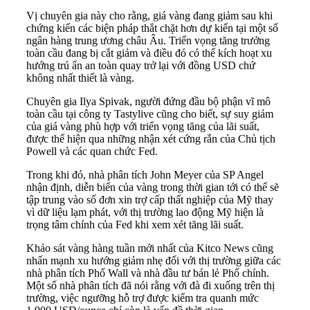
Vị chuyên gia này cho rằng, giá vàng đang giảm sau khi
chứng kiến các biện pháp thắt chặt hơn dự kiến tại một số
ngân hàng trung ương châu Âu. Triển vọng tăng trưởng
toàn cầu đang bị cắt giảm và điều đó có thể kích hoạt xu
hướng trú ẩn an toàn quay trở lại với đồng USD chứ
không nhất thiết là vàng.
Chuyên gia Ilya Spivak, người đứng đầu bộ phận vĩ mô
toàn cầu tại công ty Tastylive cũng cho biết, sự suy giảm
của giá vàng phù hợp với triển vọng tăng của lãi suất,
được thể hiện qua những nhận xét cứng rắn của Chủ tịch
Powell và các quan chức Fed.
Trong khi đó, nhà phân tích John Meyer của SP Angel
nhận định, diễn biến của vàng trong thời gian tới có thể sẽ
tập trung vào số đơn xin trợ cấp thất nghiệp của Mỹ thay
vì dữ liệu
lạm phát
, với thị trường lao động Mỹ hiện là
trọng tâm chính của Fed khi xem xét tăng lãi suất.
Khảo sát vàng hàng tuần mới nhất của Kitco News cũng
nhấn mạnh xu hướng giảm nhẹ đối với thị trường giữa các
nhà phân tích Phố Wall và nhà đầu tư bán lẻ Phố chính.
Một số nhà phân tích đã nói rằng với đà đi xuống trên thị
trường, việc ngưỡng hỗ trợ được kiểm tra quanh mức