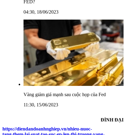
FED?
04:30, 18/06/2023
Vàng giảm giá mạnh sau cuộc họp của Fed
11:30, 15/06/2023
ĐÌNH ĐẠI
https://diendandoanhnghiep.vn/nhieu-nuoc-
tang-them-lai-suat-tao-suc-ep-len-thi-truong-vang-