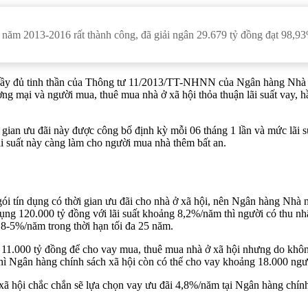
c năm 2013-2016 rất thành công, đã giải ngân 29.679 tỷ đồng đạt 98,9
ừa đầy đủ tinh thần của Thông tư 11/2013/TT-NHNN của Ngân hàng Nh
ng mại và người mua, thuê mua nhà ở xã hội thỏa thuận lãi suất vay, hầ
 gian ưu đãi này được công bố định kỳ mỗi 06 tháng 1 lần và mức lãi s
i suất này càng làm cho người mua nhà thêm bất an.
gói tín dụng có thời gian ưu đãi cho nhà ở xã hội, nên Ngân hàng Nhà
ụng 120.000 tỷ đồng với lãi suất khoảng 8,2%/năm thì người có thu nhập
4,8-5%/năm trong thời hạn tối đa 25 năm.
n 11.000 tỷ đồng để cho vay mua, thuê mua nhà ở xã hội nhưng do khôn
thì Ngân hàng chính sách xã hội còn có thể cho vay khoảng 18.000 ngư
ã hội chắc chắn sẽ lựa chọn vay ưu đãi 4,8%/năm tại Ngân hàng chính s