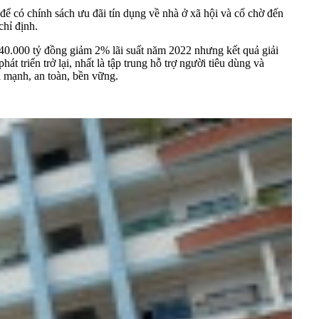
để có chính sách ưu đãi tín dụng về nhà ở xã hội và cố chờ đến
chỉ định.
0.000 tỷ đồng giảm 2% lãi suất năm 2022 nhưng kết quả giải
triển trở lại, nhất là tập trung hỗ trợ người tiêu dùng và
nh mạnh, an toàn, bền vững.