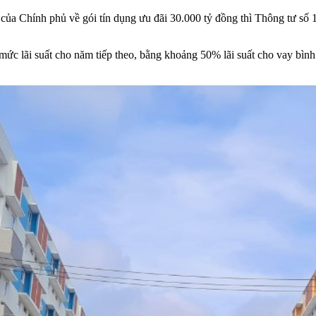
 của Chính phủ về gói tín dụng ưu đãi 30.000 tỷ đồng thì Thông tư
 lãi suất cho năm tiếp theo, bằng khoảng 50% lãi suất cho vay bình