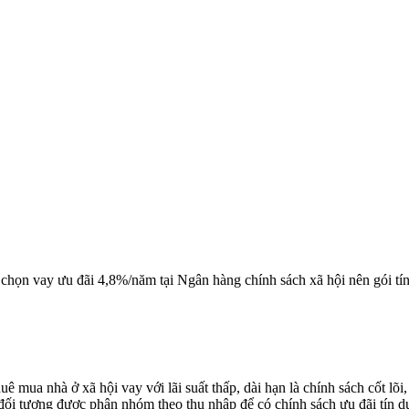
 chọn vay ưu đãi 4,8%/năm tại Ngân hàng chính sách xã hội nên gói tí
 mua nhà ở xã hội vay với lãi suất thấp, dài hạn là chính sách cốt lõi
 đối tượng được phân nhóm theo thu nhập để có chính sách ưu đãi tín 