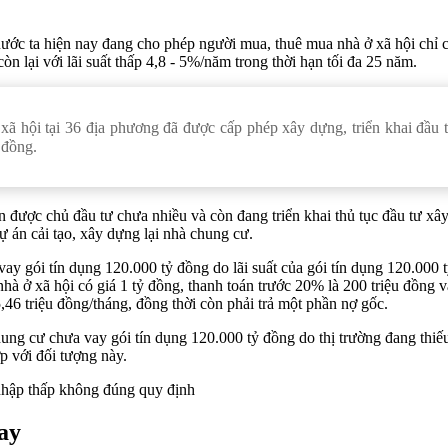
nước ta hiện nay đang cho phép người mua, thuê mua nhà ở xã hội chỉ 
n lại với lãi suất thấp 4,8 - 5%/năm trong thời hạn tối đa 25 năm.
ã hội tại 36 địa phương đã được cấp phép xây dựng, triển khai đầu 
 đồng.
n được chủ đầu tư chưa nhiều và còn đang triển khai thủ tục đầu tư xâ
dự án cải tạo, xây dựng lại nhà chung cư.
y gói tín dụng 120.000 tỷ đồng do lãi suất của gói tín dụng 120.000 
hà ở xã hội có giá 1 tỷ đồng, thanh toán trước 20% là 200 triệu đồng v
5,46 triệu đồng/tháng, đồng thời còn phải trả một phần nợ gốc.
hung cư chưa vay gói tín dụng 120.000 tỷ đồng do thị trường đang thiế
p với đối tượng này.
nhập thấp không đúng quy định
ay