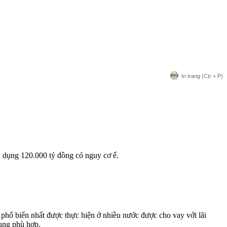
In trang
(Ctr + P)
n dụng 120.000 tỷ đồng có nguy cơ ế.
, phổ biến nhất được thực hiện ở nhiều nước được cho vay với lãi
dụng phù hợp.