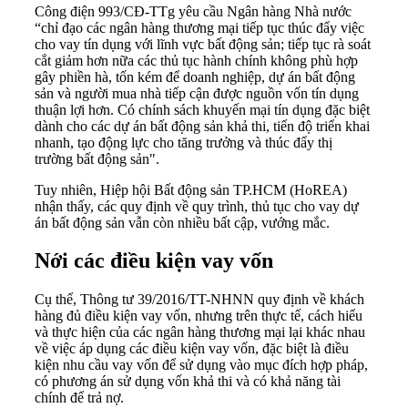
Công điện 993/CĐ-TTg yêu cầu Ngân hàng Nhà nước
“chỉ đạo các ngân hàng thương mại tiếp tục thúc đẩy việc
cho vay tín dụng với lĩnh vực bất động sản; tiếp tục rà soát
cắt giảm hơn nữa các thủ tục hành chính không phù hợp
gây phiền hà, tốn kém để doanh nghiệp, dự án bất động
sản và người mua nhà tiếp cận được nguồn vốn tín dụng
thuận lợi hơn. Có chính sách khuyến mại tín dụng đặc biệt
dành cho các dự án bất động sản khả thi, tiến độ triển khai
nhanh, tạo động lực cho tăng trưởng và thúc đẩy thị
trường bất động sản".
Tuy nhiên, Hiệp hội Bất động sản TP.HCM (HoREA)
nhận thấy, các quy định về quy trình, thủ tục cho vay dự
án bất động sản vẫn còn nhiều bất cập, vướng mắc.
Nới các điều kiện vay vốn
Cụ thể, Thông tư 39/2016/TT-NHNN quy định về khách
hàng đủ điều kiện vay vốn, nhưng trên thực tế, cách hiểu
và thực hiện của các ngân hàng thương mại lại khác nhau
về việc áp dụng các điều kiện vay vốn, đặc biệt là điều
kiện nhu cầu vay vốn để sử dụng vào mục đích hợp pháp,
có phương án sử dụng vốn khả thi và có khả năng tài
chính để trả nợ.