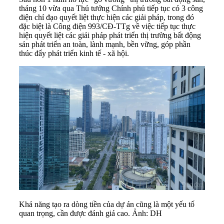
tháng 10 vừa qua Thủ tướng Chính phủ tiếp tục có 3 công
điện chỉ đạo quyết liệt thực hiện các giải pháp, trong đó
đặc biệt là Công điện 993/CĐ-TTg về việc tiếp tục thực
hiện quyết liệt các giải pháp phát triển thị trường bất động
sản phát triển an toàn, lành mạnh, bền vững, góp phần
thúc đẩy phát triển kinh tế - xã hội.
Khả năng tạo ra dòng tiền của dự án cũng là một yếu tố
quan trọng, cần được đánh giá cao. Ảnh: DH