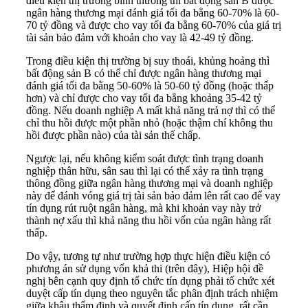
điều kiện thị trường bình thường thì bất động sản B được
ngân hàng thương mại đánh giá tối đa bằng 60-70% là 60-
70 tỷ đồng và được cho vay tối đa bằng 60-70% của giá trị
tài sản bảo đảm với khoản cho vay là 42-49 tỷ đồng.
Trong điều kiện thị trường bị suy thoái, khủng hoảng thì
bất động sản B có thể chỉ được ngân hàng thương mại
đánh giá tối đa bằng 50-60% là 50-60 tỷ đồng (hoặc thấp
hơn) và chỉ được cho vay tối đa bằng khoảng 35-42 tỷ
đồng. Nếu doanh nghiệp A mất khả năng trả nợ thì có thể
chỉ thu hồi được một phần nhỏ (hoặc thậm chí không thu
hồi được phần nào) của tài sản thế chấp.
Ngược lại, nếu không kiểm soát được tình trạng doanh
nghiệp thân hữu, sân sau thì lại có thể xảy ra tình trạng
thông đồng giữa ngân hàng thương mại và doanh nghiệp
này để đánh vóng giá trị tài sản bảo đảm lên rất cao để vay
tín dụng rút ruột ngân hàng, mà khi khoản vay này trở
thành nợ xấu thì khả năng thu hồi vốn của ngân hàng rất
thấp.
Do vậy, tương tự như trường hợp thực hiện điều kiện có
phương án sử dụng vốn khả thi (trên đây), Hiệp hội đề
nghị bên cạnh quy định tổ chức tín dụng phải tổ chức xét
duyệt cấp tín dụng theo nguyên tắc phân định trách nhiệm
giữa khâu thẩm định và quyết định cấp tín dụng, rất cần