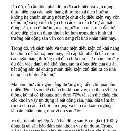
Do đó, rất cần thiết phải đổi mới cách hiểu và vận dụng
thực hiện của các ngân hàng thương mại theo hướng
không hạ chuẩn nhưng nới một chút các điều kiện vay vốn
để hỗ trợ và tạo điều kiện cho các chủ đầu tư dự án bất
động sản, nhà ở thương mại, người mua nhà, nhà đầu tư
được tiếp cận tín dụng thuận lợi hơn trong tình hình thị
trường bất động sản vẫn còn đang rất khó khăn hiện nay.
Trong đó, về cách hiểu và thực hiện điều kiện có khả năng
tài chính để trả nợ, hiện nay, bất cập lớn nhất là hầu như
các ngân hàng thương mại đều chưa thực sự quan tâm đầy
đủ đến việc đánh giá khả năng tạo ra dòng tiền của dự án
bất động sản để chứng minh điều kiện chủ đầu tư có khả
năng tài chính để trả nợ.
Mà hầu như các ngân hàng thương mại đều chỉ quan tâm
nhiều đến tài sản thế chấp cho khoản vay, mà theo số liệu
thống kê thì có khoảng trên dưới 70% tài sản thế chấp cho
các khoản vay tín dụng là bất động sản, nhà, đất tiềm ẩn
rủi ro cho các tổ chức tín dụng và cho cả doanh nghiệp
làm ăn chân chính, như ví dụ sau đây:
Ví dụ, doanh nghiệp A có bất động sản B có giá trị 100 tỷ
đồng là tài sản bảo đảm của khoản vay tín dụng. Trong