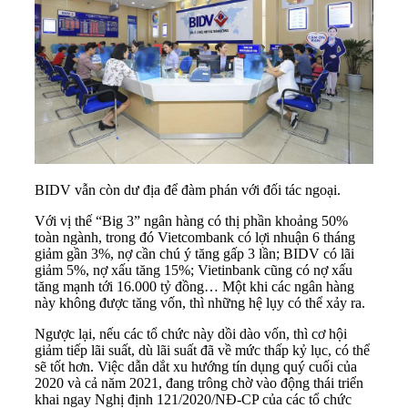
BIDV vẫn còn dư địa để đàm phán với đối tác ngoại.
Với vị thế “Big 3” ngân hàng có thị phần khoảng 50%
toàn ngành, trong đó Vietcombank có lợi nhuận 6 tháng
giảm gần 3%, nợ cần chú ý tăng gấp 3 lần; BIDV có lãi
giảm 5%, nợ xấu tăng 15%;
Vietinbank
cũng có nợ xấu
tăng mạnh tới 16.000 tỷ đồng… Một khi các ngân hàng
này không được tăng vốn, thì những hệ lụy có thể xảy ra.
Ngược lại, nếu các tổ chức này dồi dào vốn, thì cơ hội
giảm tiếp lãi suất, dù lãi suất đã về mức thấp kỷ lục, có thể
sẽ tốt hơn. Việc dẫn dắt xu hướng tín dụng quý cuối của
2020 và cả năm 2021, đang trông chờ vào động thái triển
khai ngay Nghị định 121/2020/NĐ-CP của các tổ chức