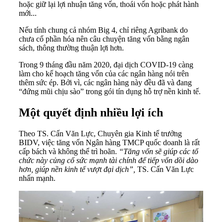
hoặc giữ lại lợi nhuận tăng vốn, thoái vốn hoặc phát hành
mới...
Nếu tính chung cả nhóm Big 4, chỉ riêng Agribank do
chưa cổ phần hóa nên câu chuyện tăng vốn bằng ngân
sách, thông thường thuận lợi hơn.
Trong 9 tháng đầu năm 2020, đại dịch COVID-19 càng
làm cho kế hoạch tăng vốn của các ngân hàng nói trên
thêm sức ép. Bởi vì, các ngân hàng này đều đã và đang
“đứng mũi chịu sào” trong gói tín dụng hỗ trợ nền kinh tế.
Một quyết định nhiều lợi ích
Theo TS. Cấn Văn Lực, Chuyên gia Kinh tế trưởng
BIDV, việc tăng vốn Ngân hàng TMCP quốc doanh là rất
cấp bách và không thể trì hoãn.
“Tăng vốn sẽ giúp các tổ
chức này củng cố sức mạnh tài chính để tiếp vốn dồi dào
hơn, giúp nền kinh tế vượt đại dịch”,
TS. Cấn Văn Lực
nhấn mạnh.