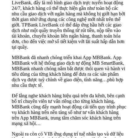
LiveBank, đây là mô hình giao dịch trực tuyến hoạt động
24/7, khách hàng có thể thực hiện gần như toàn bộ các
nhu cầu giao dịch với ngân hàng mà không bị giới hạn bởi
thời gian nhờ ứng dụng các công nghệ mới nhất trên thế
giới. TPBank LiveBank có thể đáp ứng hầu hết các giao
dịch như một quầy truyền thống từ rút tiền, nộp tiền vào
tài khoản, chuyển khoản liên ngân hàng, thanh toán hóa
đơn, cho đến việc mở sổ tiết kiệm với lãi suất hấp dẫn hơn
tại quầy.
MBBank đã nhanh chóng triển khai App MBBank. App
MBBank với hệ thống giao dịch tự động MB SmartBank,
MBBank nhanh chóng nắm bắt được thói quen và hành vi
tiêu dùng của từng khách hàng để đưa ra các sản phẩm
dịch vụ được tuỳ chỉnh về giao diện, tính năng…phù hợp
nhu cầu thực tế.
Để lắng nghe khách hàng hiệu quả trên đa kênh, bên cạnh
bố trí chuyên viên tư vấn riêng cho từng khách hàng,
MBBank cũng đẩy mạnh hoạt động cải tiến quy trình phục
vụ khách hàng trên nền tảng số như tư vấn khách hàng
trên App MBBank, trung tâm chăm sóc khách hàng trên
mạng xã hội…
Ngoài ra còn có VIB ứng dụng trí tuệ nhân tạo và dữ liệu