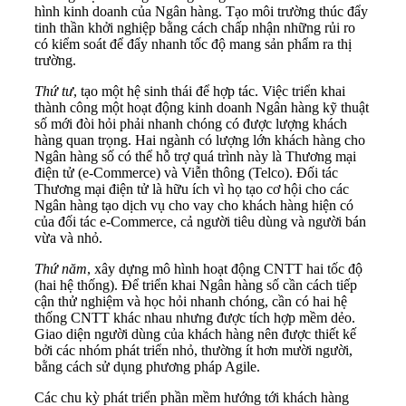
hình kinh doanh của Ngân hàng. Tạo môi trường thúc đẩy
tinh thần khởi nghiệp bằng cách chấp nhận những rủi ro
có kiểm soát để đẩy nhanh tốc độ mang sản phẩm ra thị
trường.
Thứ tư
, tạo một hệ sinh thái để hợp tác. Việc triển khai
thành công một hoạt động kinh doanh Ngân hàng kỹ thuật
số mới đòi hỏi phải nhanh chóng có được lượng khách
hàng quan trọng. Hai ngành có lượng lớn khách hàng cho
Ngân hàng số có thể hỗ trợ quá trình này là Thương mại
điện tử (e-Commerce) và Viễn thông (Telco). Đối tác
Thương mại điện tử là hữu ích vì họ tạo cơ hội cho các
Ngân hàng tạo dịch vụ cho vay cho khách hàng hiện có
của đối tác e-Commerce, cả người tiêu dùng và người bán
vừa và nhỏ.
Thứ năm
, xây dựng mô hình hoạt động CNTT hai tốc độ
(hai hệ thống). Để triển khai Ngân hàng số cần cách tiếp
cận thử nghiệm và học hỏi nhanh chóng, cần có hai hệ
thống CNTT khác nhau nhưng được tích hợp mềm dẻo.
Giao diện người dùng của khách hàng nên được thiết kế
bởi các nhóm phát triển nhỏ, thường ít hơn mười người,
bằng cách sử dụng phương pháp Agile.
Các chu kỳ phát triển phần mềm hướng tới khách hàng