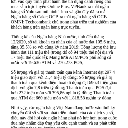
lớn vào quy trình phát hành thẻ tín dụng dành riêng cho
mua sắm trực tuyến Online Plus; VPBank ra mắt ngân
hàng số Yolo sau mô hình Timo và gần đây đã ra mắt
Ngân hàng số Cake; OCB ra mắt ngân hàng số OCB
OMNI; Techcombank chú trọng phát triển trải nghiệm của
khách hàng trên ngân hàng trực tuyến...
Thống kê của Ngân hàng Nhà nước, tính đến tháng
12/2020, số tài khoản cá nhân của cả nước đạt 105,6 triệu,
tăng 35,5% so với cùng kỳ năm 2019; Tổng lượng thẻ lưu
hành đạt 111 triệu thẻ (trong đó có 94 triệu thẻ nội địa và
17 triệu thẻ quốc tế); Mạng lưới ATM/POS phủ sóng cả
nước với 19.636 ATM và 276.273 POS;
Số lượng và giá trị thanh toán qua kênh Internet đạt 297,4
triệu giao dịch với 21,4 triệu tỷ đồng; Số lượng và giá trị
thanh toán qua kênh điện thoại di động đạt 696,3 triệu giao
dịch với gần 7,8 triệu tỷ đồng; Thanh toán qua POS đạt
hơn 232 triệu món với 395,86 nghìn tỷ đồng; Thanh toán
qua ATM đạt 660 triệu món với 1.818,58 nghìn tỷ đồng
Như vậy, các ngân hàng Việt Nam đang bước vào thời kỳ
chuyển đổi số với sự phát triển nhanh của các dịch vụ số,
điều này đòi hỏi các ngân hàng phải nỗ lực hơn trong cuộc
đua này nhằm đáp ứng yêu cầu cạnh tranh và sự phát triển