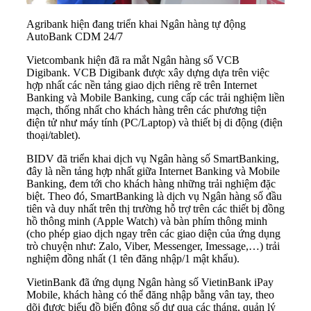
Agribank hiện đang triển khai Ngân hàng tự động
AutoBank CDM 24/7
Vietcombank hiện đã ra mắt Ngân hàng số VCB
Digibank. VCB Digibank được xây dựng dựa trên việc
hợp nhất các nền tảng giao dịch riêng rẽ trên Internet
Banking và Mobile Banking, cung cấp các trải nghiệm liền
mạch, thống nhất cho khách hàng trên các phương tiện
điện tử như máy tính (PC/Laptop) và thiết bị di động (điện
thoại/tablet).
BIDV đã triển khai dịch vụ
Ngân hàng số
SmartBanking,
đây là nền tảng hợp nhất giữa Internet Banking và Mobile
Banking, đem tới cho khách hàng những trải nghiệm đặc
biệt. Theo đó, SmartBanking là dịch vụ Ngân hàng số đầu
tiên và duy nhất trên thị trường hỗ trợ trên các thiết bị đồng
hồ thông minh (Apple Watch) và bàn phím thông minh
(cho phép giao dịch ngay trên các giao diện của ứng dụng
trò chuyện như: Zalo, Viber, Messenger, Imessage,…) trải
nghiệm đồng nhất (1 tên đăng nhập/1 mật khẩu).
VietinBank đã ứng dụng Ngân hàng số VietinBank iPay
Mobile, khách hàng có thể đăng nhập bằng vân tay, theo
dõi được biểu đồ biến động số dư qua các tháng, quản lý