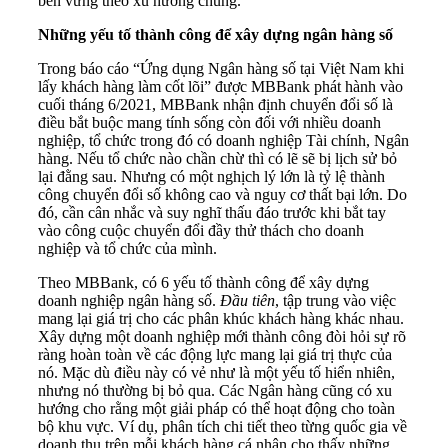
bền vững theo xu hướng chung.
Những yếu tố thành công để xây dựng ngân hàng số
Trong báo cáo “Ứng dụng Ngân hàng số tại Việt Nam khi
lấy khách hàng làm cốt lõi” được MBBank phát hành vào
cuối tháng 6/2021, MBBank nhận định chuyển đổi số là
điều bắt buộc mang tính sống còn đối với nhiều doanh
nghiệp, tổ chức trong đó có doanh nghiệp Tài chính, Ngân
hàng. Nếu tổ chức nào chần chừ thì có lẽ sẽ bị lịch sử bỏ
lại đằng sau. Nhưng có một nghịch lý lớn là tỷ lệ thành
công chuyển đổi số không cao và nguy cơ thất bại lớn. Do
đó, cần cân nhắc và suy nghĩ thấu đáo trước khi bắt tay
vào công cuộc chuyển đổi đầy thử thách cho doanh
nghiệp và tổ chức của mình.
Theo MBBank, có 6 yếu tố thành công để xây dựng
doanh nghiệp ngân hàng số.
Đầu tiên
, tập trung vào việc
mang lại giá trị cho các phân khúc khách hàng khác nhau.
Xây dựng một doanh nghiệp mới thành công đòi hỏi sự rõ
ràng hoàn toàn về các động lực mang lại giá trị thực của
nó. Mặc dù điều này có vẻ như là một yếu tố hiển nhiên,
nhưng nó thường bị bỏ qua. Các Ngân hàng cũng có xu
hướng cho rằng một giải pháp có thể hoạt động cho toàn
bộ khu vực. Ví dụ, phân tích chi tiết theo từng quốc gia về
doanh thu trên mỗi khách hàng cá nhân cho thấy những