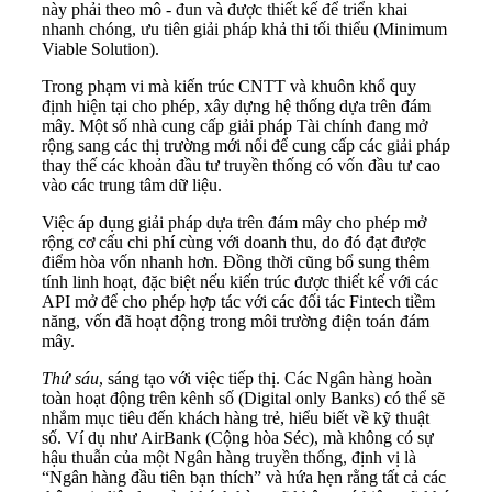
này phải theo mô - đun và được thiết kế để triển khai
nhanh chóng, ưu tiên giải pháp khả thi tối thiểu (Minimum
Viable Solution).
Trong phạm vi mà kiến trúc CNTT và khuôn khổ quy
định hiện tại cho phép, xây dựng hệ thống dựa trên đám
mây. Một số nhà cung cấp giải pháp Tài chính đang mở
rộng sang các thị trường mới nổi để cung cấp các giải pháp
thay thế các khoản đầu tư truyền thống có vốn đầu tư cao
vào các trung tâm dữ liệu.
Việc áp dụng giải pháp dựa trên đám mây cho phép mở
rộng cơ cấu chi phí cùng với doanh thu, do đó đạt được
điểm hòa vốn nhanh hơn. Đồng thời cũng bổ sung thêm
tính linh hoạt, đặc biệt nếu kiến trúc được thiết kế với các
API mở để cho phép hợp tác với các đối tác Fintech tiềm
năng, vốn đã hoạt động trong môi trường điện toán đám
mây.
Thứ sáu
, sáng tạo với việc tiếp thị. Các Ngân hàng hoàn
toàn hoạt động trên kênh số (Digital only Banks) có thể sẽ
nhắm mục tiêu đến khách hàng trẻ, hiểu biết về kỹ thuật
số. Ví dụ như AirBank (Cộng hòa Séc), mà không có sự
hậu thuẫn của một Ngân hàng truyền thống, định vị là
“Ngân hàng đầu tiên bạn thích” và hứa hẹn rằng tất cả các