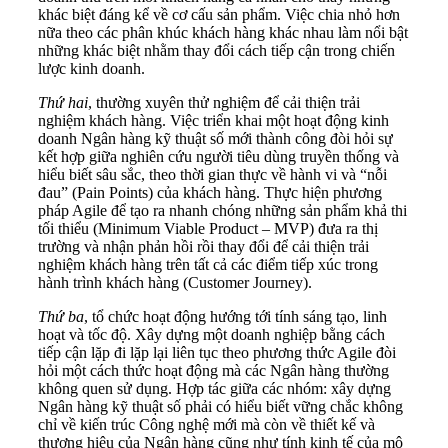
khác biệt đáng kể về cơ cấu sản phẩm. Việc chia nhỏ hơn
nữa theo các phân khúc khách hàng khác nhau làm nổi bật
những khác biệt nhằm thay đổi cách tiếp cận trong chiến
lược kinh doanh.
Thứ hai
, thường xuyên thử nghiệm để cải thiện trải
nghiệm khách hàng. Việc triển khai một hoạt động kinh
doanh Ngân hàng kỹ thuật số mới thành công đòi hỏi sự
kết hợp giữa nghiên cứu người tiêu dùng truyền thống và
hiểu biết sâu sắc, theo thời gian thực về hành vi và “nỗi
đau” (Pain Points) của khách hàng. Thực hiện phương
pháp Agile để tạo ra nhanh chóng những sản phẩm khả thi
tối thiểu (Minimum Viable Product – MVP) đưa ra thị
trường và nhận phản hồi rồi thay đổi để cải thiện trải
nghiệm khách hàng trên tất cả các điểm tiếp xúc trong
hành trình khách hàng (Customer Journey).
Thứ ba
, tổ chức hoạt động hướng tới tính sáng tạo, linh
hoạt và tốc độ. Xây dựng một doanh nghiệp bằng cách
tiếp cận lặp đi lặp lại liên tục theo phương thức Agile đòi
hỏi một cách thức hoạt động mà các Ngân hàng thường
không quen sử dụng. Hợp tác giữa các nhóm: xây dựng
Ngân hàng kỹ thuật số phải có hiểu biết vững chắc không
chỉ về kiến trúc Công nghệ mới mà còn về thiết kế và
thương hiệu của Ngân hàng cũng như tính kinh tế của mô