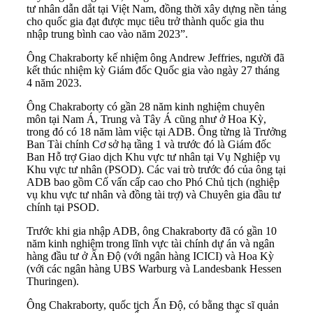
tư nhân dẫn dắt tại Việt Nam, đồng thời xây dựng nền tảng
cho quốc gia đạt được mục tiêu trở thành quốc gia thu
nhập trung bình cao vào năm 2023”.
Ông Chakraborty kế nhiệm ông Andrew Jeffries, người đã
kết thúc nhiệm kỳ Giám đốc Quốc gia vào ngày 27 tháng
4 năm 2023.
Ông Chakraborty có gần 28 năm kinh nghiệm chuyên
môn tại Nam Á, Trung và Tây Á cũng như ở Hoa Kỳ,
trong đó có 18 năm làm việc tại ADB. Ông từng là Trưởng
Ban Tài chính Cơ sở hạ tầng 1 và trước đó là Giám đốc
Ban Hỗ trợ Giao dịch Khu vực tư nhân tại Vụ Nghiệp vụ
Khu vực tư nhân (PSOD). Các vai trò trước đó của ông tại
ADB bao gồm Cố vấn cấp cao cho Phó Chủ tịch (nghiệp
vụ khu vực tư nhân và đồng tài trợ) và Chuyên gia đầu tư
chính tại PSOD.
Trước khi gia nhập ADB, ông Chakraborty đã có gần 10
năm kinh nghiệm trong lĩnh vực tài chính dự án và ngân
hàng đầu tư ở Ấn Độ (với ngân hàng ICICI) và Hoa Kỳ
(với các ngân hàng UBS Warburg và Landesbank Hessen
Thuringen).
Ông Chakraborty, quốc tịch Ấn Độ, có bằng thạc sĩ quản