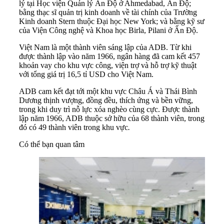
lý tại Học viện Quản lý Ấn Độ ở Ahmedabad, Ấn Độ;
bằng thạc sĩ quản trị kinh doanh về tài chính của Trường
Kinh doanh Stern thuộc Đại học New York; và bằng kỹ sư
của Viện Công nghệ và Khoa học Birla, Pilani ở Ấn Độ.
Việt Nam là một thành viên sáng lập của
ADB
. Từ khi
được thành lập vào năm 1966, ngân hàng đã cam kết 457
khoản vay cho khu vực công, viện trợ và hỗ trợ kỹ thuật
với tổng giá trị 16,5 tỉ USD cho Việt Nam.
ADB cam kết đạt tới một khu vực Châu Á và Thái Bình
Dương thịnh vượng, đồng đều, thích ứng và bền vững,
trong khi duy trì nỗ lực xóa nghèo cùng cực. Được thành
lập năm 1966, ADB thuộc sở hữu của 68 thành viên, trong
đó có 49 thành viên trong khu vực
.
Có thể bạn quan tâm