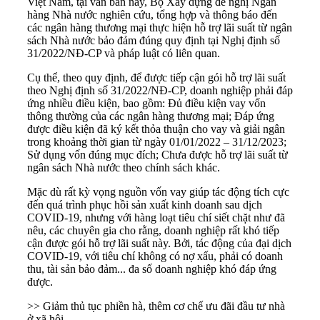
Việt Nam, tại văn bản này, Bộ Xây dựng đề nghị Ngân
hàng Nhà nước nghiên cứu, tổng hợp và thông báo đến
các ngân hàng thương mại thực hiện hỗ trợ lãi suất từ ngân
sách Nhà nước bảo đảm đúng quy định tại Nghị định số
31/2022/NĐ-CP và pháp luật có liên quan.
Cụ thể, theo quy định, để được tiếp cận gói hỗ trợ lãi suất
theo Nghị định số 31/2022/NĐ-CP, doanh nghiệp phải đáp
ứng nhiều điều kiện, bao gồm: Đủ điều kiện vay vốn
thông thường của các ngân hàng thương mại; Đáp ứng
được điều kiện đã ký kết thỏa thuận cho vay và giải ngân
trong khoảng thời gian từ ngày 01/01/2022 – 31/12/2023;
Sử dụng vốn đúng mục đích; Chưa được hỗ trợ lãi suất từ
ngân sách Nhà nước theo chính sách khác.
Mặc dù rất kỳ vọng nguồn vốn vay giúp tác động tích cực
đến quá trình phục hồi sản xuất kinh doanh sau dịch
COVID-19, nhưng với hàng loạt tiêu chí siết chặt như đã
nêu, các chuyên gia cho rằng, doanh nghiệp rất khó tiếp
cận được gói hỗ trợ lãi suất này. Bởi, tác động của đại dịch
COVID-19, với tiêu chí không có nợ xấu, phải có doanh
thu, tài sản bảo đảm... đa số doanh nghiệp khó đáp ứng
được.
>> Giảm thủ tục phiền hà, thêm cơ chế ưu đãi đầu tư nhà
ở xã hội