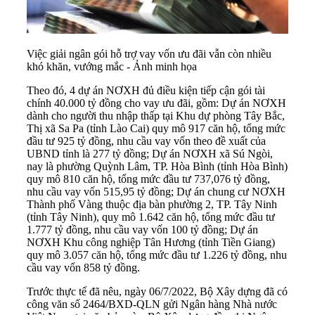
Việc giải ngân gói hỗ trợ vay vốn ưu đãi vẫn còn nhiều
khó khăn, vướng mắc - Ảnh minh họa
Theo đó, 4 dự án NƠXH đủ điều kiện tiếp cận gói tài
chính 40.000 tỷ đồng cho vay ưu đãi, gồm: Dự án NƠXH
dành cho người thu nhập thấp tại Khu dự phòng Tây Bắc,
Thị xã Sa Pa (tỉnh Lào Cai) quy mô 917 căn hộ, tổng mức
đầu tư 925 tỷ đồng, nhu cầu vay vốn theo đề xuất của
UBND tỉnh là 277 tỷ đồng; Dự án NƠXH xã Sú Ngòi,
nay là phường Quỳnh Lâm, TP. Hòa Bình (tỉnh Hòa Bình)
quy mô 810 căn hộ, tổng mức đầu tư 737,076 tỷ đồng,
nhu cầu vay vốn 515,95 tỷ đồng; Dự án chung cư NƠXH
Thành phố Vàng thuộc địa bàn phường 2, TP. Tây Ninh
(tỉnh Tây Ninh), quy mô 1.642 căn hộ, tổng mức đầu tư
1.777 tỷ đồng, nhu cầu vay vốn 100 tỷ đồng; Dự án
NƠXH Khu công nghiệp Tân Hương (tỉnh Tiền Giang)
quy mô 3.057 căn hộ, tổng mức đầu tư 1.226 tỷ đồng, nhu
cầu vay vốn 858 tỷ đồng.
Trước thực tế đã nêu, ngày 06/7/2022, Bộ Xây dựng đã có
công văn số 2464/BXD-QLN gửi Ngân hàng Nhà nước