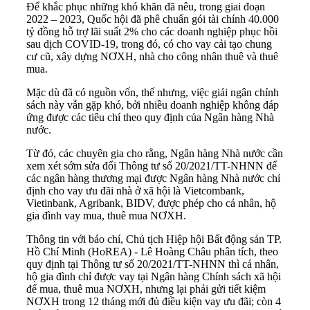
Để khắc phục những khó khăn đã nêu, trong giai đoạn
2022 – 2023, Quốc hội đã phê chuẩn gói tài chính 40.000
tỷ đồng hỗ trợ lãi suất 2% cho các doanh nghiệp phục hồi
sau dịch COVID-19, trong đó, có cho vay cải tạo chung
cư cũ, xây dựng NƠXH, nhà cho công nhân thuê và thuê
mua.
Mặc dù đã có nguồn vốn, thế nhưng, việc giải ngân chính
sách này vẫn gặp khó, bởi nhiều doanh nghiệp không đáp
ứng được các tiêu chí theo quy định của Ngân hàng Nhà
nước.
Từ đó, các chuyên gia cho rằng, Ngân hàng Nhà nước cần
xem xét sớm sửa đổi Thông tư số 20/2021/TT-NHNN để
các ngân hàng thương mại được Ngân hàng Nhà nước chỉ
định cho vay ưu đãi nhà ở xã hội là Vietcombank,
Vietinbank, Agribank, BIDV, được phép cho cá nhân, hộ
gia đình vay mua, thuê mua NƠXH.
Thông tin với báo chí, Chủ tịch Hiệp hội Bất động sản TP.
Hồ Chí Minh (HoREA) - Lê Hoàng Châu phân tích, theo
quy định tại Thông tư số 20/2021/TT-NHNN thì cá nhân,
hộ gia đình chỉ được vay tại Ngân hàng Chính sách xã hội
để mua, thuê mua NƠXH, nhưng lại phải gửi tiết kiệm
NƠXH trong 12 tháng mới đủ điều kiện vay ưu đãi; còn 4