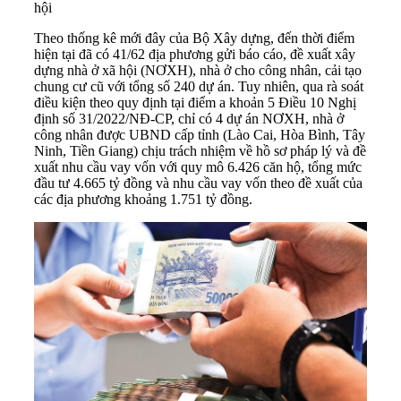
hội
Theo thống kê mới đây của
Bộ Xây dựng
, đến thời điểm
hiện tại đã có 41/62 địa phương gửi báo cáo, đề xuất xây
dựng
nhà ở xã hội
(NƠXH), nhà ở cho công nhân,
cải tạo
chung cư cũ
với tổng số 240 dự án. Tuy nhiên, qua rà soát
điều kiện theo quy định tại điểm a khoản 5 Điều 10 Nghị
định số 31/2022/NĐ-CP, chỉ có 4 dự án NƠXH, nhà ở
công nhân được UBND cấp tỉnh (Lào Cai, Hòa Bình, Tây
Ninh, Tiền Giang) chịu trách nhiệm về hồ sơ pháp lý và đề
xuất nhu cầu vay vốn với quy mô 6.426 căn hộ, tổng mức
đầu tư 4.665 tỷ đồng và nhu cầu vay vốn theo đề xuất của
các địa phương khoảng 1.751 tỷ đồng.