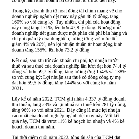
có một năm kinh doanh lãi cao nhất từ trước đến nay.
Trong kỳ, doanh thu từ hoạt động tài chính mang về cho
doanh nghiệp
ngành dệt may
này gần 48 tỷ đồng, tăng
160% so với cùng kỳ. Tuy nhiên, chi phí của hoạt động
này cũng tăng 171%, lên hơn 47,8 tỷ đồng. Nhưng nhờ
doanh nghiệp tiết giảm được một phần chi phí bán hàng và
chi phí quản lý doanh nghiệp, tương tứng với mức tiết
giảm 4% và 26%, nên lợi nhuận thuần từ hoạt động kinh
doanh tăng 155%, lên hơn 73,2 tỷ đồng.
Kết quả, sau khi trừ các khoản chi phí, lợi nhuận trước
thuế và sau thuế của doanh nghiệp lần lượt đạt hơn 74,4 tỷ
đồng và hơn 59,7 tỷ đồng, tăng tương ứng 154% và 138%
so với cùng kỳ; Lợi nhuận sau thuế cổ đông công ty mẹ
đạt hơn 59,5 tỷ đồng, tăng 144% so với cùng kỳ năm
2021.
Lũy kế cả năm 2022, TCM ghi nhận 4.337 tỷ đồng doanh
thu thuần, tăng 23% và lợi nhuậ sau thuế trên 281 tỷ đồng,
tăng 96% so với năm 2021. Đây cũng là mức lợi nhuận
cao nhất của doanh nghiệp ngành dệt may này. Với kết
quả này, TCM đã vượt 11% kế hoạch lợi nhuận và 4% kế
hoạch doanh thu năm.
Tại thời điểm cuối năm 2022, tổng tài sản của TCM đạt