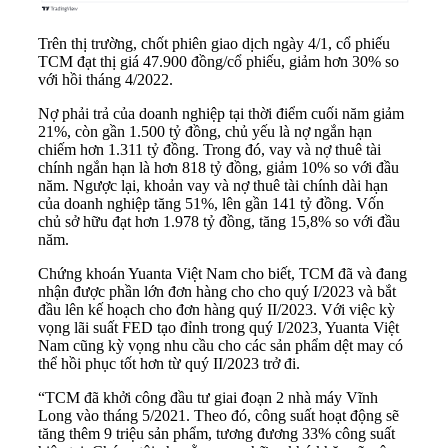
Trên thị trường, chốt phiên giao dịch ngày 4/1, cổ phiếu
TCM đạt thị giá 47.900 đồng/cổ phiếu, giảm hơn 30% so
với hồi tháng 4/2022.
Nợ phải trả của doanh nghiệp tại thời điểm cuối năm giảm
21%, còn gần 1.500 tỷ đồng, chủ yếu là nợ ngắn hạn
chiếm hơn 1.311 tỷ đồng. Trong đó, vay và nợ thuê tài
chính ngắn hạn là hơn 818 tỷ đồng, giảm 10% so với đầu
năm. Ngược lại, khoản vay và nợ thuê tài chính dài hạn
của doanh nghiệp tăng 51%, lên gần 141 tỷ đồng. Vốn
chủ sở hữu đạt hơn 1.978 tỷ đồng, tăng 15,8% so với đầu
năm.
Chứng khoán
Yuanta Việt Nam cho biết, TCM đã và đang
nhận được phần lớn đơn hàng cho cho quý I/2023 và bắt
đầu lên kế hoạch cho đơn hàng quý II/2023. Với việc kỳ
vọng lãi suất FED tạo đỉnh trong quý I/2023, Yuanta Việt
Nam cũng kỳ vọng nhu cầu cho các sản phẩm dệt may có
thể hồi phục tốt hơn từ quý II/2023 trở đi.
“TCM đã khởi công đầu tư giai đoạn 2 nhà máy Vĩnh
Long vào tháng 5/2021. Theo đó, công suất hoạt động sẽ
tăng thêm 9 triệu sản phẩm, tương đương 33% công suất