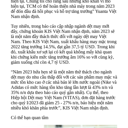
hiện tại. Chúng tôi cho rằng sau những khó khăn vĩ mô
hiện tại, TCM có thể hoàn thiện nhà máy trong năm 2023
để đón đầu đà hồi phục và hỗ trợ tăng trưởng” Yuanta Việt
Nam nhận định.
Tuy nhiên, trong báo cáo cập nhập ngành dệt may mới
đây, chứng khoán KIS Việt Nam nhận định, năm 2023 sẽ
là một năm đầy thách thức đối với ngày dệt may Việt
Nam. Theo KIS Việt Nam, xuất khẩu hàng may mặc trong
2022 tăng trưởng 14.5%, đạt gần 37,5 tỷ USD. Trong khi
đó, xuất khẩu xơ sợi lại có kết quả không mấy khả quan
khi chứng kiến mức tăng trưởng âm 16% so với cùng kỳ,
giảm xuống chỉ còn 4,7 tỷ USD.
“Năm 2023 hứa hẹn sẽ là một năm thử thách cho ngành
dệt may do nhu cầu thấp đối với các sản phẩm may mặc và
mức tồn kho cao ở các nhà bán lẻ lớn nước ngoài (Nike và
Adidas có mức hàng tồn kho tăng lần lượt là 43% n/n và
35% n/n dựa theo báo cáo quý gần nhất). Cụ thể, theo
Hiệp hội Dệt may Việt Nam (VITAS), đơn đặt hàng trước
cho quý I/2023 đã giảm 25 - 27% n/n, báo hiệu một năm
nhiều khó khăn phía trước”, KIS Việt Nam nhận định.
Có thể bạn quan tâm