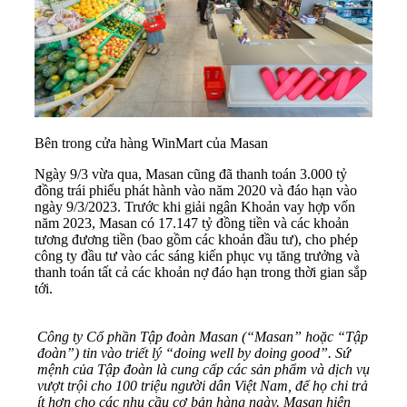
Bên trong cửa hàng WinMart của Masan
Ngày 9/3 vừa qua, Masan cũng đã thanh toán 3.000 tỷ
đồng trái phiếu phát hành vào năm 2020 và đáo hạn vào
ngày 9/3/2023. Trước khi giải ngân Khoản vay hợp vốn
năm 2023, Masan có 17.147 tỷ đồng tiền và các khoản
tương đương tiền (bao gồm các khoản đầu tư), cho phép
công ty đầu tư vào các sáng kiến phục vụ tăng trưởng và
thanh toán tất cả các khoản nợ đáo hạn trong thời gian sắp
tới.
Công ty Cổ phần Tập đoàn Masan (“Masan” hoặc “Tập
đoàn”) tin vào triết lý “doing well by doing good”. Sứ
mệnh của Tập đoàn là cung cấp các sản phẩm và dịch vụ
vượt trội cho 100 triệu người dân Việt Nam, để họ chi trả
ít hơn cho các nhu cầu cơ bản hàng ngày. Masan hiện