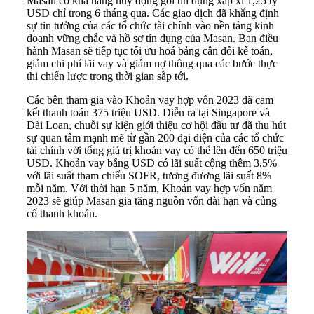
Masan có khả năng huy động gói tín dụng xấp xỉ 1,25 tỷ
USD chỉ trong 6 tháng qua. Các giao dịch đã khẳng định
sự tin tưởng của các tổ chức tài chính vào nền tảng kinh
doanh vững chắc và hồ sơ tín dụng của Masan. Ban điều
hành
Masan
sẽ tiếp tục tối ưu hoá bảng cân đối kế toán,
giảm chi phí lãi vay và giảm nợ thông qua các bước thực
thi chiến lược trong thời gian sắp tới.
Các bên tham gia vào Khoản vay hợp vốn 2023 đã cam
kết thanh toán 375 triệu USD. Diễn ra tại Singapore và
Đài Loan, chuỗi sự kiện giới thiệu cơ hội đầu tư đã thu hút
sự quan tâm mạnh mẽ từ gần 200 đại diện của các tổ chức
tài chính với tổng giá trị khoản vay có thể lên đến 650 triệu
USD. Khoản vay bằng USD có lãi suất cộng thêm 3,5%
với lãi suất tham chiếu SOFR, tương đương lãi suất 8%
mỗi năm. Với thời hạn 5 năm, Khoản vay hợp vốn năm
2023 sẽ giúp Masan gia tăng nguồn vốn dài hạn và củng
cố thanh khoản.