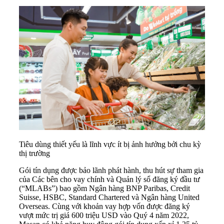
Tiêu dùng thiết yếu là lĩnh vực ít bị ảnh hưởng bởi chu kỳ
thị trường
Gói tín dụng được bảo lãnh phát hành, thu hút sự tham gia
của Các bên cho vay chính và Quản lý sổ đăng ký đầu tư
(“MLABs”) bao gồm Ngân hàng BNP Paribas, Credit
Suisse, HSBC, Standard Chartered và Ngân hàng United
Overseas. Cùng với khoản vay hợp vốn được đăng ký
vượt mức trị giá 600 triệu USD vào Quý 4 năm 2022,