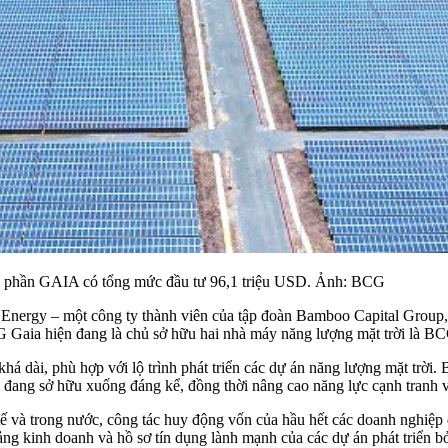
phần GAIA có tổng mức đầu tư 96,1 triệu USD. Ảnh: BCG
Energy
– một công ty thành viên của tập đoàn Bamboo Capital Group,
CG Gaia hiện đang là chủ sở hữu hai nhà máy năng lượng mặt trời là
khá dài, phù hợp với lộ trình phát triển các dự án năng lượng mặt trời
đang sở hữu xuống đáng kể, đồng thời nâng cao năng lực cạnh tranh vớ
c tế và trong nước, công tác huy động vốn của hầu hết các doanh nghi
 tảng kinh doanh và hồ sơ tín dụng lành mạnh của các dự án phát triển 