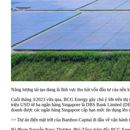
Năng lượng tái tạo đang là lĩnh vực thu hút vốn đầu tư của nền
Cuối tháng 3/2023 vừa qua, BCG Energy gây chú ý lớn trên thị 
triệu USD từ ba ngân hàng Singapore là DBS Bank Limited (DB
doanh được các ngân hàng Singapore cấp hạn mức tín dụng lên đế
>> Dự án điện mặt trời của Bamboo Capital đi đầu về vận hành
Bà Phạm Nguyễn Ngọc Thương, Phó Tổng giám đốc BCG Energy ch