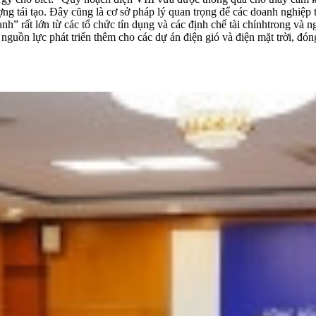
 tái tạo. Đây cũng là cơ sở pháp lý quan trọng để các doanh nghiệp tr
anh” rất lớn từ các tổ chức tín dụng và các định chế tài chínhtrong v
 nguồn lực phát triển thêm cho các dự án điện gió và điện mặt trời, đón