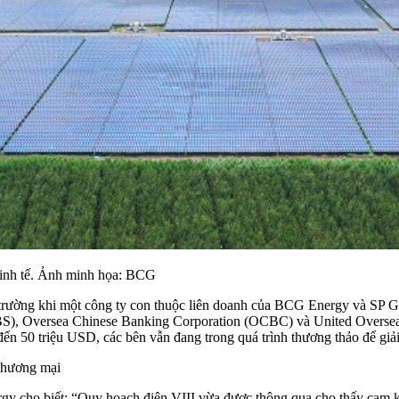
 kinh tế. Ảnh minh họa: BCG
trường khi một công ty con thuộc liên doanh của BCG Energy và SP G
S), Oversea Chinese Banking Corporation (OCBC) và United Oversea
n 50 triệu USD, các bên vẫn đang trong quá trình thương thảo để giải
 thương mại
o biết: “Quy hoạch điện VIII vừa được thông qua cho thấy cam kết