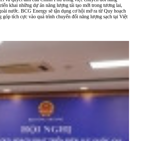
iển khai những dự án năng lượng tái tạo mới trong tương lai,
à ngoài nước. BCG Energy sẽ tận dụng cơ hội mở ra từ Quy hoạch
g góp tích cực vào quá trình chuyển đổi năng lượng sạch tại Việt