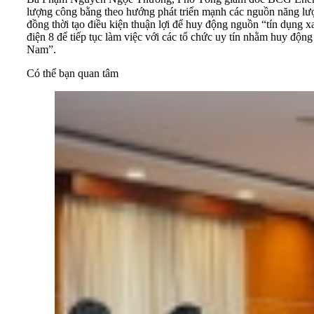
lượng công bằng theo hướng phát triển mạnh các nguồn năng lượng
đồng thời tạo điều kiện thuận lợi để huy động nguồn “tín dụng x
điện 8 để tiếp tục làm việc với các tổ chức uy tín nhằm huy động
Nam”.
Có thể bạn quan tâm