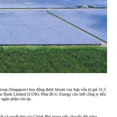
roup (Singapore) huy động được khoản vay hợp vốn trị giá 31,5
s Bank Limited (UOB). Phía BCG Energy cho biết công ty liên
 ngân phần còn lại.
 và quyết tâm của Chính Phủ trong việc chuyển đổi năng