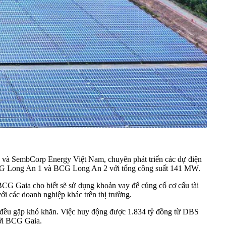
 và SembCorp Energy Việt Nam, chuyên phát triển các dự điện
 BCG Long An 1 và BCG Long An 2 với tổng công suất 141 MW.
. BCG Gaia cho biết sẽ sử dụng khoản vay để củng cố cơ cấu tài
i các doanh nghiệp khác trên thị trường.
ệp đều gặp khó khăn. Việc huy động được 1.834 tỷ đồng từ DBS
bởi BCG Gaia.