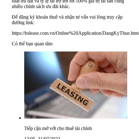
suất ưu đãi và tỷ lệ tài trợ lên tới 100% giá trị tài sản cùng
nhiều chính sách ưu đãi khác.
Để đăng ký khoản thuê và nhận tư vấn vui lòng truy cập
đường link:
https://bslease.com.vn/Online%20Application/DangKyThue.htm
Có thể bạn quan tâm
Tiếp cận mở với cho thuê tài chính
12:05, 31/07/2023