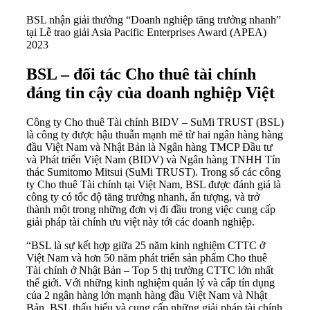
BSL nhận giải thưởng “Doanh nghiệp tăng trưởng nhanh”
tại Lễ trao giải Asia Pacific Enterprises Award (APEA)
2023
BSL – đối tác Cho thuê tài chính
đáng tin cậy của doanh nghiệp Việt
Công ty Cho thuê Tài chính BIDV – SuMi TRUST (BSL)
là công ty được hậu thuẫn mạnh mẽ từ hai ngân hàng hàng
đầu Việt Nam và Nhật Bản là Ngân hàng TMCP Đầu tư
và Phát triển Việt Nam (BIDV) và Ngân hàng TNHH Tín
thác Sumitomo Mitsui (SuMi TRUST). Trong số các công
ty Cho thuê Tài chính tại Việt Nam, BSL được đánh giá là
công ty có tốc độ tăng trưởng nhanh, ấn tượng, và trở
thành một trong những đơn vị đi đầu trong việc cung cấp
giải pháp tài chính ưu việt này tới các doanh nghiệp.
“BSL là sự kết hợp giữa 25 năm kinh nghiệm CTTC ở
Việt Nam và hơn 50 năm phát triển sản phẩm Cho thuê
Tài chính ở Nhật Bản – Top 5 thị trường CTTC lớn nhất
thế giới. Với những kinh nghiệm quản lý và cấp tín dụng
của 2 ngân hàng lớn mạnh hàng đầu Việt Nam và Nhật
Bản, BSL thấu hiểu và cung cấp những giải pháp tài chính