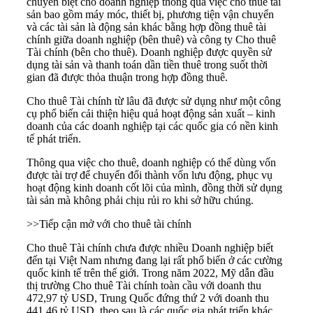
chuyên biệt cho doanh nghiệp thông qua việc cho thuê tài
sản bao gồm máy móc, thiết bị, phương tiện vận chuyển
và các tài sản là động sản khác bằng hợp đồng thuê tài
chính giữa doanh nghiệp (bên thuê) và công ty Cho thuê
Tài chính (bên cho thuê). Doanh nghiệp được quyền sử
dụng tài sản và thanh toán dần tiền thuê trong suốt thời
gian đã được thỏa thuận trong hợp đồng thuê.
Cho thuê Tài chính từ lâu đã được sử dụng như một công
cụ phổ biến cải thiện hiệu quả hoạt động sản xuất – kinh
doanh của các doanh nghiệp tại các quốc gia có nền kinh
tế phát triển.
Thông qua việc cho thuê, doanh nghiệp có thể dùng vốn
được tài trợ để chuyển đổi thành vốn lưu động, phục vụ
hoạt động kinh doanh cốt lõi của mình, đồng thời sử dụng
tài sản mà không phải chịu rủi ro khi sở hữu chúng.
>>
Tiếp cận mở với cho thuê tài chính
Cho thuê Tài chính chưa được nhiều Doanh nghiệp biết
đến tại Việt Nam nhưng đang lại rất phổ biến ở các cường
quốc kinh tế trên thế giới. Trong năm 2022, Mỹ dẫn đầu
thị trường Cho thuê Tài chính toàn cầu với doanh thu
472,97 tỷ USD, Trung Quốc đứng thứ 2 với doanh thu
441,46 tỷ USD, theo sau là các quốc gia phát triển khác