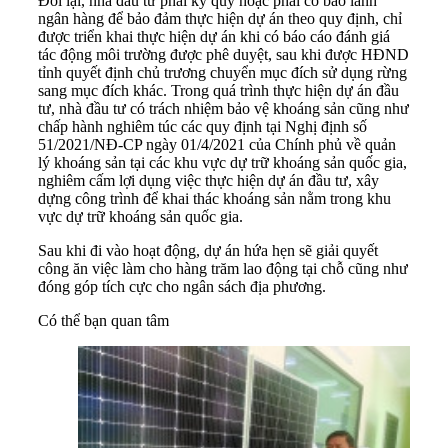
Đổi lại, nhà đầu tư phải ký quỹ hoặc phải có bảo lãnh
ngân hàng để bảo đảm thực hiện dự án theo quy định, chỉ
được triển khai thực hiện dự án khi có báo cáo đánh giá
tác động môi trường được phê duyệt, sau khi được HĐND
tỉnh quyết định chủ trương chuyển mục đích sử dụng rừng
sang mục đích khác. Trong quá trình thực hiện dự án đầu
tư, nhà đầu tư có trách nhiệm bảo vệ khoáng sản cũng như
chấp hành nghiêm túc các quy định tại Nghị định số
51/2021/NĐ-CP ngày 01/4/2021 của Chính phủ về quản
lý khoáng sản tại các khu vực dự trữ khoáng sản quốc gia,
nghiêm cấm lợi dụng việc thực hiện dự án đầu tư, xây
dựng công trình để khai thác khoáng sản nằm trong khu
vực dự trữ khoáng sản quốc gia.
Sau khi đi vào hoạt động, dự án hứa hẹn sẽ giải quyết
công ăn việc làm cho hàng trăm lao động tại chỗ cũng như
đóng góp tích cực cho ngân sách địa phương.
Có thể bạn quan tâm