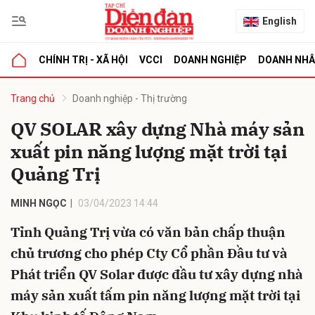
English
CHÍNH TRỊ - XÃ HỘI
VCCI
DOANH NGHIỆP
DOANH NH
bình luận
Trang chủ
Doanh nghiệp - Thị trường
QV SOLAR xây dựng Nhà máy sản
xuất pin năng lượng mặt trời tại
Quảng Trị
MINH NGỌC
03/04/2023 14:44
Tỉnh Quảng Trị vừa có văn bản chấp thuận
Hủy
G
chủ trương cho phép Cty Cổ phần Đầu tư và
Phát triển QV Solar được đầu tư xây dựng nhà
máy sản xuất tấm pin năng lượng mặt trời tại