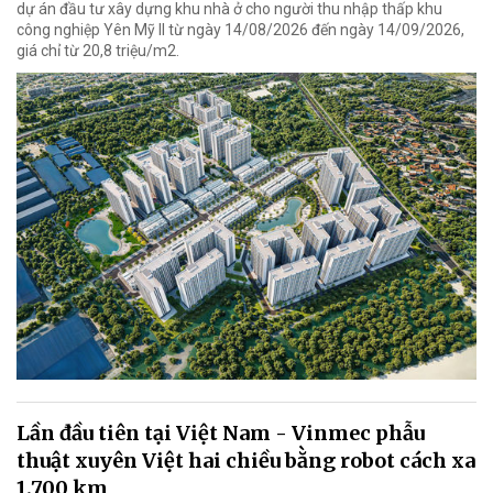
dự án đầu tư xây dựng khu nhà ở cho người thu nhập thấp khu
công nghiệp Yên Mỹ II từ ngày 14/08/2026 đến ngày 14/09/2026,
giá chỉ từ 20,8 triệu/m2.
Lần đầu tiên tại Việt Nam - Vinmec phẫu
thuật xuyên Việt hai chiều bằng robot cách xa
1.700 km