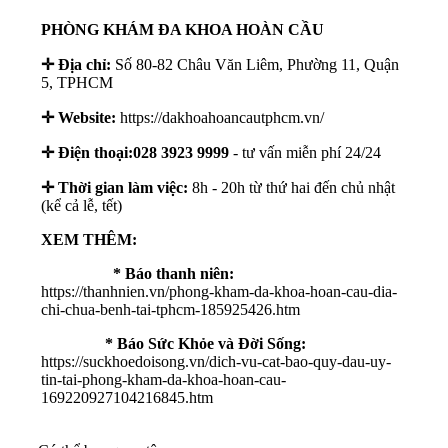
PHÒNG KHÁM ĐA KHOA HOÀN CẦU
✛ Địa chỉ:
Số 80-82 Châu Văn Liêm, Phường 11, Quận
5, TPHCM
✛
Website:
https://dakhoahoancautphcm.vn/
✛ Điện thoại:
028 3923 9999
- tư vấn miễn phí 24/24
✛ Thời gian làm việc:
8h - 20h từ thứ hai đến chủ nhật
(kể cả lễ, tết)
XEM THÊM:
* Báo thanh niên:
https://thanhnien.vn/phong-kham-da-khoa-hoan-cau-dia-
chi-chua-benh-tai-tphcm-185925426.htm
* Báo Sức Khỏe và Đời Sống:
https://suckhoedoisong.vn/dich-vu-cat-bao-quy-dau-uy-
tin-tai-phong-kham-da-khoa-hoan-cau-
169220927104216845.htm