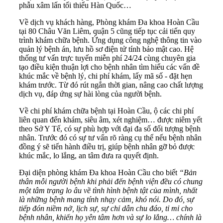
phẫu xâm lấn tối thiểu Hàn Quốc…
Về dịch vụ khách hàng, Phòng khám Đa khoa Hoàn Cầu
tại 80 Châu Văn Liêm, quận 5 cũng tiếp tục cải tiến quy
trình khám chữa bệnh. Ứng dụng công nghệ thông tin vào
quản lý bệnh án, lưu hồ sơ điện tử tính bảo mật cao. Hệ
thống tư vấn trực tuyến miễn phí 24/24 cùng chuyên gia
tạo điều kiện thuận lợi cho bệnh nhân tìm hiểu các vấn đề
khúc mắc về bệnh lý, chi phí khám, lấy mã số - đặt hẹn
khám trước. Từ đó rút ngắn thời gian, nâng cao chất lượng
dịch vụ, đáp ứng sự hài lòng của người bệnh.
Về chi phí khám chữa bệnh tại Hoàn Cầu, ộ các chi phí
liên quan đến khám, siêu âm, xét nghiệm… được niêm yết
theo Sở Y Tế, có sự phù hợp với đại đa số đối tượng bệnh
nhân. Trước đó có sự tư vấn rõ ràng cụ thể nếu bệnh nhân
đồng ý sẽ tiến hành điều trị, giúp bệnh nhân gỡ bỏ được
khúc mắc, lo lắng, an tâm đưa ra quyết định.
Đại diện phòng khám Đa khoa Hoàn Cầu cho biết
“Bản
thân mỗi người bệnh khi phải đến bệnh viện đều có chung
một tâm trạng lo âu về tình hình bệnh tật của mình, nhất
là những bệnh mang tính nhạy cảm, khó nói. Do đó, sự
tiếp đón niềm nở, lịch sự, sự chỉ dẫn chu đáo, tỉ mỉ cho
bệnh nhân, khiến họ yên tâm hơn và sự lo lắng… chính là