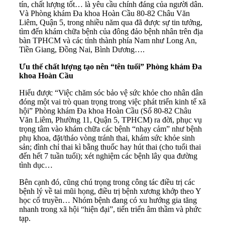
tín, chất lượng tốt… là yêu cầu chính đáng của người dân.
Và Phòng khám Đa khoa Hoàn Cầu 80-82 Châu Văn
Liêm, Quận 5, trong nhiều năm qua đã được sự tin tưởng,
tìm đến khám chữa bệnh của đông đảo bệnh nhân trên địa
bàn TPHCM và các tỉnh thành phía Nam như Long An,
Tiền Giang, Đồng Nai, Bình Dương….
Ưu thế chất lượng tạo nên “tên tuổi” Phòng khám Đa
khoa Hoàn Cầu
Hiểu được “Việc chăm sóc bảo vệ sức khỏe cho nhân dân
đóng một vai trò quan trọng trong việc phát triển kinh tế xã
hội” Phòng khám Đa khoa Hoàn Cầu (Số 80-82 Châu
Văn Liêm, Phường 11, Quận 5, TPHCM) ra đời, phục vụ
trọng tâm vào khám chữa các bệnh “nhạy cảm” như bệnh
phụ khoa, đặt/tháo vòng tránh thai, khám sức khỏe sinh
sản; đình chỉ thai kì bằng thuốc hay hút thai (cho tuổi thai
đến hết 7 tuần tuổi); xét nghiệm các bệnh lây qua đường
tình dục…
Bên cạnh đó, cũng chú trọng trong công tác điều trị các
bệnh lý về tai mũi họng, điều trị bệnh xương khớp theo Y
học cổ truyền… Nhóm bệnh đang có xu hướng gia tăng
nhanh trong xã hội “hiện đại”, tiến triển âm thầm và phức
tạp.