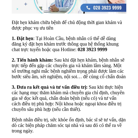
Đặt hẹn khám chữa bệnh để chủ động thời gian khám và
được phục vụ ưu tiên
1. Đặt hẹn
: Tại Hoàn Cầu, bệnh nhân có thể dễ dàng
đăng ký đặt hẹn khám trước thông qua hệ thống khung
chat trực tuyến hoặc qua Hotline:
028 3923 9999
2. Tiến hành khám:
Sau khi đặt hẹn khám, bệnh nhân sẽ
trực tiếp đến gặp các chuyên gia và khám lâm sàng. Một
số trường nghi mắc bệnh nghiêm trọng phải được làm các
bước siêu âm, xét nghiệm, nội soi… để củng cố chẩn đoán
3. Đưa ra kết quả và tư vấn điều trị:
Sau khi thực hiện
các hạng mục thăm khám mà chuyên gia chỉ định, chuyên
gia sẽ đọc kết quả, chẩn đoán bệnh (nếu có) và tư vấn
cách điều trị phù hợp: Nội khoa hoặc ngoại khoa điều trị
chuyên sâu phù hợp (nếu cần thiết).
Bệnh nhân điều trị, sức khỏe ổn định, bác sĩ sẽ tư vấn, dặn
dò các biện pháp chăm sóc tại nhà và sau đó có thể ra về
trong ngày.