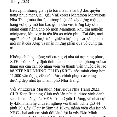
Trang 2023
Bên cạnh những giá trị to lớn mà nhà tài trợ độc quyền
trang phục mang lại, giải VnExpress Marathon Marvelous
Nha Trang mùa thứ 2, thương hiệu đã xây dựng một gian
hàng với quy mô lớn bao gồm khu vực trưng bày sản
phẩm dành riêng cho bộ môn Marathon, khu trải nghiệm
minigame, khu vực in tên lên áo miễn phí... Tại đây, mọi
người có cơ hội được trải nghiệm trực tiếp các sản phẩm
mới nhất của Xtep và nhận những phần quà vô cùng giá
trị.
Không chỉ hoạt động với cương vị nhà tài trợ trang phục,
XTEP còn khẳng định tinh thần thể thao tiên phong với sự
tham gia của cán bộ nhân viên và thành viên thuộc câu lạc
bộ XTEP RUNNING CLUB (XRC), hòa mình cùng hơn
11.000 vận động viên cả nước, chinh phục các cung
đường đẹp nhất tại Thành phố Nha Trang.
Với VnExpress Marathon Marvelous Nha Trang 2023,
CLB Xtep Running Club một lần nữa lại được vinh danh
sau chiến thắng của VĐV Trịnh Quốc Lượng, về nhất cự
ly 42km nam hệ chuyên nghiệp với thành tích 2 giờ 44
phút 29 giây. Ở cự ly 5km và 10km, thành viên câu lạc bộ
XRC - hai anh em sinh đôi lần lượt là vđv Đào Minh