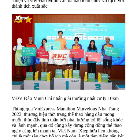
Thiện và vđv Đào Minh Chí đã bảo toàn chức vô địch với
thành tích xuất sắc.
VĐV Đào Minh Chí nhận giải thưởng nhất cự ly 10km
Thông qua VnExpress Marathon Marvelous Nha Trang
2023, thương hiệu thời trang thể thao hàng đầu mong
muốn thúc đẩy tinh thần bứt phá, hướng tới lối sống khỏe
và lành mạnh, qua đó cùng xây dựng cộng đồng thể thao
ngày càng lớn mạnh tại Việt Nam. Xtep hứa hẹn không
chỉ là một sân chơi bổ ích mà còn là một tâm điểm gắn kết