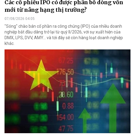
Các cổ phiếu IPO có được phân bổ dòng vốn
mới từ nâng hạng thị trường?
07/08/2026 04:05
"Sóng" chào bán cổ phần ra công chúng (IPO) của nhiều doanh
nghiệp bắt đầu dâng trở lại từ quý II/2026, với sự xuất hiện của
DMX, LPS, DVV, AMY... và tới đây sẽ còn hàng loạt doanh nghiệp
khác.