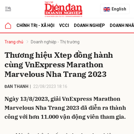
English
CHÍNH TRỊ - XÃ HỘI
VCCI
DOANH NGHIỆP
DOANH NH
bình luận
Trang chủ
Doanh nghiệp - Thị trường
Thương hiệu Xtep đồng hành
cùng VnExpress Marathon
Marvelous Nha Trang 2023
ĐAN THANH
22/08/2023 18:16
Ngày 13/8/2023, giải VnExpress Marathon
Hủy
G
Marvelous Nha Trang 2023 đã diễn ra thành
công với hơn 11.000 vận động viên tham gia.