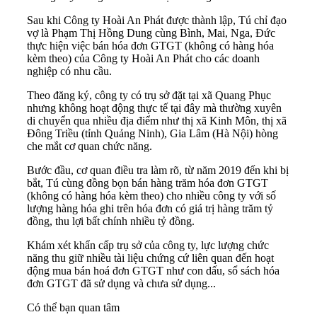
Sau khi Công ty Hoài An Phát được thành lập, Tú chỉ đạo
vợ là Phạm Thị Hồng Dung cùng Bình, Mai, Nga, Đức
thực hiện việc bán hóa đơn GTGT (không có hàng hóa
kèm theo) của Công ty Hoài An Phát cho các doanh
nghiệp có nhu cầu.
Theo đăng ký, công ty có trụ sở đặt tại xã Quang Phục
nhưng không hoạt động thực tế tại đây mà thường xuyên
di chuyển qua nhiều địa điểm như thị xã Kinh Môn, thị xã
Đông Triều (tỉnh Quảng Ninh), Gia Lâm (Hà Nội) hòng
che mắt cơ quan chức năng.
Bước đầu, cơ quan điều tra làm rõ, từ năm 2019 đến khi bị
bắt, Tú cùng đồng bọn bán hàng trăm hóa đơn GTGT
(không có hàng hóa kèm theo) cho nhiều công ty với số
lượng hàng hóa ghi trên hóa đơn có giá trị hàng trăm tỷ
đồng, thu lợi bất chính nhiều tỷ đồng.
Khám xét khẩn cấp trụ sở của công ty, lực lượng chức
năng thu giữ nhiều tài liệu chứng cứ liên quan đến hoạt
động mua bán hoá đơn GTGT như con dấu, sổ sách hóa
đơn GTGT đã sử dụng và chưa sử dụng...
Có thể bạn quan tâm