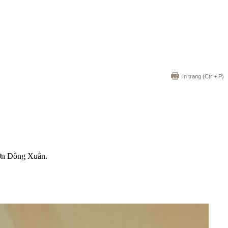
In trang
(Ctr + P)
hơn Đông Xuân.