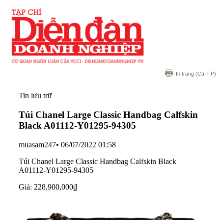
In trang
(Ctr + P)
Tin lưu trữ
Túi Chanel Large Classic Handbag Calfskin
Black A01112-Y01295-94305
muasam247
•
06/07/2022 01:58
Túi Chanel Large Classic Handbag Calfskin Black
A01112-Y01295-94305
Giá: 228,900,000₫