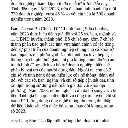
doanh nghiệp thành lập mới lớn nhất từ trước đến nay.
Tính đến ngày 25/12/2023, trên địa bàn tỉnh thành lập mới
730 doanh nghiệp, vượt 46 % so với chỉ tiêu là 500 doanh
nghiệp trong năm 2023.
Báo cáo của Bộ Chỉ số DDCI tỉnh Lạng Sơn cho thấy,
năm 2023 thực hiện đánh giá đối với 25 sở, ban, ngành và
11 UBND huyện, thành phố. Bộ chỉ số này gồm 7 chỉ số
thành phần bao quát các lĩnh vực hành chính có tác động
đến sự phát triển của doanh nghiệp chung cho cả khối sở,
ban, ngành, địa phương như: tính minh bạch và tiếp cận
thông tin; chi phí thời gian; chi phí không chính thức; cạnh
tranh bình đẳng; dịch vụ hỗ trợ doanh nghiệp; thiết chế
pháp lý; vai trò của người đứng đầu. Ngoài ra, còn có 2
chỉ số về tính năng động, hiệu lực của hệ thống (đánh giá
đối với các sở, ban, ngành) và chỉ số tiếp cận đất đai, tính
ổn định trong sử dụng đất (đánh giá đối với khối địa
phương). Năm 2023, nhóm nghiên cứu đã bổ sung các chỉ
tiêu đánh giá liên quan đến dịch vụ công trực tuyến, chỉ số
xanh PGI, ứng dụng công nghệ thông tin trong thu thập
dữ liệu khảo sát, cân nhắc bổ sung, thay đổi khung trọng
số 2023.
>>>
Lạng Sơn: Tạo lập môi trường kinh doanh tốt nhất