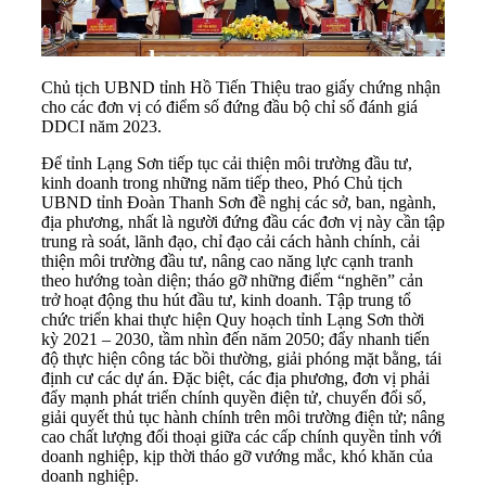
Chủ tịch UBND tỉnh Hồ Tiến Thiệu trao giấy chứng nhận
cho các đơn vị có điểm số đứng đầu bộ chỉ số đánh giá
DDCI năm 2023.
Để tỉnh Lạng Sơn tiếp tục cải thiện môi trường đầu tư,
kinh doanh trong những năm tiếp theo, Phó Chủ tịch
UBND tỉnh Đoàn Thanh Sơn đề nghị các sở, ban, ngành,
địa phương, nhất là người đứng đầu các đơn vị này cần tập
trung rà soát, lãnh đạo, chỉ đạo cải cách hành chính, cải
thiện môi trường đầu tư, nâng cao năng lực cạnh tranh
theo hướng toàn diện; tháo gỡ những điểm “nghẽn” cản
trở hoạt động thu hút đầu tư, kinh doanh. Tập trung tổ
chức triển khai thực hiện Quy hoạch tỉnh Lạng Sơn thời
kỳ 2021 – 2030, tầm nhìn đến năm 2050; đẩy nhanh tiến
độ thực hiện công tác bồi thường, giải phóng mặt bằng, tái
định cư các dự án. Đặc biệt, các địa phương, đơn vị phải
đẩy mạnh phát triển chính quyền điện tử, chuyển đổi số,
giải quyết thủ tục hành chính trên môi trường điện tử; nâng
cao chất lượng đối thoại giữa các cấp chính quyền tỉnh với
doanh nghiệp, kịp thời tháo gỡ vướng mắc, khó khăn của
doanh nghiệp.