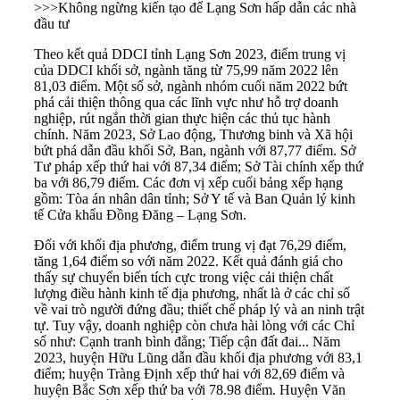
>>>
Không ngừng kiến tạo để Lạng Sơn hấp dẫn các nhà
đầu tư
Theo kết quả DDCI tỉnh Lạng Sơn 2023, điểm trung vị
của DDCI khối sở, ngành tăng từ 75,99 năm 2022 lên
81,03 điểm. Một số sở, ngành nhóm cuối năm 2022 bứt
phá cải thiện thông qua các lĩnh vực như hỗ trợ doanh
nghiệp, rút ngắn thời gian thực hiện các thủ tục hành
chính. Năm 2023, Sở Lao động, Thương binh và Xã hội
bứt phá dẫn đầu khối Sở, Ban, ngành với 87,77 điểm. Sở
Tư pháp xếp thứ hai với 87,34 điểm; Sở Tài chính xếp thứ
ba với 86,79 điểm. Các đơn vị xếp cuối bảng xếp hạng
gồm: Tòa án nhân dân tỉnh; Sở Y tế và Ban Quản lý kinh
tế Cửa khẩu Đồng Đăng – Lạng Sơn.
Đối với khối địa phương, điểm trung vị đạt 76,29 điểm,
tăng 1,64 điểm so với năm 2022. Kết quả đánh giá cho
thấy sự chuyển biến tích cực trong việc cải thiện chất
lượng điều hành kinh tế địa phương, nhất là ở các chỉ số
về vai trò người đứng đầu; thiết chế pháp lý và an ninh trật
tự. Tuy vậy, doanh nghiệp còn chưa hài lòng với các Chỉ
số như: Cạnh tranh bình đẳng; Tiếp cận đất đai... Năm
2023, huyện Hữu Lũng dẫn đầu khối địa phương với 83,1
điểm; huyện Tràng Định xếp thứ hai với 82,69 điểm và
huyện Bắc Sơn xếp thứ ba với 78.98 điểm. Huyện Văn