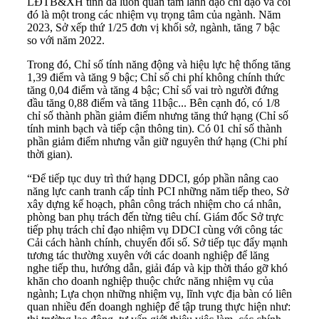
LĐTB&XH tỉnh đã luôn quan tâm lãnh đạo chỉ đạo và coi
đó là một trong các nhiệm vụ trọng tâm của ngành. Năm
2023, Sở xếp thứ 1/25 đơn vị khối sở, ngành, tăng 7 bậc
so với năm 2022.
Trong đó, Chỉ số tính năng động và hiệu lực hệ thống tăng
1,39 điểm và tăng 9 bậc; Chỉ số chi phí không chính thức
tăng 0,04 điểm và tăng 4 bậc; Chỉ số vai trò người đứng
đầu tăng 0,88 điểm và tăng 11bậc... Bên cạnh đó, có 1/8
chỉ số thành phần giảm điểm nhưng tăng thứ hạng (Chỉ số
tính minh bạch và tiếp cận thông tin). Có 01 chỉ số thành
phần giảm điểm nhưng vẫn giữ nguyên thứ hạng (Chi phí
thời gian).
“Để tiếp tục duy trì thứ hạng DDCI, góp phần nâng cao
năng lực canh tranh cấp tỉnh PCI những năm tiếp theo, Sở
xây dựng kế hoạch, phân công trách nhiệm cho cá nhân,
phòng ban phụ trách đến từng tiêu chí. Giám đốc Sở trực
tiếp phụ trách chỉ đạo nhiệm vụ DDCI cùng với công tác
Cải cách hành chính, chuyển đổi số. Sở tiếp tục đẩy mạnh
tương tác thường xuyên với các doanh nghiệp để lăng
nghe tiếp thu, hướng dẫn, giải đáp và kịp thời tháo gỡ khó
khăn cho doanh nghiệp thuộc chức năng nhiệm vụ của
ngành; Lựa chọn những nhiệm vụ, lĩnh vực địa bàn có liên
quan nhiều đến doangh nghiệp để tập trung thực hiện như: