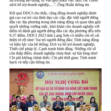
thị trường lao động, tư vấn giới thiệu việc làm, các chính
sách hỗ trợ doanh nghiệp,…”, Ông Huân thông tin.
Kết quả DDCI cho thấy, cộng đồng doanh nghiệp đánh
giá cao vai trò của lãnh đạo các cấp, đặc biệt người đứng
đầu các địa phương trong tỉnh năng động và quan tâm giải
quyết những vướng mắc, khó khăn cho doanh nghiệp với
điểm số đánh giá người đứng đầu các địa phương đều trên
9,37 điểm. DDCI 2023 tỉnh Lạng Sơn có nhiều chỉ số cải
thiện rõ rệt như: Vai trò người đứng đầu; Tính năng động
và hiệu lực của hệ thống; Dch vụ hỗ trợ doanh nghiệp;
Thiết chế pháp lý, Cạnh tranh bình đẳng. Những chỉ số
còn thấp điểm, doanh nghiệp chưa thực sự hài lòng như:
Chi phí không chính thức; Chi phí thời gian; Tính minh
bạch và tiếp cận thông tin.