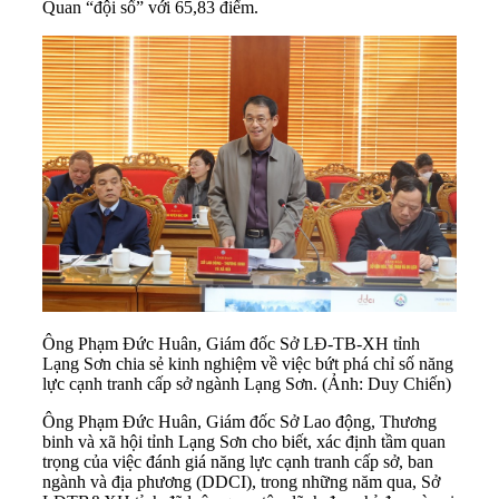
Quan “đội sổ” với 65,83 điểm.
Ông Phạm Đức Huân, Giám đốc Sở LĐ-TB-XH tỉnh
Lạng Sơn chia sẻ kinh nghiệm về việc bứt phá chỉ số năng
lực cạnh tranh cấp sở ngành Lạng Sơn. (Ảnh: Duy Chiến)
Ông Phạm Đức Huân, Giám đốc Sở Lao động, Thương
binh và xã hội tỉnh Lạng Sơn cho biết, xác định tầm quan
trọng của việc đánh giá năng lực cạnh tranh cấp sở, ban
ngành và địa phương (DDCI), trong những năm qua, Sở