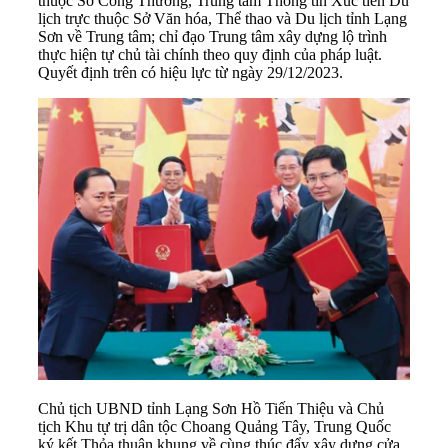
thuộc Sở Công Thương, Trung tâm Thông tin Xúc tiến Du
lịch trực thuộc Sở Văn hóa, Thể thao và Du lịch tỉnh Lạng
Sơn về Trung tâm; chỉ đạo Trung tâm xây dựng lộ trình
thực hiện tự chủ tài chính theo quy định của pháp luật.
Quyết định trên có hiệu lực từ ngày 29/12/2023.
Chủ tịch UBND tỉnh Lạng Sơn Hồ Tiến Thiệu và Chủ
tịch Khu tự trị dân tộc Choang Quảng Tây, Trung Quốc
ký kết Thỏa thuận khung về cùng thúc đẩy xây dựng cửa