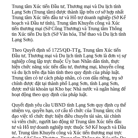
Trung tâm Xúc tiến Đầu tư, Thương mại và Du lịch tỉnh
Lạng Sơn (Trung tâm) được thành lập trên cơ sở hợp nhất
Trung tâm Xúc tiến đầu tư và Hỗ trợ doanh nghiệp (Sở Kế
hoạch và Đầu tư tỉnh), Trung tâm Khuyến công và Xúc
tiến thương mại (Sở Công Thương) và Trung tâm Thông
tin Xúc tiến Du lịch (Sở Văn hóa, Thể thao và Du lịch tỉnh
Lạng Sơn).
Theo Quyết định số 1725/QĐ-TTg, Trung tâm Xúc tiến
Đầu tư, Thương mại và Du lịch tỉnh Lạng Sơn là đơn vị sự
nghiệp công lập trực thuộc Ủy ban Nhân dân tỉnh, thực
hiện chức năng xúc tiến đầu tư, thương mại, khuyến công
và du lịch trên địa bàn tỉnh theo quy định của pháp luật.
Trung tâm có tư cách pháp nhân, có con dấu riêng, trụ sở
chính được đặt tại thành phố Lạng Sơn, tỉnh Lạng Sơn,
được mở tài khoản tại Kho bạc Nhà nước và ngân hàng để
hoạt động theo quy định của pháp luật.
Quyết định yêu cầu UBND tỉnh Lạng Sơn quy định cụ thể
nhiệm vụ, quyền hạn, cơ cấu tổ chức của Trung tâm; chỉ
đạo việc tổ chức thực hiện điều chuyển tài sản, tài chính
và viên chức, người lao động từ Trung tâm Xúc tiến đầu
tư và Hỗ trợ doanh nghiệp trực thuộc Sở Kế hoạch và Đầu
tư, Trung tâm Khuyến công và Xúc tiến thương mại trực