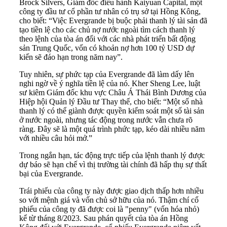
Brock Silvers, Giám đốc điều hành Kaiyuan Capital, một
công ty đầu tư cổ phần tư nhân có trụ sở tại Hồng Kông,
cho biết: “Việc Evergrande bị buộc phải thanh lý tài sản đã
tạo tiền lệ cho các chủ nợ nước ngoài tìm cách thanh lý
theo lệnh của tòa án đối với các nhà phát triển bất động
sản Trung Quốc, vốn có khoản nợ hơn 100 tỷ USD dự
kiến sẽ đáo hạn trong năm nay”.
Tuy nhiên, sự phức tạp của Evergrande đã làm dấy lên
nghi ngờ về ý nghĩa tiền lệ của nó. Kher Sheng Lee, luật
sư kiêm Giám đốc khu vực Châu Á Thái Bình Dương của
Hiệp hội Quản lý Đầu tư Thay thế, cho biết: “Một số nhà
thanh lý có thể giành được quyền kiểm soát một số tài sản
ở nước ngoài, nhưng tác động trong nước vẫn chưa rõ
ràng. Đây sẽ là một quá trình phức tạp, kéo dài nhiều năm
với nhiều câu hỏi mở.”
Trong ngắn hạn, tác động trực tiếp của lệnh thanh lý được
dự báo sẽ hạn chế vì thị trường tài chính đã hấp thụ sự thất
bại của Evergrande.
Trái phiếu của công ty này được giao dịch thấp hơn nhiều
so với mệnh giá và vốn chủ sở hữu của nó. Thậm chí cổ
phiếu của công ty đã được coi là "penny" (vốn hóa nhỏ)
kể từ tháng 8/2023. Sau phán quyết của tòa án Hồng