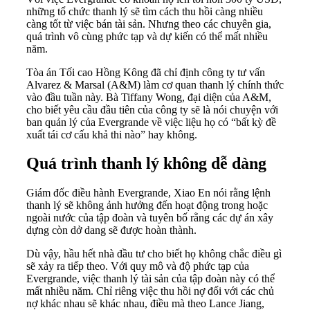
những tổ chức thanh lý sẽ tìm cách thu hồi càng nhiều
càng tốt từ việc bán tài sản. Nhưng theo các chuyên gia,
quá trình vô cùng phức tạp và dự kiến có thể mất nhiều
năm.
Tòa án Tối cao Hồng Kông đã chỉ định công ty tư vấn
Alvarez & Marsal (A&M) làm cơ quan thanh lý chính thức
vào đầu tuần này. Bà Tiffany Wong, đại diện của A&M,
cho biết yêu cầu đầu tiên của công ty sẽ là nói chuyện với
ban quản lý của Evergrande về việc liệu họ có “bất kỳ đề
xuất tái cơ cấu khả thi nào” hay không.
Quá trình thanh lý không dễ dàng
Giám đốc điều hành Evergrande, Xiao En nói rằng lệnh
thanh lý sẽ không ảnh hưởng đến hoạt động trong hoặc
ngoài nước của tập đoàn và tuyên bố rằng các dự án xây
dựng còn dở dang sẽ được hoàn thành.
Dù vậy, hầu hết nhà đầu tư cho biết họ không chắc điều gì
sẽ xảy ra tiếp theo. Với quy mô và độ phức tạp của
Evergrande, việc thanh lý tài sản của tập đoàn này có thể
mất nhiều năm. Chỉ riêng việc thu hồi nợ đối với các chủ
nợ khác nhau sẽ khác nhau, điều mà theo Lance Jiang,