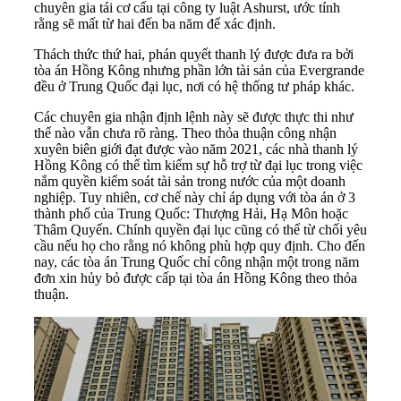
chuyên gia tái cơ cấu tại công ty luật Ashurst, ước tính
rằng sẽ mất từ hai đến ba năm để xác định.
Thách thức thứ hai, phán quyết thanh lý được đưa ra bởi
tòa án Hồng Kông nhưng phần lớn tài sản của Evergrande
đều ở Trung Quốc đại lục, nơi có hệ thống tư pháp khác.
Các chuyên gia nhận định lệnh này sẽ được thực thi như
thế nào vẫn chưa rõ ràng. Theo thỏa thuận công nhận
xuyên biên giới đạt được vào năm 2021, các nhà thanh lý
Hồng Kông có thể tìm kiếm sự hỗ trợ từ đại lục trong việc
nắm quyền kiểm soát tài sản trong nước của một doanh
nghiệp. Tuy nhiên, cơ chế này chỉ áp dụng với tòa án ở 3
thành phố của Trung Quốc: Thượng Hải, Hạ Môn hoặc
Thâm Quyến. Chính quyền đại lục cũng có thể từ chối yêu
cầu nếu họ cho rằng nó không phù hợp quy định. Cho đến
nay, các tòa án Trung Quốc chỉ công nhận một trong năm
đơn xin hủy bỏ được cấp tại tòa án Hồng Kông theo thỏa
thuận.