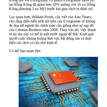
Kông đối với Evergrande, cổ phiếu Evergrande niêm yết
tại Hồng Kông đã giảm hơn 20% xuống còn 16 xu Hồng
Kông (khoảng 2 xu Mỹ) trước khi giao dịch bị đình chỉ.
Lạc quan hơn, William Pesek, cây viết của Asia Times,
cho rằng diễn biến mới nói trên của Evergrande sẽ không
đe dọa tới ngành tài chính toàn cầu giống như sự sụp đổ
của Lehman Brothers năm 2008. Thay vào đó, việc thanh
lý tài sản này có thể là một bước ngoặt để Bắc Kinh giải
quyết cuộc khủng hoảng lĩnh vực bất động sản và thực
hiện cải cách cơ cấu nền kinh tế.
Có thể bạn quan tâm