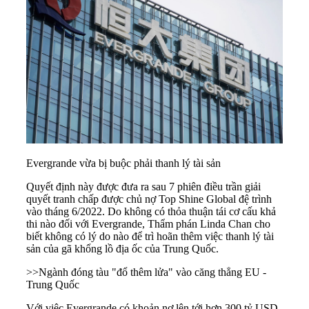
Evergrande vừa bị buộc phải thanh lý tài sản
Quyết định này được đưa ra sau 7 phiên điều trần giải
quyết tranh chấp được chủ nợ Top Shine Global đệ trình
vào tháng 6/2022. Do không có thỏa thuận tái cơ cấu khả
thi nào đối với Evergrande, Thẩm phán Linda Chan cho
biết không có lý do nào để trì hoãn thêm việc thanh lý tài
sản của gã khổng lồ địa ốc của
Trung Quốc
.
>>
Ngành đóng tàu "đổ thêm lửa" vào căng thẳng EU -
Trung Quốc
Với việc Evergrande có khoản nợ lên tới hơn 300 tỷ USD,