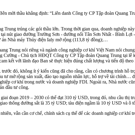
uộc Bên mời thầu khẳng định: “Liên danh Công ty CP Tập đoàn Quang 
g Trung trúng các gói thầu lớn. Trong thời gian qua, doanh nghiệp nà
ại nút giao đường Trường Sơn - đường nối Tân Sơn Nhất - Bình Lợi - v
 Dự án Nhà máy Thủy điện Ialy mở rộng (113,8 tỷ đồng);…
ang Trung nói riêng và ngành công nghiệp cơ khí Việt Nam nói chung 
ăng Cường - Chủ tịch HĐQT Công ty CP Tập đoàn Quang Trung tại lễ k
cam kết với lãnh đạo Ban sẽ thực hiện đúng chất lượng và tiến độ the
 trước đó, không ít ý kiến cũng đã cho rằng, cần có chương trình hỗ t
ầu tư mở rộng sản xuất, đào tạo nguồn nhân lực, hỗ trợ về tài chính… 
nghiệp cơ khí trong nước và doanh nghiệp FDI. Ngoài ra, Nhà nước cũ
án đầu tư công.
 giai đoạn 2019 – 2030 có thể đạt 310 tỷ USD, trong đó, nhu cầu thị t
; giao thông đường sắt là 35 tỷ USD; tàu điện ngầm là 10 tỷ USD và ô t
hiên, vẫn cần cơ chế, chính sách cụ thể để các doanh nghiệp cơ khí tr