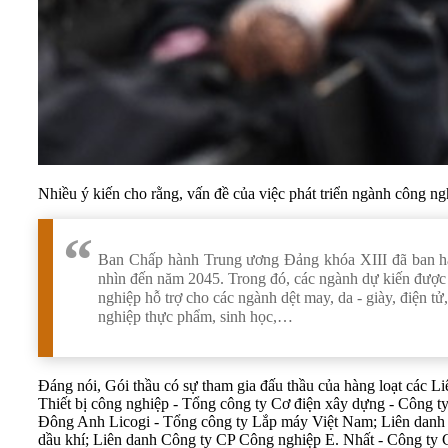
Nhiều ý kiến cho rằng, vấn đề của việc phát triển ngành công ngh
Ban Chấp hành Trung ương Đảng khóa XIII đã ban hà
nhìn đến năm 2045. Trong đó, các ngành dự kiến được 
nghiệp hỗ trợ cho các ngành dệt may, da - giày, điện tử
nghiệp thực phẩm, sinh học,…
Đáng nói, Gói thầu có sự tham gia đấu thầu của hàng loạt các 
Thiết bị công nghiệp - Tổng công ty Cơ điện xây dựng - Công 
Đông Anh Licogi - Tổng công ty Lắp máy Việt Nam; Liên dan
dầu khí; Liên danh Công ty CP Công nghiệp E. Nhất - Công t