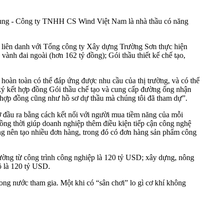
Trung - Công ty TNHH CS Wind Việt Nam là nhà thầu có năng
y liên danh với Tổng công ty Xây dựng Trường Sơn thực hiện
ành đai ngoài (hơn 162 tỷ đồng); Gói thầu thiết kế chế tạo,
hoàn toàn có thể đáp ứng được nhu cầu của thị trường, và có thể
ý kết hợp đồng Gói thầu chế tạo và cung cấp đường ống nhận
o hợp đồng cũng như hồ sơ dự thầu mà chúng tôi đã tham dự”.
rợ đầu ra bằng cách kết nối với người mua tiềm năng của mỗi
đồng thời giúp doanh nghiệp thêm điều kiện tiếp cận công nghệ
ng nên tạo nhiều đơn hàng, trong đó có đơn hàng sản phẩm công
rường từ công trình công nghiệp là 120 tỷ USD; xây dựng, nông
ô là 120 tỷ USD.
ong nước tham gia. Một khi có “sân chơi” lo gì cơ khí không