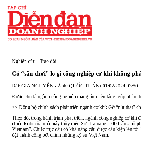
Nghiên cứu - Trao đổi
Có “sân chơi” lo gì công nghiệp cơ khí không phá
Bài: GIA NGUYỄN - Ảnh: QUỐC TUẤN
•
01/02/2024 03:50
Được cho là ngành công nghiệp mang tính nền tảng, góp phần thú
>> Đồng bộ chính sách phát triển ngành cơ khí: Gỡ “nút thắt” c
Theo đó, trong hành trình phát triển, ngành công nghiệp
cơ khí
đã
chiếc Roto của nhà máy
thủy điện
Sơn La nặng 1.000 tấn - bộ ph
Vietnam”. Chiếc trục cẩu có khả năng cẩu được cấu kiện lên tới
đặt thành công bởi chính những kỹ sư Việt Nam.