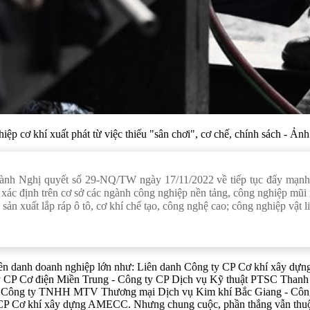
iệp cơ khí xuất phát từ việc thiếu "sân chơi", cơ chế, chính sách - Ản
nh Nghị quyết số 29-NQ/TW ngày 17/11/2022 về tiếp tục đẩy mạnh c
xác định trên cơ sở các ngành công nghiệp nền tảng, công nghiệp mũi
, sản xuất lắp ráp ô tô, cơ khí chế tạo, công nghệ cao; công nghiệp vật 
Liên danh doanh nghiệp lớn như: Liên danh Công ty CP Cơ khí xây dự
ty CP Cơ điện Miền Trung - Công ty CP Dịch vụ Kỹ thuật PTSC Thanh
h Công ty TNHH MTV Thương mại Dịch vụ Kim khí Bắc Giang - Công 
y CP Cơ khí xây dựng AMECC. Nhưng chung cuộc, phần thắng vẫn thu