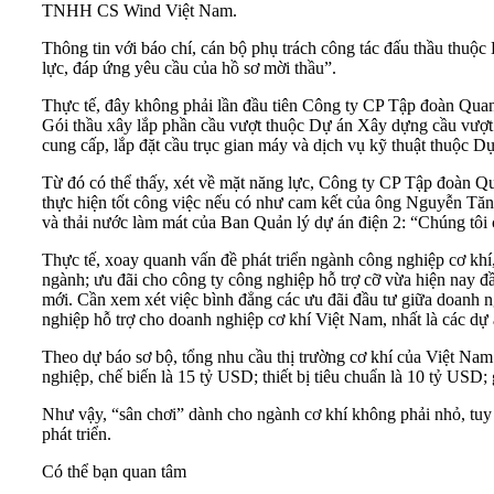
TNHH CS Wind Việt Nam.
Thông tin với báo chí, cán bộ phụ trách công tác đấu thầu th
lực, đáp ứng yêu cầu của hồ sơ mời thầu”.
Thực tế, đây không phải lần đầu tiên Công ty CP Tập đoàn Quan
Gói thầu xây lắp phần cầu vượt thuộc Dự án Xây dựng cầu vượt t
cung cấp, lắp đặt cầu trục gian máy và dịch vụ kỹ thuật thuộc
Từ đó có thể thấy, xét về mặt năng lực, Công ty CP Tập đoàn Qu
thực hiện tốt công việc nếu có như cam kết của ông Nguyễn T
và thải nước làm mát của Ban Quản lý dự án điện 2: “Chúng tôi 
Thực tế, xoay quanh vấn đề phát triển ngành công nghiệp cơ khí,
ngành; ưu đãi cho công ty công nghiệp hỗ trợ cỡ vừa hiện nay đ
mới. Cần xem xét việc bình đẳng các ưu đãi đầu tư giữa doanh 
nghiệp hỗ trợ cho doanh nghiệp cơ khí Việt Nam, nhất là các dự 
Theo dự báo sơ bộ, tổng nhu cầu thị trường cơ khí của Việt Nam
nghiệp, chế biến là 15 tỷ USD; thiết bị tiêu chuẩn là 10 tỷ USD
Như vậy, “sân chơi” dành cho ngành cơ khí không phải nhỏ, tuy n
phát triển.
Có thể bạn quan tâm