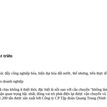
t triển
c đẩy công nghiệp hóa, hiện đại hóa đất nước, thế nhưng, trên thực t
ho doanh nghiệp
 chịu không ít thiệt thòi, đặc biệt là nỗi oan với câu chuyện “không làm 
ận quan trọng bậc nhất, đóng vai trò
phát điện
lại được vận chuyển và 
 1.200 tấn được sản xuất bởi Công ty CP Tập đoàn Quang Trung (Ninh B