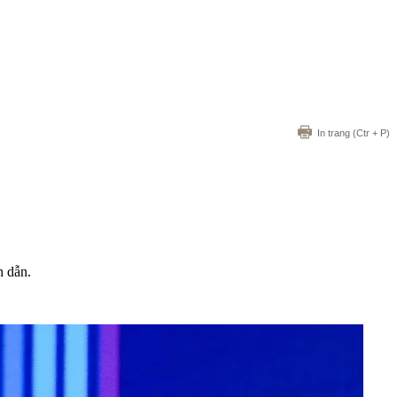
In trang
(Ctr + P)
n dẫn.