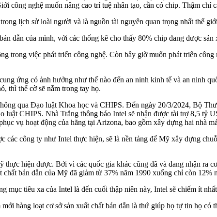
Giới công nghệ muốn nâng cao trí tuệ nhân tạo, cần có chip. Thậm chí 
ong lịch sử loài người và là nguồn tài nguyên quan trọng nhất thế giới
t bán dẫn của mình, với các thống kê cho thấy 80% chip đang được sản
g trong việc phát triển công nghệ. Còn bây giờ muốn phát triển công 
cung ứng có ảnh hưởng như thế nào đến an ninh kinh tế và an ninh qu
ó, thì thế cờ sẽ nằm trong tay họ.
 thông qua Đạo luật Khoa học và CHIPS. Đến ngày 20/3/2024, Bộ Thươ
Đạo luật CHIPS. Nhà Trắng thông báo Intel sẽ nhận được tài trợ 8,5 t
phục vụ hoạt động của hãng tại Arizona, bao gồm xây dựng hai nhà má
 các công ty như Intel thực hiện, sẽ là nền tảng để Mỹ xây dựng chuỗ
 thực hiện được. Bởi vì các quốc gia khác cũng đã và đang nhận ra cơ
xuất chất bán dẫn của Mỹ đã giảm từ 37% năm 1990 xuống chỉ còn 12% 
ục tiêu xa của Intel là đến cuối thập niên này, Intel sẽ chiếm ít nhấ
i hàng loạt cơ sở sản xuất chất bán dẫn là thứ giúp họ tự tin họ có t