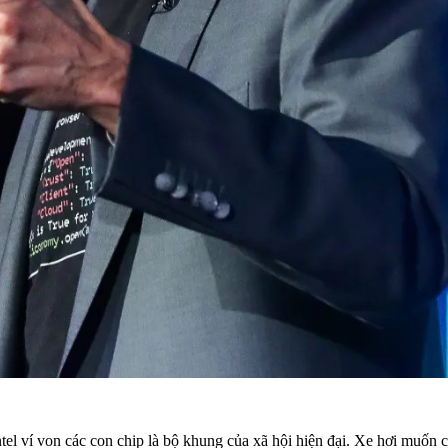
ntel ví von các con chip là bộ khung của xã hội hiện đại. Xe hơi muốn