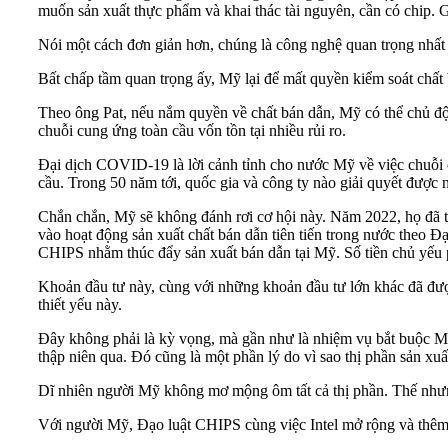
muốn sản xuất thực phẩm và khai thác tài nguyên, cần có chip. 
Nói một cách đơn giản hơn, chúng là công nghệ quan trọng nhất tr
Bất chấp tầm quan trọng ấy, Mỹ lại để mất quyền kiểm soát chấ
Theo ông Pat, nếu nắm quyền về chất bán dẫn, Mỹ có thể chủ độn
chuỗi cung ứng toàn cầu vốn tồn tại nhiều rủi ro.
Đại dịch COVID-19 là lời cảnh tỉnh cho nước Mỹ về việc chuỗi 
cầu. Trong 50 năm tới, quốc gia và công ty nào giải quyết được n
Chắn chắn, Mỹ sẽ không đánh rơi cơ hội này. Năm 2022, họ đã
vào hoạt động sản xuất chất bán dẫn tiên tiến trong nước theo 
CHIPS nhằm thúc đẩy sản xuất bán dẫn tại Mỹ. Số tiền chủ yếu 
Khoản đầu tư này, cùng với những khoản đầu tư lớn khác đã được
thiết yếu này.
Đây không phải là kỳ vọng, mà gần như là nhiệm vụ bắt buộc Mỹ
thập niên qua. Đó cũng là một phần lý do vì sao thị phần sản 
Dĩ nhiên người Mỹ không mơ mộng ôm tất cả thị phần. Thế nhưng m
Với người Mỹ, Đạo luật CHIPS cùng việc Intel mở rộng và thêm mớ