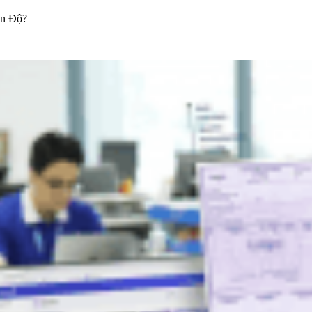
Ấn Độ?