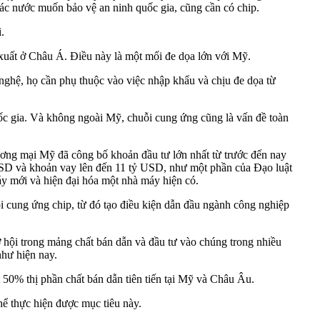
các nước muốn bảo vệ an ninh quốc gia, cũng cần có chip.
.
 xuất ở Châu Á. Điều này là một mối đe dọa lớn với Mỹ.
nghệ, họ cần phụ thuộc vào việc nhập khẩu và chịu đe dọa từ
ốc gia. Và không ngoài Mỹ, chuỗi cung ứng cũng là vấn đề toàn
ng mại Mỹ đã công bố khoản đầu tư lớn nhất từ trước đến nay
ỷ USD và khoản vay lên đến 11 tỷ USD, như một phần của Đạo luật
y mới và hiện đại hóa một nhà máy hiện có.
i cung ứng chip, từ đó tạo điều kiện dẫn đầu ngành công nghiệp
 hội trong mảng chất bán dẫn và đầu tư vào chúng trong nhiều
như hiện nay.
t 50% thị phần chất bán dẫn tiên tiến tại Mỹ và Châu Âu.
hể thực hiện được mục tiêu này.