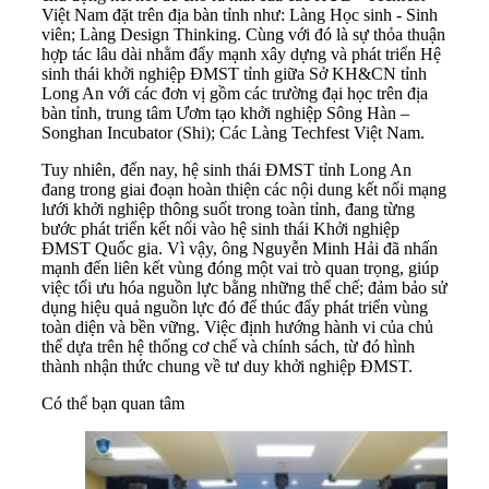
Việt Nam đặt trên địa bàn tỉnh như: Làng Học sinh - Sinh
viên; Làng Design Thinking. Cùng với đó là sự thỏa thuận
hợp tác lâu dài nhằm đẩy mạnh xây dựng và phát triển Hệ
sinh thái khởi nghiệp ĐMST tỉnh giữa Sở KH&CN tỉnh
Long An với các đơn vị gồm các trường đại học trên địa
bàn tỉnh, trung tâm Ươm tạo khởi nghiệp Sông Hàn –
Songhan Incubator (Shi); Các Làng Techfest Việt Nam.
Tuy nhiên, đến nay, hệ sinh thái ĐMST tỉnh Long An
đang trong giai đoạn hoàn thiện các nội dung kết nối mạng
lưới khởi nghiệp thông suốt trong toàn tỉnh, đang từng
bước phát triển kết nối vào hệ sinh thái Khởi nghiệp
ĐMST Quốc gia. Vì vậy, ông Nguyễn Minh Hải đã nhấn
mạnh đến liên kết vùng đóng một vai trò quan trọng, giúp
việc tối ưu hóa nguồn lực bằng những thể chế; đảm bảo sử
dụng hiệu quả nguồn lực đó để thúc đẩy phát triển vùng
toàn diện và bền vững. Việc định hướng hành vi của chủ
thể dựa trên hệ thống cơ chế và chính sách, từ đó hình
thành nhận thức chung về tư duy khởi nghiệp ĐMST.
Có thể bạn quan tâm