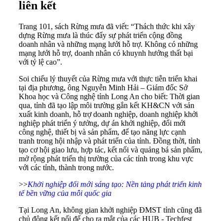
liên kết
Trang 101, sách Rừng mưa đã viết: “Thách thức khi xây
dựng Rừng mưa là thúc đẩy sự phát triển cộng đồng
doanh nhân và những mạng lưới hỗ trợ. Không có những
mạng lưới hỗ trợ, doanh nhân có khuynh hướng thất bại
với tỷ lệ cao”.
Soi chiếu lý thuyết của Rừng mưa với thực tiễn triển khai
tại địa phương, ông Nguyễn Minh Hải – Giám đốc Sở
Khoa học và Công nghệ tỉnh Long An cho biết: Thời gian
qua, tỉnh đã tạo lập môi trường gắn kết KH&CN với sản
xuất kinh doanh, hỗ trợ doanh nghiệp, doanh nghiệp khởi
nghiệp phát triển ý tưởng, dự án khởi nghiệp, đổi mới
công nghệ, thiết bị và sản phẩm, để tạo năng lực cạnh
tranh trong hội nhập và phát triển của tỉnh. Đồng thời, tỉnh
tạo cơ hội giao lưu, hợp tác, kết nối và quảng bá sản phẩm,
mở rộng phát triển thị trường của các tỉnh trong khu vực
với các tỉnh, thành trong nước.
>>
Khởi nghiệp đổi mới sáng tạo: Nền tảng phát triển kinh
tế bền vững của mỗi quốc gia
Tại Long An, không gian khởi nghiệp ĐMST tỉnh cũng đã
chủ động kết nối để cho ra mắt của các HUB - Techfest