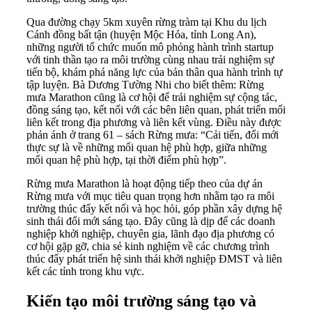
Qua đường chạy 5km xuyên rừng tràm tại Khu du lịch
Cánh đồng bất tận (huyện Mộc Hóa, tỉnh Long An),
những người tổ chức muốn mô phỏng hành trình startup
với tinh thần tạo ra môi trường cùng nhau trải nghiệm sự
tiến bộ, khám phá năng lực của bản thân qua hành trình tự
tập luyện. Bà Dương Tường Nhi cho biết thêm: Rừng
mưa Marathon cũng là cơ hội để trải nghiệm sự cộng tác,
đồng sáng tạo, kết nối với các bên liên quan, phát triển mối
liên kết trong địa phương và liên kết vùng. Điều này được
phản ánh ở trang 61 – sách Rừng mưa: “Cải tiến, đổi mới
thực sự là về những mối quan hệ phù hợp, giữa những
mối quan hệ phù hợp, tại thời điểm phù hợp”.
Rừng mưa Marathon là hoạt động tiếp theo của dự án
Rừng mưa với mục tiêu quan trọng hơn nhằm tạo ra môi
trường thúc đẩy kết nối và học hỏi, góp phần xây dựng hệ
sinh thái đổi mới sáng tạo. Đây cũng là dịp để các doanh
nghiệp khởi nghiệp, chuyên gia, lãnh đạo địa phương có
cơ hội gặp gỡ, chia sẻ kinh nghiệm về các chương trình
thúc đẩy phát triển hệ sinh thái khởi nghiệp ĐMST và liên
kết các tỉnh trong khu vực.
Kiến tạo môi trường sáng tạo và