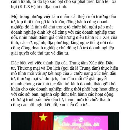
cạnh tranh, từ đó tạo sức bật cho sự phát triển kinh tế - xã
hội (KT-XH) trên địa bàn tỉnh.
Một trong những việc làm nhằm cải thiện môi trường đầu
tư, kịp thời tháo gỡ khó khăn, đồng hành cùng doanh
nghiệp đó là tỉnh đã chú trọng tổ chức hội nghị gặp mặt
doanh nghiệp định kỳ để cùng với các doanh nghiệp trao
đổi, nhìn nhận đánh giá chất lượng điều hành KT-XH của
tỉnh, các sở, ngành, địa phương; lắng nghe tiếng nói của
cộng đồng doanh nghiệp; chủ động hỗ trợ doanh nghiệp
giải quyết các thủ tục về đầu tư.
Đặc biệt với việc thành lập của Trung tâm Xúc tiến Đầu
tư, Thương mại và Du lịch (gọi tắt là Trung tâm) thực hiện
mô hình mới với sự kết hợp của 3 chức năng xúc tiến đầu
tư, thương mại và du lịch, làm đầu mối để giải quyết
nhanh chóng các thủ tục đầu tư, kinh doanh, tháo gỡ khó
khăn cho các doanh nghiệp; đồng thời phối hợp hoạt động
với các sở, ban, ngành cấp tỉnh; tiến hành các hoạt động
chương trình xúc tiến đầu tư, tham mưu tổ chức thành
công các hội nghị kết nối, xúc tiến đầu tư...