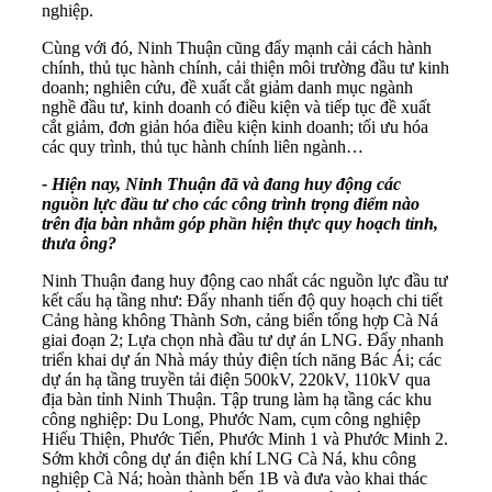
nghiệp.
Cùng với đó, Ninh Thuận cũng đẩy mạnh cải cách hành
chính, thủ tục hành chính, cải thiện môi trường đầu tư kinh
doanh; nghiên cứu, đề xuất cắt giảm danh mục ngành
nghề đầu tư, kinh doanh có điều kiện và tiếp tục đề xuất
cắt giảm, đơn giản hóa điều kiện kinh doanh; tối ưu hóa
các quy trình, thủ tục hành chính liên ngành…
- Hiện nay, Ninh Thuận đã và đang huy động các
nguồn lực đầu tư cho các công trình trọng điểm nào
trên địa bàn nhằm góp phần hiện thực quy hoạch tỉnh,
thưa ông?
Ninh Thuận đang huy động cao nhất các nguồn lực đầu tư
kết cấu hạ tầng như: Đẩy nhanh tiến độ quy hoạch chi tiết
Cảng hàng không Thành Sơn, cảng biển tổng hợp Cà Ná
giai đoạn 2; Lựa chọn nhà đầu tư dự án LNG. Đẩy nhanh
triển khai dự án Nhà máy thủy điện tích năng Bác Ái; các
dự án hạ tầng truyền tải điện 500kV, 220kV, 110kV qua
địa bàn tỉnh Ninh Thuận. Tập trung làm hạ tầng các khu
công nghiệp: Du Long, Phước Nam, cụm công nghiệp
Hiếu Thiện, Phước Tiến, Phước Minh 1 và Phước Minh 2.
Sớm khởi công dự án điện khí LNG Cà Ná, khu công
nghiệp Cà Ná; hoàn thành bến 1B và đưa vào khai thác