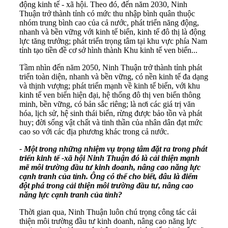
động kinh tế - xã hội. Theo đó, đến năm 2030, Ninh
Thuận trở thành tỉnh có mức thu nhập bình quân thuộc
nhóm trung bình cao của cả nước, phát triển năng động,
nhanh và bền vững với kinh tế biển, kinh tế đô thị là động
lực tăng trưởng; phát triển trọng tâm tại khu vực phía Nam
tỉnh tạo tiền đề cơ sở hình thành Khu kinh tế ven biển...
Tầm nhìn đến năm 2050, Ninh Thuận trở thành tỉnh phát
triển toàn diện, nhanh và bền vững, có nền kinh tế đa dạng
và thịnh vượng; phát triển mạnh về kinh tế biển, với khu
kinh tế ven biển hiện đại, hệ thống đô thị ven biển thông
minh, bền vững, có bản sắc riêng; là nơi các giá trị văn
hóa, lịch sử, hệ sinh thái biển, rừng được bảo tồn và phát
huy; đời sống vật chất và tinh thần của nhân dân đạt mức
cao so với các địa phương khác trong cả nước.
- Một trong những nhiệm vụ trọng tâm đặt ra trong phát
triển kinh tế -xã hội Ninh Thuận đó là cải thiện mạnh
mẽ môi trường đầu tư kinh doanh, nâng cao năng lực
cạnh tranh của tỉnh. Ông có thể cho biết, đâu là điểm
đột phá trong cải thiện môi trường đầu tư, nâng cao
năng lực cạnh tranh của tỉnh?
Thời gian qua, Ninh Thuận luôn chú trọng công tác cải
thiện môi trường đầu tư kinh doanh, nâng cao năng lực