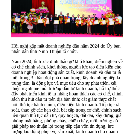
Hội nghị gặp mặt doanh nghiệp đầu năm 2024 do Ủy ban
nhân dân tỉnh Ninh Thuận tổ chức.
Năm 2024, tỉnh xác định tháo gỡ khó khăn, điểm nghẽn về
cơ chế chính sách, khơi thông nguồn lực tạo điều kiện cho
doanh nghiệp hoạt động sản xuất, kinh doanh và đầu tư là
một trong 3 khâu đột phá quan trọng; lấy doanh nghiệp là
trung tâm, là động lực và mục tiêu cho sự phát triển, cải
thiện mạnh mẽ môi trường đầu tư kinh doanh, hỗ trợ thúc
đẩy phát triển kinh tế tư nhân; hoàn thiện các cơ chế, chính
sách thu hút đầu tư trên địa bàn tỉnh; cắt giảm thực chất
hơn thủ tục hành chính, điều kiện kinh doanh. Tiếp tục rà
soát, tháo gỡ các hạn chế, bất cập trong cơ chế, chính sách
liên quan thủ tục đầu tư, quy hoạch, đất đai, xây dựng, giải
phóng mặt bằng, phòng cháy, chữa cháy, môi trường; có
giải pháp tạo thuận lợi trong tiếp cận vốn tín dụng, lực
lượng lao động phục vụ sản xuất, kinh doanh cho doanh