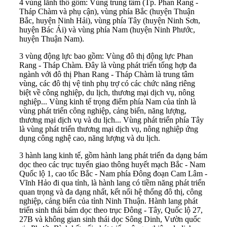
4 vùng lãnh thổ gồm: Vùng trung tâm (Tp. Phan Rang -
Tháp Chàm và phụ cận), vùng phía Bắc (huyện Thuận
Bắc, huyện Ninh Hải), vùng phía Tây (huyện Ninh Sơn,
huyện Bác Ái) và vùng phía Nam (huyện Ninh Phước,
huyện Thuận Nam).
3 vùng động lực bao gồm: Vùng đô thị động lực Phan
Rang - Tháp Chàm. Đây là vùng phát triển tổng hợp đa
ngành với đô thị Phan Rang - Tháp Chàm là trung tâm
vùng, các đô thị vệ tinh phụ trợ có các chức năng riêng
biệt về công nghiệp, du lịch, thương mại dịch vụ, nông
nghiệp... Vùng kinh tế trọng điểm phía Nam của tỉnh là
vùng phát triển công nghiệp, cảng biển, năng lượng,
thương mại dịch vụ và du lịch... Vùng phát triển phía Tây
là vùng phát triển thương mại dịch vụ, nông nghiệp ứng
dụng công nghệ cao, năng lượng và du lịch.
3 hành lang kinh tế, gồm hành lang phát triển đa dạng bám
dọc theo các trục tuyến giao thông huyết mạch Bắc - Nam
Quốc lộ 1, cao tốc Bắc - Nam phía Đông đoạn Cam Lâm -
Vĩnh Hảo đi qua tỉnh, là hành lang có tiềm năng phát triển
quan trọng và đa dạng nhất, kết nối hệ thống đô thị, công
nghiệp, cảng biển của tỉnh Ninh Thuận. Hành lang phát
triển sinh thái bám dọc theo trục Đông - Tây, Quốc lộ 27,
27B và không gian sinh thái dọc Sông Dinh, Vườn quốc