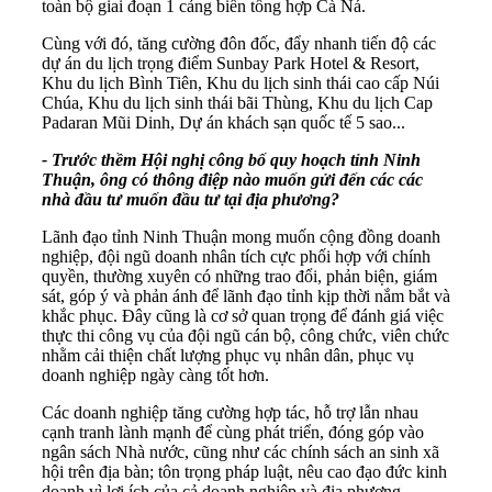
toàn bộ giai đoạn 1 cảng biển tổng hợp Cà Ná.
Cùng với đó, tăng cường đôn đốc, đẩy nhanh tiến độ các
dự án du lịch trọng điểm Sunbay Park Hotel & Resort,
Khu du lịch Bình Tiên, Khu du lịch sinh thái cao cấp Núi
Chúa, Khu du lịch sinh thái bãi Thùng, Khu du lịch Cap
Padaran Mũi Dinh, Dự án khách sạn quốc tế 5 sao...
- Trước thềm Hội nghị công bố quy hoạch tỉnh Ninh
Thuận, ông có thông điệp nào muốn gửi đến các các
nhà đầu tư muốn đầu tư tại địa phương?
Lãnh đạo tỉnh Ninh Thuận mong muốn cộng đồng doanh
nghiệp, đội ngũ doanh nhân tích cực phối hợp với chính
quyền, thường xuyên có những trao đổi, phản biện, giám
sát, góp ý và phản ánh để lãnh đạo tỉnh kịp thời nắm bắt và
khắc phục. Đây cũng là cơ sở quan trọng để đánh giá việc
thực thi công vụ của đội ngũ cán bộ, công chức, viên chức
nhằm cải thiện chất lượng phục vụ nhân dân, phục vụ
doanh nghiệp ngày càng tốt hơn.
Các doanh nghiệp tăng cường hợp tác, hỗ trợ lẫn nhau
cạnh tranh lành mạnh để cùng phát triển, đóng góp vào
ngân sách Nhà nước, cũng như các chính sách an sinh xã
hội trên địa bàn; tôn trọng pháp luật, nêu cao đạo đức kinh
doanh vì lợi ích của cả doanh nghiệp và địa phương.