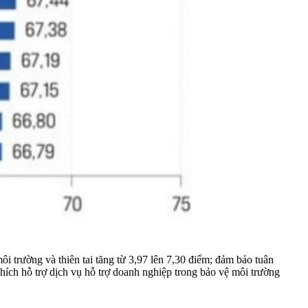
i trường và thiên tai tăng từ 3,97 lên 7,30 điểm; đảm bảo tuân
khích hỗ trợ dịch vụ hỗ trợ doanh nghiệp trong bảo vệ môi trường