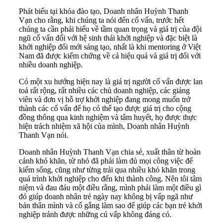
Phát biểu tại khóa đào tạo, Doanh nhân Huỳnh Thanh
Vạn cho rằng, khi chúng ta nói đến cố vấn, trước hết
chúng ta cần phải hiểu về tầm quan trọng và giá trị của đội
ngũ cố vấn đối với hệ sinh thái khởi nghiệp và đặc biệt là
khởi nghiệp đổi mới sáng tạo, nhất là khi mentoring ở Việt
Nam đã được kiểm chứng về cả hiệu quả và giá trị đối với
nhiều doanh nghiệp.
Có một xu hướng hiện nay là giá trị người cố vấn được lan
toả rất rộng, rất nhiều các chủ doanh nghiệp, các giảng
viên và đơn vị hỗ trợ khởi nghiệp đang mong muốn trở
thành các cố vấn để họ có thể tạo được giá trị cho cộng
đồng thông qua kinh nghiệm và tâm huyết, họ được thực
hiện trách nhiệm xã hội của mình, Doanh nhân Huỳnh
Thanh Vạn nói.
Doanh nhân Huỳnh Thanh Vạn chia sẻ, xuất thân từ hoàn
cảnh khó khăn, từ nhỏ đã phải làm đủ mọi công việc để
kiếm sống, cũng như từng trải qua nhiều khó khăn trong
quá trình khởi nghiệp cho đến khi thành công. Nên tôi tâm
niệm và đau đáu một điều rằng, mình phải làm một điều gì
đó giúp doanh nhân trẻ ngày nay không bị vấp ngã như
bản thân mình và cố gắng làm sao để giúp các bạn trẻ khởi
nghiệp tránh được những cú vấp không đáng có.