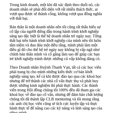
Trong kinh doanh, một khi đã xác định theo đuổi nó, các
doanh nhân sẽ phải đối diện với rất nhiều thách thức, ai
vượt qua được sẽ thành công, không vượt qua đồng nghĩa
với thất bại.
Bản thân là một doanh nhân nên tôi cũng rất thấu hiểu sự
cô lập của người đứng đầu trong hành trình khởi nghiệp
sáng tạo đặc biệt là thế hệ doanh nhân trẻ ngày nay. Từng
thất bại trên hành trình khởi nghiệp của mình nên tôi luôn
tâm niệm và đau đáu một điều rằng, mình phải làm một
điều gì đó cho thế hệ trẻ ngày nay không bị vấp ngã như
chính bản thân mình và cố gắng làm sao để giúp các bạn
trẻ khởi nghiệp tránh được những cú vấp không đáng có.
Theo Doanh nhân Huỳnh Thanh Vạn, tất cả các học viên
phải trang bị cho mình những kiến thức cơ bản khởi
nghiệp sáng tạo, kể cả khi được đào tạo qua các khoá học
nhưng để trở thành các nhà cố vấn thực thụ và phát huy
được những kinh nghiệm thì phải thực hành. Các thành
viên trong Hội đồng chúng tôi 100% đều đã tham gia các
khoá học về đào tạo cố vấn, nhưng để đảm bảo chất lượng
chúng tôi đã thành lập CLB mentoring và tôi mong rằng
các anh chị học viên cũng sẽ tích cực luyện tập và thực
hành thực tế để nâng cao các kỹ năng và tính sáng tạo của
riêng mình.