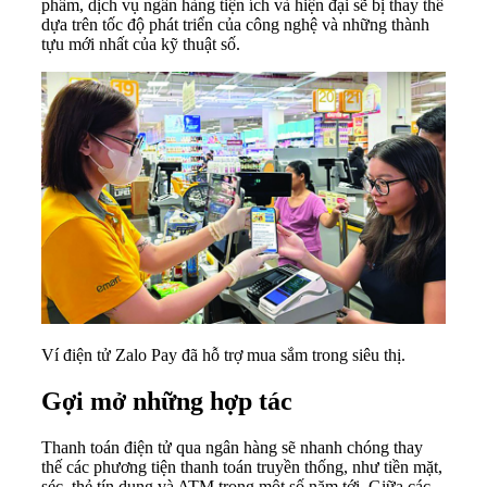
phẩm, dịch vụ ngân hàng tiện ích và hiện đại sẽ bị thay thế
dựa trên tốc độ phát triển của công nghệ và những thành
tựu mới nhất của kỹ thuật số.
Ví điện tử Zalo Pay đã hỗ trợ mua sắm trong siêu thị.
Gợi mở những hợp tác
Thanh toán điện tử qua ngân hàng sẽ nhanh chóng thay
thế các phương tiện thanh toán truyền thống, như tiền mặt,
séc, thẻ tín dụng và ATM trong một số năm tới. Giữa các