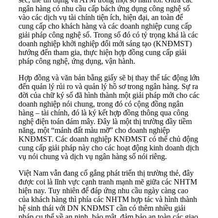
ngân hàng có nhu cầu cấp bách ứng dụng công nghệ số
vào các dịch vụ tài chính tiện ích, hiện đại, an toàn để
cung cấp cho khách hàng và các doanh nghiệp cung cấp
giải pháp công nghệ số. Trong số đó có tỷ trọng khá là các
doanh nghiệp khởi nghiệp đổi mới sáng tạo (KNĐMST)
hướng đến tham gia, thực hiện hợp đồng cung cấp giải
pháp công nghệ, ứng dụng, vận hành.
Hợp đồng và văn bản bằng giấy sẽ bị thay thế tác động lớn
đến quản lý rủi ro và quản lý hồ sơ trong ngân hàng. Sự ra
đời của chữ ký số đã hình thành một giải pháp mới cho các
doanh nghiệp nói chung, trong đó có cộng đồng ngân
hàng – tài chính, đó là ký kết hợp đồng thông qua công
nghệ điện toán đám mây. Đây là một thị trường đầy tiềm
năng, một “mảnh đất màu mỡ” cho doanh nghiệp
KNĐMST. Các doanh nghiệp KNĐMST có thể chủ động
cung cấp giải pháp này cho các hoạt động kinh doanh dịch
vụ nói chung và dịch vụ ngân hàng số nói riêng.
Việt Nam vẫn đang cố gắng phát triển thị trường thẻ, đây
được coi là lĩnh vực cạnh tranh mạnh mẽ giữa các NHTM
hiện nay. Tuy nhiên để đáp ứng nhu cầu ngày càng cao
của khách hàng thì phía các NHTM hợp tác và hình thành
hệ sinh thái với DN KNĐMST cần có thêm nhiều giải
pháp cụ thể về an ninh, bảo mật, đảm bảo an toàn các giao