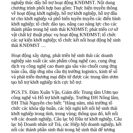
nghiệp thúc đẩy hỗ trợ hoạt động KNĐMST. Nội dung
chương trình phối hợp bao gồm: Thực hiện truyền thông
về hoạt động khởi nghiệp, hỗ trợ khởi nghiệp, hỗ trợ đầu
tư cho khởi nghiệp và phổ biến tuyên truyền các điển hình
khởi nghiệp; tổ chức đào tạo, nâng cao năng lực cho các
thành phần trong hệ sinh thái KNĐMST; phát triển cơ sở
vật chất kỹ thuật phục vụ hoạt động KNĐMST; tổ chức
các sự kiện khởi nghiệp; tổ chức kết nối hoạt động hệ sinh
thái KNĐMST …
Hoạt động xây dựng, phát triển hệ sinh thái các doanh
nghiệp sản xuất các sản phẩm công nghệ cao, cung ứng
dịch vụ công nghệ cao tham gia sâu vào chuỗi cung ứng
toàn cầu, đáp ứng nhu cầu thị trường logistics, kinh tế số
và phát triển thương mại điện tử được các trung tâm ươm
tạo hỗ trợ khởi nghiệp tích cực hỗ trợ.
PGS.TS. Đàm Xuân Vận, Giám đốc Trung tâm Ươm tạo
công nghệ và Hỗ trợ khởi nghiệp, Trường ĐH Nông lâm,
ĐH Thái Nguyên cho biết: "Hàng năm, nhà trường tổ
chức các khóa tập huấn, các hội nghị kết nối hệ sinh thái
khởi nghiệp trong tỉnh, trong vùng; thông qua đó, kết nối
với các doanh nghiệp, Câu lạc bộ Đầu tư khởi nghiệp, Câu
lạc bộ Doanh nhân xứ Trà, các Hiệp hội doanh nghiệp, kết
nối các thành phần sinh thái trong hệ sinh thái để tương