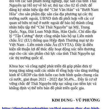
đối với các sản phẩm nông nghiệp, đặc sản của tỉnh Thái
Nguyên tại Hỗ trợ về hồ sơ, thủ tục cho 02 tổ chức để
đăng ký nhãn hiệu tập thể "Chè Văn Hán" và "Bưởi Nam
Hòa" cho sản phẩm đặc sản của địa phương tại các thị
trường nước ngoài, UBND tỉnh đã phối hợp với các cơ
quan sở hữu trí tuệ ở nước ngoài để bảo hộ thành công
nhãn hiệu tập thể “Chè Thái Nguyên” tại Mỹ, Trung
Quốc, Nga, Đài Loan Nhật Bản, Hàn Quốc. Chỉ dẫn địa
lý “Tân Cương” được công nhận bảo hộ tại Liên minh
châu ÂU (EU) thông qua Hiệp định Thương mại tự do
Việt Nam - Liên minh châu Âu (EVFTA). Đây là điều
kiện rất thuận lợi để thúc đẩy hoạt động xúc tiến thương
mại cho các sản phẩm chủ lực của tỉnh Thái Nguyên tại
các thị trường quốc tế.
Khoa học và công nghệ phát triển đã góp phần đưa tỷ
trọng tăng năng suất các nhân tố tổng hợp vào tăng trưởng
kinh tế GRDP của tỉnh luôn cao hơn bình quân chung của
cả nước, giai đoạn 2021 - 2022 đạt 50,4%... Đây là cơ sở
vững chắc để Thái Nguyên tiếp tục nâng cao tiềm lực và
khẳng định vị thế trên bản đồ phát triển quốc gia.
KIM DUNG - VŨ PHƯỜNG
https://diendandoanhnghiep.vn/thai-nguyen-thuc-day-hinh-