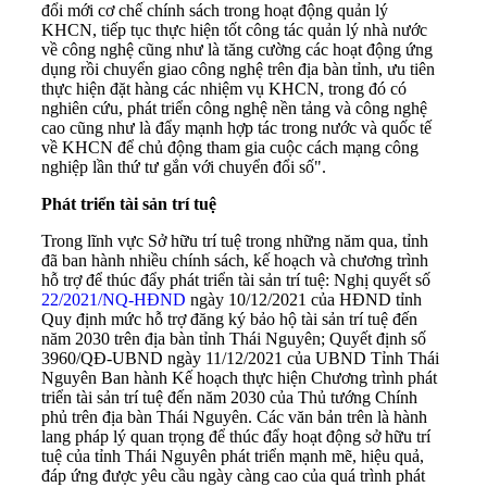
đổi mới cơ chế chính sách trong hoạt động quản lý
KHCN, tiếp tục thực hiện tốt công tác quản lý nhà nước
về công nghệ cũng như là tăng cường các hoạt động ứng
dụng rồi chuyển giao công nghệ trên địa bàn tỉnh, ưu tiên
thực hiện đặt hàng các nhiệm vụ KHCN, trong đó có
nghiên cứu, phát triển công nghệ nền tảng và công nghệ
cao cũng như là đẩy mạnh hợp tác trong nước và quốc tế
về KHCN để chủ động tham gia cuộc cách mạng công
nghiệp lần thứ tư gắn với chuyển đổi số".
Phát triển tài sản trí tuệ
Trong lĩnh vực Sở hữu trí tuệ trong những năm qua, tỉnh
đã ban hành nhiều chính sách, kế hoạch và chương trình
hỗ trợ để thúc đẩy phát triển tài sản trí tuệ: Nghị quyết số
22/2021/NQ-HĐND
ngày 10/12/2021 của HĐND tỉnh
Quy định mức hỗ trợ đăng ký bảo hộ tài sản trí tuệ đến
năm 2030 trên địa bàn tỉnh Thái Nguyên; Quyết định số
3960/QĐ-UBND ngày 11/12/2021 của UBND Tỉnh Thái
Nguyên Ban hành Kế hoạch thực hiện Chương trình phát
triển tài sản trí tuệ đến năm 2030 của Thủ tướng Chính
phủ trên địa bàn Thái Nguyên. Các văn bản trên là hành
lang pháp lý quan trọng để thúc đẩy hoạt động sở hữu trí
tuệ của tỉnh Thái Nguyên phát triển mạnh mẽ, hiệu quả,
đáp ứng được yêu cầu ngày càng cao của quá trình phát