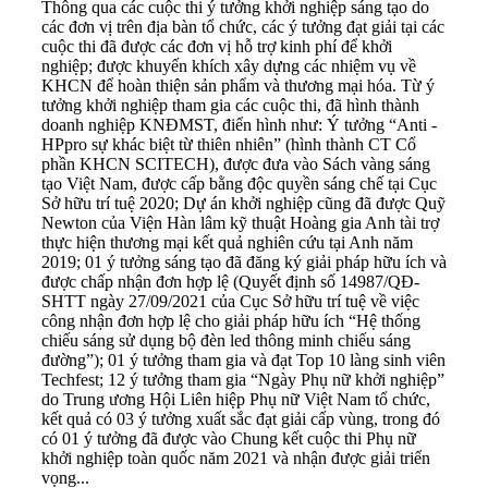
Thông qua các cuộc thi ý tưởng khởi nghiệp sáng tạo do
các đơn vị trên địa bàn tổ chức, các ý tưởng đạt giải tại các
cuộc thi đã được các đơn vị hỗ trợ kinh phí để khởi
nghiệp; được khuyến khích xây dựng các nhiệm vụ về
KHCN để hoàn thiện sản phẩm và thương mại hóa. Từ ý
tưởng khởi nghiệp tham gia các cuộc thi, đã hình thành
doanh nghiệp KNĐMST, điển hình như: Ý tưởng “Anti -
HPpro sự khác biệt từ thiên nhiên” (hình thành CT Cổ
phần KHCN SCITECH), được đưa vào Sách vàng sáng
tạo Việt Nam, được cấp bằng độc quyền sáng chế tại Cục
Sở hữu trí tuệ 2020; Dự án khởi nghiệp cũng đã được Quỹ
Newton của Viện Hàn lâm kỹ thuật Hoàng gia Anh tài trợ
thực hiện thương mại kết quả nghiên cứu tại Anh năm
2019; 01 ý tưởng sáng tạo đã đăng ký giải pháp hữu ích và
được chấp nhận đơn hợp lệ (Quyết định số 14987/QĐ-
SHTT ngày 27/09/2021 của Cục Sở hữu trí tuệ về việc
công nhận đơn hợp lệ cho giải pháp hữu ích “Hệ thống
chiếu sáng sử dụng bộ đèn led thông minh chiếu sáng
đường”); 01 ý tưởng tham gia và đạt Top 10 làng sinh viên
Techfest; 12 ý tưởng tham gia “Ngày Phụ nữ khởi nghiệp”
do Trung ương Hội Liên hiệp Phụ nữ Việt Nam tổ chức,
kết quả có 03 ý tưởng xuất sắc đạt giải cấp vùng, trong đó
có 01 ý tưởng đã được vào Chung kết cuộc thi Phụ nữ
khởi nghiệp toàn quốc năm 2021 và nhận được giải triển
vọng...