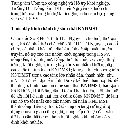
Trung tâm Ươm tạo công nghệ và Hỗ trợ khởi nghiệp,
Trường ĐH Nông lâm, ĐH Thái Nguyên đã luôn chú
trọng tới hoạt động hỗ trợ khởi nghiệp cho cán bộ, giảng
viên và HS,SV
Thúc đẩy hình thành hệ sinh thái
KNĐMST
Giám đốc Sở KHCN tỉnh Thái Nguyên, cho biết, thời gian
qua, Sở đã phối hợp chặt chẽ với ĐH Thái Nguyên, các tổ
chức, cá nhân khác trên địa bàn tỉnh để tập huấn, tuyên
truyền, hỗ trợ cho các nhóm khởi nghiệp trong HSSV,
nông dân, Hội phụ nữ. Đồng thời, tổ chức các cuộc thi ý
tưởng khởi nghiệp; trưng bầy các sản phẩm khởi nghiệp;
các cuộc thi tìm kiếm KNĐMST; khuyến khích phong trào
KNĐMST trong các tầng lớp nhân dân, thanh niên, phụ
nữ, HSSV trên địa bàn tỉnh. Đã ký kết biên bản hợp tác để
thành lập, hình thành nên hệ sinh thái KNĐMST, bao gồm
Sở KHCN, Hội Nông dân, Đoàn Thanh niên, Hội phụ nữ
để kết nối hệ sinh thái trong cộng đồng KNĐMST; để làm
sao hỗ trợ tốt nhất cho các nhóm, cá nhân KNĐMST
thành công. Bên cạnh đó, Sở cũng đã tăng cường ứng
dụng chuyển giao công nghệ, cung cấp dữ liệu đầu vào,
dữ liệu cần thiết cho nhóm khởi nghiệp khi nhóm có ý
định khởi nghiệp.