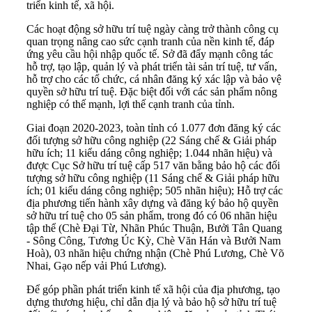
triển kinh tế, xã hội.
Các hoạt động sở hữu trí tuệ ngày càng trở thành công cụ
quan trọng nâng cao sức cạnh tranh của nền kinh tế, đáp
ứng yêu cầu hội nhập quốc tế. Sở đã đẩy mạnh công tác
hỗ trợ, tạo lập, quản lý và phát triển tài sản trí tuệ, tư vấn,
hỗ trợ cho các tổ chức, cá nhân đăng ký xác lập và bảo vệ
quyền sở hữu trí tuệ. Đặc biệt đối với các sản phẩm nông
nghiệp có thế mạnh, lợi thế cạnh tranh của tỉnh.
Giai đoạn 2020-2023, toàn tỉnh có 1.077 đơn đăng ký các
đối tượng sở hữu công nghiệp (22 Sáng chế & Giải pháp
hữu ích; 11 kiểu dáng công nghiệp; 1.044 nhãn hiệu) và
được Cục Sở hữu trí tuệ cấp 517 văn bằng bảo hộ các đối
tượng sở hữu công nghiệp (11 Sáng chế & Giải pháp hữu
ích; 01 kiểu dáng công nghiệp; 505 nhãn hiệu); Hỗ trợ các
địa phương tiến hành xây dựng và đăng ký bảo hộ quyền
sở hữu trí tuệ cho 05 sản phẩm, trong đó có 06 nhãn hiệu
tập thể (Chè Đại Từ, Nhãn Phúc Thuận, Bưởi Tân Quang
- Sông Công, Tương Úc Kỳ, Chè Văn Hán và Bưởi Nam
Hoà), 03 nhãn hiệu chứng nhận (Chè Phú Lương, Chè Võ
Nhai, Gạo nếp vải Phú Lương).
Để góp phần phát triển kinh tế xã hội của địa phương, tạo
dựng thương hiệu, chỉ dẫn địa lý và bảo hộ sở hữu trí tuệ