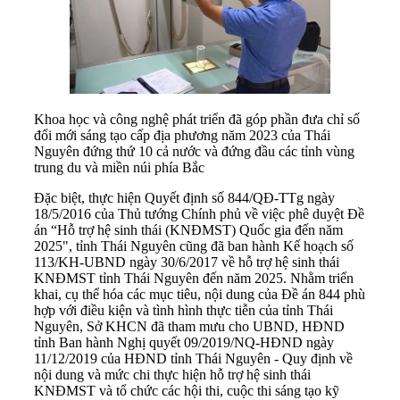
Khoa học và công nghệ phát triển đã góp phần đưa chỉ số
đổi mới sáng tạo cấp địa phương năm 2023 của Thái
Nguyên đứng thứ 10 cả nước và đứng đầu các tỉnh vùng
trung du và miền núi phía Bắc
Đặc biệt, thực hiện Quyết định số 844/QĐ-TTg ngày
18/5/2016 của Thủ tướng Chính phủ về việc phê duyệt Đề
án “Hỗ trợ hệ sinh thái (KNĐMST) Quốc gia đến năm
2025", tỉnh Thái Nguyên cũng đã ban hành Kế hoạch số
113/KH-UBND ngày 30/6/2017 về hỗ trợ hệ sinh thái
KNĐMST tỉnh Thái Nguyên đến năm 2025. Nhằm triển
khai, cụ thể hóa các mục tiêu, nội dung của Đề án 844 phù
hợp với điều kiện và tình hình thực tiễn của tỉnh Thái
Nguyên, Sở KHCN đã tham mưu cho UBND, HĐND
tỉnh Ban hành Nghị quyết 09/2019/NQ-HĐND ngày
11/12/2019 của HĐND tỉnh Thái Nguyên - Quy định về
nội dung và mức chi thực hiện hỗ trợ hệ sinh thái
KNĐMST và tổ chức các hội thi, cuộc thi sáng tạo kỹ