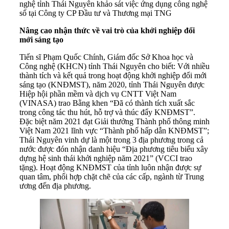
nghệ tỉnh Thái Nguyên khảo sát việc ứng dụng công nghệ
số tại Công ty CP Đầu tư và Thương mại TNG
Nâng cao nhận thức về vai trò của
khởi nghiệp đổi
mới sáng tạo
Tiến sĩ Phạm Quốc Chính, Giám đốc Sở Khoa học và
Công nghệ (KHCN) tỉnh Thái Nguyên cho biết: Với nhiều
thành tích và kết quả trong hoạt động khởi nghiệp đổi mới
sáng tạo (KNĐMST), năm 2020, tỉnh Thái Nguyên được
Hiệp hội phần mềm và dịch vụ CNTT Việt Nam
(VINASA) trao Bằng khen “Đã có thành tích xuất sắc
trong công tác thu hút, hỗ trợ và thúc đẩy KNĐMST”.
Đặc biệt năm 2021 đạt Giải thưởng Thành phố thông minh
Việt Nam 2021 lĩnh vực “Thành phố hấp dẫn KNĐMST”;
Thái Nguyên vinh dự là một trong 3 địa phương trong cả
nước được đón nhận danh hiệu “Địa phương tiêu biểu xây
dựng hệ sinh thái khởi nghiệp năm 2021” (VCCI trao
tặng). Hoạt động KNĐMST của tỉnh luôn nhận được sự
quan tâm, phối hợp chặt chẽ của các cấp, ngành từ Trung
ương đến địa phương.