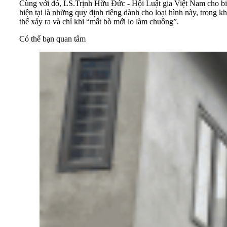
Cùng với đó, LS.Trịnh Hữu Đức - Hội Luật gia Việt Nam cho biế
hiện tại là những quy định riêng dành cho loại hình này, trong 
thể xảy ra và chỉ khi “mất bò mới lo làm chuồng”.
Có thể bạn quan tâm