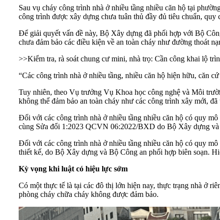
Sau vụ cháy công trình nhà ở nhiều tầng nhiều căn hộ tại phường
công trình được xây dựng chưa tuân thủ đầy đủ tiêu chuẩn, quy 
Để giải quyết vấn đề này, Bộ Xây dựng đã phối hợp với Bộ Công
chưa đảm bảo các điều kiện về an toàn cháy như đường thoát nạn
>>
Kiểm tra, rà soát chung cư mini, nhà trọ: Cần công khai lộ tr
“Các công trình nhà ở nhiều tầng, nhiều căn hộ hiện hữu, căn cứ 
Tuy nhiên, theo Vụ trưởng Vụ Khoa học công nghệ và Môi trường,
không thể đảm bảo an toàn cháy như các công trình xây mới, đã t
Đối với các công trình nhà ở nhiều tầng nhiều căn hộ có quy m
cùng Sửa đổi 1:2023 QCVN 06:2022/BXD do Bộ Xây dựng và B
Đối với các công trình nhà ở nhiều tầng nhiều căn hộ có quy m
thiết kế, do Bộ Xây dựng và Bộ Công an phối hợp biên soạn. 
Kỳ vọng khi luật có hiệu lực sớm
Có một thực tế là tại các đô thị lớn hiện nay, thực trạng nhà ở 
phòng cháy chữa cháy không được đảm bảo.