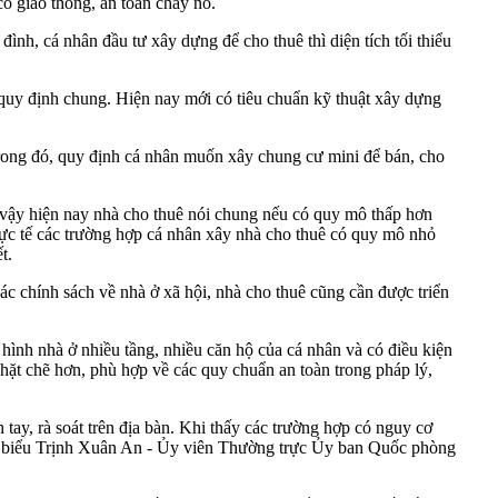
ó giao thông, an toàn cháy nổ.
 đình, cá nhân đầu tư xây dựng để cho thuê thì diện tích tối thiểu
 quy định chung. Hiện nay mới có tiêu chuẩn kỹ thuật xây dựng
Trong đó, quy định cá nhân muốn xây chung cư mini để bán, cho
 vậy hiện nay nhà cho thuê nói chung nếu có quy mô thấp hơn
thực tế các trường hợp cá nhân xây nhà cho thuê có quy mô nhỏ
t.
c chính sách về nhà ở xã hội, nhà cho thuê cũng cần được triển
hình nhà ở nhiều tầng, nhiều căn hộ của cá nhân và có điều kiện
hặt chẽ hơn, phù hợp về các quy chuẩn an toàn trong pháp lý,
tay, rà soát trên địa bàn. Khi thấy các trường hợp có nguy cơ
 đại biểu Trịnh Xuân An - Ủy viên Thường trực Ủy ban Quốc phòng