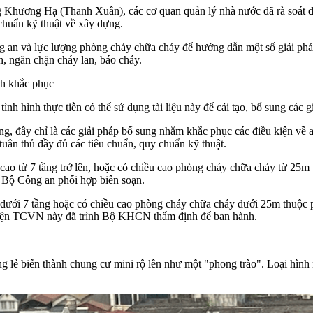
 Khương Hạ (Thanh Xuân), các cơ quan quản lý nhà nước đã rà soát đối
chuẩn kỹ thuật về xây dựng.
 an và lực lượng phòng cháy chữa cháy để hướng dẫn một số giải pháp
, ngăn chặn cháy lan, báo cháy.
ình khắc phục
tình hình thực tiễn có thể sử dụng tài liệu này để cải tạo, bổ sung các
 đây chỉ là các giải pháp bổ sung nhằm khắc phục các điều kiện về a
uân thủ đầy đủ các tiêu chuẩn, quy chuẩn kỹ thuật.
ô cao từ 7 tầng trở lên, hoặc có chiều cao phòng cháy chữa cháy từ 2
ộ Công an phối hợp biên soạn.
ô dưới 7 tầng hoặc có chiều cao phòng cháy chữa cháy dưới 25m thuộc
Hiện TCVN này đã trình Bộ KHCN thẩm định để ban hành.
riêng lẻ biến thành chung cư mini rộ lên như một "phong trào". Loại hì