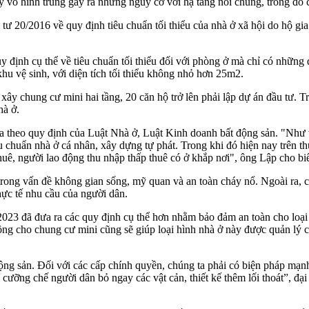
vô hình trung gây ra những nguy cơ với hạ tầng nói chung, trong đó c
ư 20/2016 về quy định tiêu chuẩn tối thiểu của
nhà ở xã hội
do hộ gia
y định cụ thể về tiêu chuẩn tối thiểu đối với phòng ở mà chỉ có những
hu vệ sinh, với diện tích tối thiểu không nhỏ hơn 25m2.
ây chung cư mini hai tầng, 20 căn hộ trở lên phải lập dự án đầu tư. 
hà ở.
ua theo quy định của Luật Nhà ở, Luật Kinh doanh bất động sản. "Như
êu chuẩn nhà ở cá nhân, xây dựng tự phát. Trong khi đó hiện nay trên 
huê, người lao động thu nhập thấp thuê có ở khắp nơi", ông Lập cho biế
ng vấn đề không gian sống, mỹ quan và an toàn cháy nổ. Ngoài ra, cá
hực tế nhu cầu của người dân.
023 đã đưa ra các quy định cụ thể hơn nhằm bảo đảm an toàn cho loại 
ồng cho chung cư mini cũng sẽ giúp loại hình nhà ở này được quản lý c
ng sản. Đối với các cấp chính quyền, chúng ta phải có biện pháp mạnh 
í cưỡng chế người dân bỏ ngay các vật cản, thiết kế thêm lối thoát”,