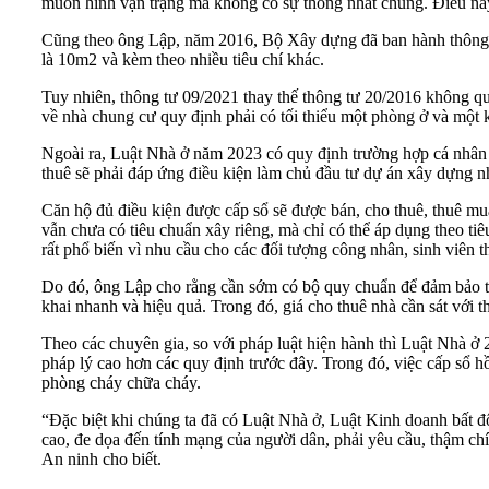
muôn hình vạn trạng mà không có sự thống nhất chung. Điều này 
Cũng theo ông Lập, năm 2016, Bộ Xây dựng đã ban hành thông t
là 10m2 và kèm theo nhiều tiêu chí khác.
Tuy nhiên, thông tư 09/2021 thay thế thông tư 20/2016 không qu
về nhà chung cư quy định phải có tối thiểu một phòng ở và một k
Ngoài ra, Luật Nhà ở năm 2023 có quy định trường hợp cá nhân x
thuê sẽ phải đáp ứng điều kiện làm chủ đầu tư dự án xây dựng n
Căn hộ đủ điều kiện được cấp sổ sẽ được bán, cho thuê, thuê m
vẫn chưa có tiêu chuẩn xây riêng, mà chỉ có thể áp dụng theo ti
rất phổ biến vì nhu cầu cho các đối tượng công nhân, sinh viên t
Do đó, ông Lập cho rằng cần sớm có bộ quy chuẩn để đảm bảo tro
khai nhanh và hiệu quả. Trong đó, giá cho thuê nhà cần sát với t
Theo các chuyên gia, so với pháp luật hiện hành thì
Luật Nhà ở
2
pháp lý cao hơn các quy định trước đây. Trong đó, việc cấp sổ h
phòng cháy chữa cháy.
“Đặc biệt khi chúng ta đã có Luật Nhà ở, Luật Kinh doanh bất độ
cao, đe dọa đến tính mạng của người dân, phải yêu cầu, thậm ch
An ninh cho biết.