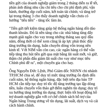
tiền gửi của doanh nghiệp giảm trong 2 tháng diễn ra lễ tết,
phản ánh đúng nhu cầu chi tiêu cho chi phí định phí, vận
hành, thưởng dịp cuối năm, kết toán tài chính; và tăng trở
lại trong tháng 3 cho thấy doanh nghiệp vẫn chưa có
hướng "tiêu tiền" - tăng tốc làm ăn.
"Tiền gửi tiết kiệm tăng giúp hệ thống ngân hàng dồi dào
thanh khoản. Đó là nền tảng cho các nhà băng tăng đẩy
mạnh giải ngân cho vay trong những tháng sau quý đầu
năm, đồng thời có thể xem cũng là áp lực phải thúc đẩy
tăng trưởng tín dụng, luân chuyển dòng vốn trong nền
kinh tế. Với NIM vẫn còn cao, các ngân hàng có thể vẫn
tiếp tăng thu hút tiền gửi qua mặt bằng lãi suất mới, và giữ,
thậm chí phấn đấu giảm lãi suất cho vay như mục tiêu
Chính phủ đề ra", một chuyên gia cho hay.
Ông Nguyễn Đức Lệnh, Phó Giám đốc NHNN chi nhánh
TP.HCM chia sẻ, để duy trì mức tăng trưởng ổn định đến
cuối năm, hệ thống ngân hàng, đặc biệt trên địa bàn TP
HCM cần tiếp tục duy trì tốc độ tăng trưởng tạo lập dòng
tiền, luân chuyển vốn tháo gỡ điểm nghẽn tín dụng; duy trì
xu hướng tăng trưởng tín dụng; thực hiện tốt hoạt động hỗ
trợ doanh nghiệp gắn với cơ chế chính sách hỗ trợ của
Ngân hàng Trung ương về tín dụng, lãi suất, dịch vụ và cải
cách hành chính.