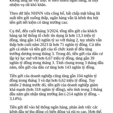
không tăng lãi vay thực tế theo nhiều ngân hàng, là một
nhiệm vụ rất khó khăn.
Theo dữ liệu NHNN vừa công bố, bất chấp mặt bằng lãi
suất tiền gửi xuống thấp, ngân hàng vẫn là kênh thu hút
tiền gửi tiết kiệm có tăng trưởng cao.
Cụ thể, đến cuối tháng 3/2024, tổng tiền gửi của khách
hàng tại hệ thống tổ chức tín dụng là hơn 13,3 triệu tỷ
đồng, tăng gần 143 nghìn tỷ so với tháng 2, tuy nhiên vẫn
thấp hơn cuối năm 2023 là hơn 71 nghìn tỷ đồng. Cả tiền
gửi cá nhân và tiền gửi của tổ chức kinh tế đều tăng
trưởng dương trong tháng 3. Trong đó, tiền gửi của dân cư
lập kỷ lục mớ với hơn 6,67 triệu tỷ đồng, tăng gần 39
nghìn tỷ đồng trong tháng 3. Tính chung trong 3 tháng đầu
năm, tiền gửi của dân cư tăng hơn 143 nghìn tỷ đồng.
Tiền gửi của doanh nghiệp cũng tăng gần 104 nghìn tỷ
đồng trong tháng 3 và đạt hơn 6,62 triệu tỷ đồng. Tuy
nhiên 2 tháng trước đó, tiền gửi của doanh nghiệp giảm
khá mạnh (hơn 318 nghìn tỷ đồng), nên tính trong 3 tháng
đầu năm ghi nhận tăng trưởng âm (-214 nghìn tỷ đồng, -
3,14%).
Tiền gửi đổ vào hệ thống ngân hàng, phản ánh việc các
kênh đầu tư thụ động có biến động và rủi ro cao. Hơn thế,