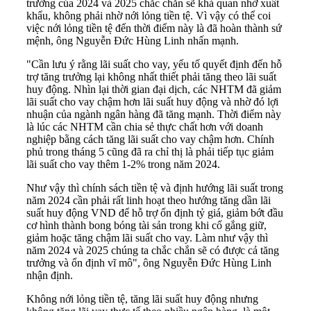
trưởng của 2024 và 2025 chắc chắn sẽ khả quan nhờ xuất
khẩu, không phải nhờ nới lỏng tiền tệ. Vì vậy có thể coi
việc nới lỏng tiền tệ đến thời điểm này là đã hoàn thành sứ
mệnh, ông Nguyễn Đức Hùng Linh nhấn mạnh.
"Cần lưu ý rằng lãi suất cho vay, yếu tố quyết định đến hỗ
trợ tăng trưởng lại không nhất thiết phải tăng theo lãi suất
huy động. Nhìn lại thời gian đại dịch, các NHTM đã giảm
lãi suất cho vay chậm hơn lãi suất huy động và nhờ đó lợi
nhuận của ngành ngân hàng đã tăng mạnh. Thời điểm này
là lúc các NHTM cần chia sẻ thực chất hơn với doanh
nghiệp bằng cách tăng lãi suất cho vay chậm hơn. Chính
phủ trong tháng 5 cũng đã ra chỉ thị là phải tiếp tục giảm
lãi suất cho vay thêm 1-2% trong năm 2024.
Như vậy thì chính sách tiền tệ và định hướng lãi suất trong
năm 2024 cần phải rất linh hoạt theo hướng tăng dần lãi
suất huy động VND để hỗ trợ ổn định tỷ giá, giảm bớt đầu
cơ hình thành bong bóng tài sản trong khi cố gắng giữ,
giảm hoặc tăng chậm lãi suất cho vay. Làm như vậy thì
năm 2024 và 2025 chúng ta chắc chắn sẽ có được cả tăng
trưởng và ổn định vĩ mô", ông Nguyễn Đức Hùng Linh
nhận định.
Không nới lỏng tiền tệ, tăng lãi suất huy động nhưng