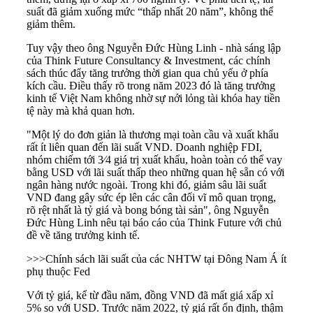
suất đã giảm xuống mức “thấp nhất 20 năm”, không thể
giảm thêm.
Tuy vậy theo ông Nguyễn Đức Hùng Linh - nhà sáng lập
của Think Future Consultancy & Investment, các chính
sách thúc đẩy tăng trưởng thời gian qua chủ yếu ở phía
kích cầu. Điều thấy rõ trong năm 2023 đó là tăng trưởng
kinh tế Việt Nam không nhờ sự nới lỏng tài khóa hay tiền
tệ này mà khả quan hơn.
"Một lý do đơn giản là thương mại toàn cầu và xuất khẩu
rất ít liên quan đến lãi suất VND. Doanh nghiệp FDI,
nhóm chiếm tới 3⁄4 giá trị xuất khẩu, hoàn toàn có thể vay
bằng USD với lãi suất thấp theo những quan hệ sẵn có với
ngân hàng nước ngoài. Trong khi đó, giảm sâu lãi suất
VND đang gây sức ép lên các cân đối vĩ mô quan trọng,
rõ rệt nhất là tỷ giá và bong bóng tài sản", ông Nguyễn
Đức Hùng Linh nêu tại báo cáo của Think Future với chủ
đề về tăng trưởng kinh tế.
>>>
Chính sách lãi suất của các NHTW tại Đông Nam Á ít
phụ thuộc Fed
Với tỷ giá, kể từ đầu năm, đồng VND đã mất giá xấp xỉ
5% so với USD. Trước năm 2022, tỷ giá rất ổn định, thậm