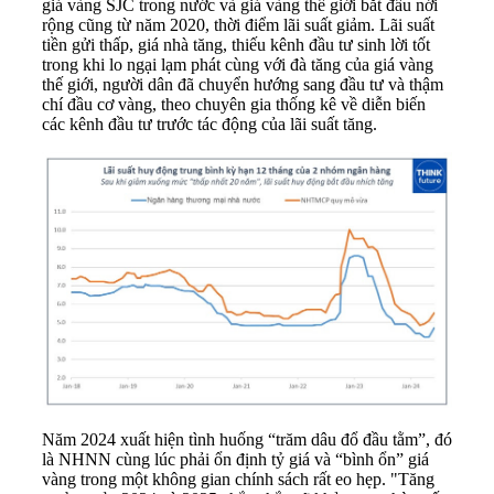
giá vàng SJC trong nước và giá vàng thế giới bắt đầu nới
rộng cũng từ năm 2020, thời điểm lãi suất giảm. Lãi suất
tiền gửi thấp, giá nhà tăng, thiếu kênh đầu tư sinh lời tốt
trong khi lo ngại lạm phát cùng với đà tăng của giá vàng
thế giới, người dân đã chuyển hướng sang đầu tư và thậm
chí đầu cơ vàng, theo chuyên gia thống kê về diễn biến
các kênh đầu tư trước tác động của lãi suất tăng.
Năm 2024 xuất hiện tình huống “trăm dâu đổ đầu tằm”, đó
là NHNN cùng lúc phải ổn định tỷ giá và “bình ổn” giá
vàng trong một không gian chính sách rất eo hẹp. "Tăng