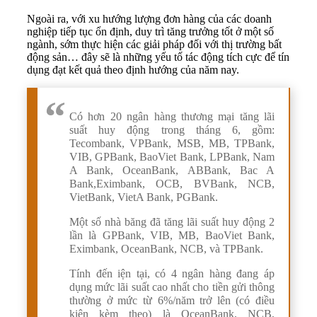
Ngoài ra, với xu hướng lượng đơn hàng của các doanh
nghiệp tiếp tục ổn định, duy trì tăng trưởng tốt ở một số
ngành, sớm thực hiện các giải pháp đối với thị trường bất
động sản… đây sẽ là những yếu tố tác động tích cực để tín
dụng đạt kết quả theo định hướng của năm nay.
Có hơn 20 ngân hàng thương mại tăng lãi
suất huy động trong tháng 6, gồm:
Tecombank, VPBank, MSB, MB, TPBank,
VIB, GPBank, BaoViet Bank, LPBank, Nam
A Bank, OceanBank, ABBank, Bac A
Bank,Eximbank, OCB, BVBank, NCB,
VietBank, VietA Bank, PGBank.
Một số nhà băng đã tăng lãi suất huy động 2
lần là GPBank, VIB, MB, BaoViet Bank,
Eximbank, OceanBank, NCB, và TPBank.
Tính đến iện tại, có 4 ngân hàng đang áp
dụng mức lãi suất cao nhất cho tiền gửi thông
thường ở mức từ 6%/năm trở lên (có điều
kiện kèm theo) là OceanBank, NCB,