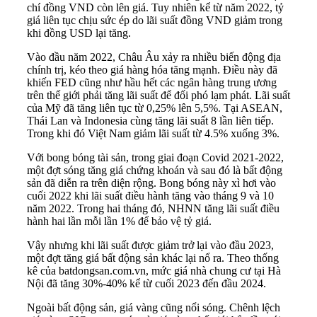
chí đồng VND còn lên giá. Tuy nhiên kể từ năm 2022,
tỷ
giá
liên tục chịu sức ép do lãi suất đồng VND giảm trong
khi đồng USD lại tăng.
Vào đầu năm 2022, Châu Âu xảy ra nhiều biến động địa
chính trị, kéo theo giá hàng hóa tăng mạnh. Điều này đã
khiến FED cũng như hầu hết các ngân hàng trung ương
trên thế giới phải tăng lãi suất để đối phó lạm phát. Lãi suất
của Mỹ đã tăng liên tục từ 0,25% lên 5,5%. Tại ASEAN,
Thái Lan và Indonesia cùng tăng lãi suất 8 lần liên tiếp.
Trong khi đó Việt Nam giảm lãi suất từ 4.5% xuống 3%.
Với bong bóng tài sản, trong giai đoạn Covid 2021-2022,
một đợt sóng tăng giá chứng khoán và sau đó là bất động
sản đã diễn ra trên diện rộng. Bong bóng này xì hơi vào
cuối 2022 khi lãi suất điều hành tăng vào tháng 9 và 10
năm 2022. Trong hai tháng đó, NHNN tăng lãi suất điều
hành hai lần mỗi lần 1% để bảo vệ tỷ giá.
Vậy nhưng khi lãi suất được giảm trở lại vào đầu 2023,
một đợt tăng giá bất động sản khác lại nổ ra. Theo thống
kê của batdongsan.com.vn, mức giá nhà chung cư tại Hà
Nội đã tăng 30%-40% kể từ cuối 2023 đến đầu 2024.
Ngoài bất động sản, giá vàng cũng nổi sóng. Chênh lệch