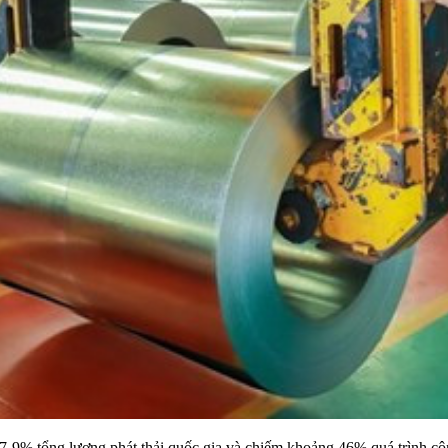
o 7-9% tổng lượng phát thải quốc gia và chiếm khoảng 46% quá trình 