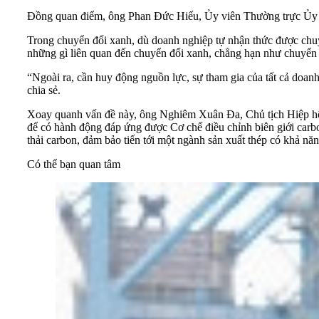
Đồng quan điểm, ông Phan Đức Hiếu, Ủy viên Thường trực Ủy ban
Trong chuyển đổi xanh, dù doanh nghiệp tự nhận thức được chuyể
những gì liên quan đến chuyển đổi xanh, chẳng hạn như chuyển đ
“Ngoài ra, cần huy động nguồn lực, sự tham gia của tất cả doan
chia sẻ.
Xoay quanh vấn đề này, ông Nghiêm Xuân Đa, Chủ tịch Hiệp hội 
để có hành động đáp ứng được Cơ chế điều chỉnh biên giới carbo
thải carbon, đảm bảo tiến tới một ngành sản xuất thép có khả năn
Có thể bạn quan tâm