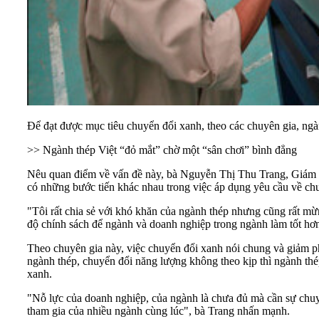
Để đạt được mục tiêu chuyển đổi xanh, theo các chuyên gia, ngà
>>
Ngành thép Việt “đỏ mắt” chờ một “sân chơi” bình đẳng
Nêu quan điểm về vấn đề này, bà Nguyễn Thị Thu Trang, Giám 
có những bước tiến khác nhau trong việc áp dụng yêu cầu về chu
"Tôi rất chia sẻ với khó khăn của ngành thép nhưng cũng rất mừ
độ chính sách để ngành và doanh nghiệp trong ngành làm tốt hơn
Theo chuyên gia này, việc chuyển đổi xanh nói chung và giảm ph
ngành thép, chuyển đổi năng lượng không theo kịp thì ngành t
xanh.
"Nỗ lực của doanh nghiệp, của ngành là chưa đủ mà cần sự chuy
tham gia của nhiều ngành cùng lúc", bà Trang nhấn mạnh.