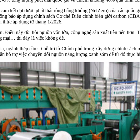
 cam kết đạt được phát thải ròng bằng không (NetZero) của các quốc gi
ông báo áp dụng chính sách Cơ chế Điều chỉnh biên giới carbon (CBAM)
h thức áp dụng từ tháng 1/2026.
ản. Điều này đòi hỏi nguồn vốn lớn, công nghệ sản xuất tiên tiến hơn.
g mại… thì đây là việc không dễ.
ia, ngành thép cần sự hỗ trợ từ Chính phủ trong xây dựng chính sách ư
cần hỗ trợ việc chuyển đổi nguồn năng lượng xanh sớm để từ đó thực hi