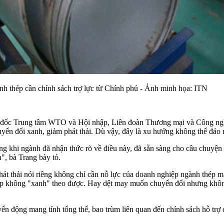
nh thép cần chính sách trợ lực từ Chính phủ - Ảnh minh họa: ITN
đốc Trung tâm WTO và Hội nhập, Liên đoàn Thương mại và Công nghiệp
yển đổi xanh, giảm phát thải. Dù vậy, đây là xu hướng không thể đảo
ng khi ngành đã nhận thức rõ về điều này, đã sẵn sàng cho câu chuyện
", bà Trang bày tỏ.
át thải nói riêng không chỉ cần nỗ lực của doanh nghiệp ngành thép m
hép không "xanh" theo được. Hay dệt may muốn chuyển đổi nhưng không
ển động mang tính tổng thể, bao trùm liên quan đến chính sách hỗ trợ