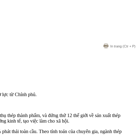
In trang
(Ctr + P)
ợ lực từ Chính phủ.
hụ thép thành phẩm, và đứng thứ 12 thế giới về sản xuất thép
ng kinh tế, tạo việc làm cho xã hội.
% phát thải toàn cầu. Theo tính toán của chuyên gia, ngành thép