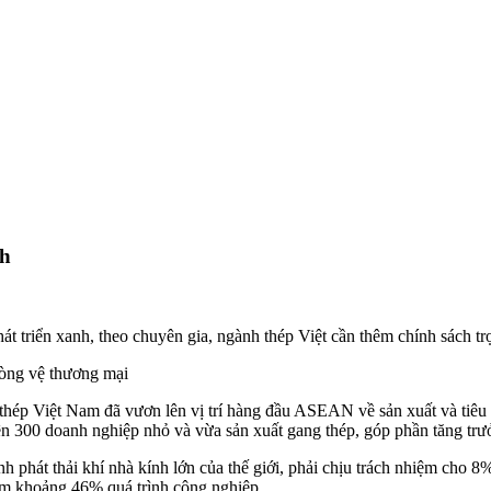
ch
át triển xanh, theo chuyên gia, ngành thép Việt cần thêm chính sách tr
hòng vệ thương mại
thép Việt Nam đã vươn lên vị trí hàng đầu ASEAN về sản xuất và tiêu t
rên 300 doanh nghiệp nhỏ và vừa sản xuất gang thép, góp phần tăng trưở
h phát thải khí nhà kính lớn của thế giới, phải chịu trách nhiệm cho 8
iếm khoảng 46% quá trình công nghiệp.