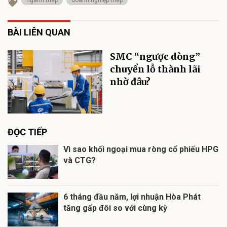
ngành thép
doanh nghiệp thép
BÀI LIÊN QUAN
SMC “ngược dòng”
chuyển lỗ thành lãi
nhờ đâu?
ĐỌC TIẾP
Vì sao khối ngoại mua ròng cổ phiếu HPG
và CTG?
6 tháng đầu năm, lợi nhuận Hòa Phát
tăng gấp đôi so với cùng kỳ