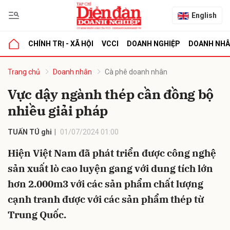
English
CHÍNH TRỊ - XÃ HỘI
VCCI
DOANH NGHIỆP
DOANH NH
bình luận
Trang chủ
Doanh nhân
Cà phê doanh nhân
Vực dậy ngành thép cần đồng bộ
nhiều giải pháp
TUẤN TÚ ghi
01/07/2024 01:00
Hiện Việt Nam đã phát triển được công nghệ
sản xuất lò cao luyện gang với dung tích lớn
Hủy
G
hơn 2.000m3 với các sản phẩm chất lượng
cạnh tranh được với các sản phẩm thép từ
Trung Quốc.