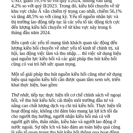
USD, giảm 19,5% so với quý I/2024, nhưng vẫn tăng
4,2% so với quý II/2023. Trong đó, kiều hối chuyển về từ
khu vực châu Á vẫn chiếm tỷ trọng cao nhất, chiếm 56,1%
và tăng 48,5% so với cùng kỳ. Yếu tố nguồn nhân lực và
thị trường lao động tiếp tục là các yếu tố tác động tích cực
đến lượng kiều hối chuyển về từ khu vực này trong 6
tháng đầu năm 2024.
Bên cạnh các yếu tố mang tính khách quan tác động đến
lượng kiều hối chuyển về như: yếu tố kinh tế chính trị, xã
hội, lao động việc làm và thu nhập… thì việc sử dụng hiệu
quả nguồn lực kiều hối và các giải pháp thu hút kiều hối
cũng có vai trò hết sức quan trọng.
Một số giải pháp thu hút nguồn kiều hối cũng như sử dụng
hiệu quả nguồn kiều hối cần được quan tâm xem xét, triển
khai thực hiện, bao gồm:
Thứ nhất,
tiếp tục thực hiện tốt cơ chế chính sách về ngoại
hối, về thu hút kiều hối; cải thiện môi trường đầu tư và
nâng cao chất lượng dịch vụ chi trả kiều hối. Thực hiện tốt
hoạt động này, không chỉ đảm bảo mang lại lợi ích tối đa
cho người thụ hưởng, người nhận
kiều hối
mà cả với
người gửi tiền, thân nhân, kiều bào và người lao động ở
nước ngoài. Sự tiện ích và bảo đảm an toàn hiệu quả cũng
là yếu tố quan trọng thu hút kiều hối thông qua hoạt động