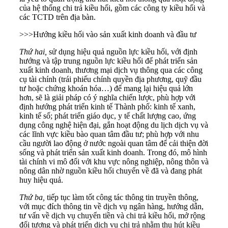
của hệ thống chi trả kiều hối, gồm các công ty kiều hối và
các TCTD
trên địa bàn.
>>>
Hướng kiều hối vào sản xuất kinh doanh và đầu tư
Thứ hai,
sử dụng hiệu quả nguồn lực kiều hối, với định
hướng và tập trung nguồn lực kiều hối để phát triển sản
xuất kinh doanh, thương mại dịch vụ thông qua các công
cụ tài chính (trái phiếu chính quyền địa phương, quỹ đầu
tư hoặc chứng khoán hóa…) để mang lại hiệu quả lớn
hơn, sẽ là giải pháp có ý nghĩa chiến lược, phù hợp với
định hướng phát triển kinh tế Thành phố: kinh tế xanh,
kinh tế số; phát triển giáo dục, y tế chất lượng cao, ứng
dụng công nghệ hiện đại, gắn hoạt động du lịch dịch vụ và
các lĩnh vực kiều bào quan tâm đầu tư; phù hợp với nhu
cầu người lao động ở nước ngoài quan tâm để cải thiện đời
sống và phát triển sản xuất kinh doanh. Trong đó, mô hình
tài chính vi mô đối với khu vực nông nghiệp, nông thôn và
nông dân nhờ nguồn kiều hối chuyển về đã và đang phát
huy hiệu quả.
Thứ ba,
tiếp tục làm tốt công tác thông tin truyền thông,
với mục đích thông tin về dịch vụ ngân hàng, hướng dẫn,
tư vấn về dịch vụ chuyển tiền và chi trả kiều hối, mở rộng
đối tượng và phát triển dịch vụ chi trả nhằm thu hút kiều