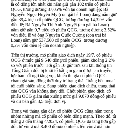
là cổ đông lớn nhất khi nắm giữ gần 102 triệu cổ phiều
QCG, tương đương 37,05% vốn tại doanh nghiệp; Bà
Nguyễn Ngọc Huyền My (con gái bà Loan) đang nắm giữ
gần 39,4 triệu cổ phiếu QCG, tương đương 14,32% vốn
điều lệ; Bà Nguyễn Thị Anh Nguyệt (em gái bà Loan)
nắm giữ gần 9,7 triệu cổ phiếu QCG, tương đương 3,52%
vốn điều lệ và ông Nguyễn Quốc Cường (con trai bà
Loan) nắm giữ 537.500 cổ phiếu QCG, tương đương
0,2% vốn điều lệ của
doanh nghiệp
.
Trên thị trường, mở phiên giao dịch ngày 19/7, cổ phiếu
QCG ở mức giá 9.540 đồng/cổ phiếu, giảm khoảng 2,2%
so với phiên trước. Tới gần 10 giờ trưa sau khi thông tin
Tổng Giám đốc bị khởi tố bắt tạm giam được lan truyền,
lực bán bất ngờ tăng vọt, khiến thị giá cổ phiếu QCG
chạm giá sàn, đồng thời duy trì trạng thái "trắng bên mua"
tới cuối phiên sáng. Sang phiên giao dịch chiều, trạng thái
của QCG vẫn không thay đổi. Chốt phiên giao dịch, cổ
phiếu QCG giảm sàn xuống mức giá 9.070 đồng/cổ phiếu
và dư bán gần 3,5 triệu đơn vị.
Trong vài tháng gần đây, cổ phiếu QCG cũng nằm trong
nhóm những mã cổ phiếu có biến động mạnh. Theo đó, từ
tháng 2 đến tháng 4/2024, cổ phiếu QCG đã tăng hơn gấp
đôi, từ vùng giá 8.400 đồng/cổ phiếu, lên vùng giá hơn