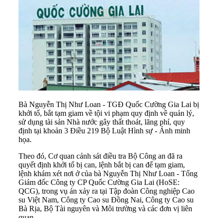
Bà Nguyễn Thị Như Loan - TGĐ Quốc Cường Gia Lai bị
khởi tố, bắt tạm giam về tội vi phạm quy định về quản lý,
sử dụng tài sản Nhà nước gây thất thoát, lãng phí, quy
định tại khoản 3 Điều 219 Bộ Luật Hình sự - Ảnh minh
họa.
Theo đó, Cơ quan cảnh sát điều tra Bộ Công an đã ra
quyết định khởi tố bị can, lệnh bắt bị can để tạm giam,
lệnh khám xét nơi ở của bà Nguyễn Thị Như Loan - Tổng
Giám đốc Công ty CP Quốc Cường
Gia Lai
(HoSE:
QCG), trong vụ án xảy ra tại Tập đoàn Công nghiệp Cao
su Việt Nam, Công ty Cao su Đồng Nai, Công ty Cao su
Bà Rịa, Bộ Tài nguyên và Môi trường và các đơn vị liên
quan.