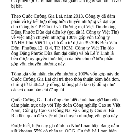
Cổ phiếu QCG bị bán tháo và giảm sàn ngay sau khi TGĐ
bị bắt.
Theo Quốc Cường Gia Lai, năm 2013, Công ty đã đàm
phán và ký kết hợp đồng hứa chuyển nhượng và đặt cọc
cho Công ty CP Đầu tư và Thương mại Việt Tín do ông
Đặng Phước Dừa đại diện ký (gọi tắt là Công ty Việt Tín)
về việc nhận chuyển nhượng 100% góp vốn Công ty
TNHH Phú Việt Tín,
chủ đầu tư
dự án 39-39B Bến Vân
Đồn, Phường 12, Q.4, TP. HCM. Công ty Việt Tín (do
ông Đặng Phước Dừa làm đại diện) và bà Lê Y Linh là
bên được ủy quyền thực hiện của bên chủ sở hữu phần
góp vốn chuyển nhượng này.
Tổng giá vốn nhận chuyển nhượng 100% vốn góp này do
Quốc Cường Gia Lai chi trả theo thỏa thuận kèm hóa đơn,
chứng từ là 464,2 tỷ đồng, không phải là 6 tỷ đồng như
các cơ quan báo chí đăng tải.
Quốc Cường Gia Lai cũng cho biết chưa bao giờ làm việc,
đàm phán trực tiếp với Tập đoàn Công nghiệp Cao su Việt
Nam, Công ty Cao su Đồng Nai và Công ty Cao su Bà
Rịa liên quan đến việc nhận chuyển nhượng vốn góp này.
Được biết, hiện nay gia đình bà Như Loan hiện đang nắm
giữ khoảng 55% cổ phần tại QCG. Cụ thể, bà Loan hiện