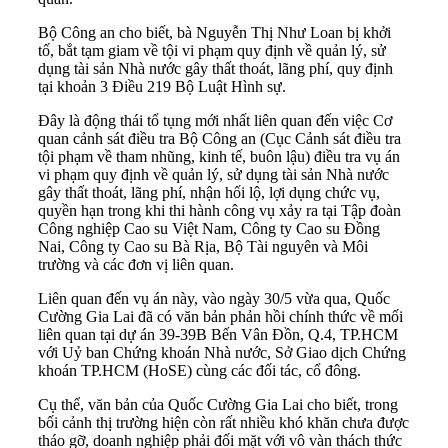
Bộ Công an cho biết, bà Nguyễn Thị Như Loan bị khởi
tố, bắt tạm giam về tội vi phạm quy định về quản lý, sử
dụng tài sản Nhà nước gây thất thoát, lãng phí, quy định
tại khoản 3 Điều 219 Bộ Luật Hình sự.
Đây là động thái tổ tụng mới nhất liên quan đến việc Cơ
quan cảnh sát điều tra Bộ Công an (Cục Cảnh sát điều tra
tội phạm về tham nhũng, kinh tế, buôn lậu) điều tra vụ án
vi phạm quy định về quản lý, sử dụng tài sản Nhà nước
gây thất thoát, lãng phí, nhận hối lộ, lợi dụng chức vụ,
quyền hạn trong khi thi hành công vụ xảy ra tại Tập đoàn
Công nghiệp Cao su Việt Nam, Công ty Cao su Đồng
Nai, Công ty Cao su Bà Rịa, Bộ Tài nguyên và Môi
trường và các đơn vị liên quan.
Liên quan đến vụ án này, vào ngày 30/5 vừa qua, Quốc
Cường Gia Lai đã có văn bản phản hồi chính thức về mối
liên quan tại dự án 39-39B Bến Vân Đồn, Q.4, TP.HCM
với Uỷ ban Chứng khoán Nhà nước, Sở Giao dịch Chứng
khoán
TP.HCM
(HoSE) cùng các đối tác, cổ đông.
Cụ thể, văn bản của Quốc Cường Gia Lai cho biết, trong
bối cảnh thị trường hiện còn rất nhiều khó khăn chưa được
tháo gỡ, doanh nghiệp phải đối mặt với vô vàn thách thức