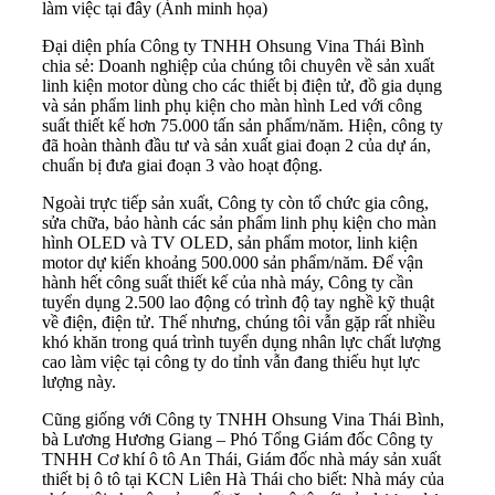
làm việc tại đây (Ảnh minh họa)
Đại diện phía Công ty TNHH Ohsung Vina Thái Bình
chia sẻ: Doanh nghiệp của chúng tôi chuyên về sản xuất
linh kiện motor dùng cho các thiết bị điện tử, đồ gia dụng
và sản phẩm linh phụ kiện cho màn hình Led với công
suất thiết kế hơn 75.000 tấn sản phẩm/năm. Hiện, công ty
đã hoàn thành đầu tư và sản xuất giai đoạn 2 của dự án,
chuẩn bị đưa giai đoạn 3 vào hoạt động.
Ngoài trực tiếp sản xuất, Công ty còn tổ chức gia công,
sửa chữa, bảo hành các sản phẩm linh phụ kiện cho màn
hình OLED và TV OLED, sản phẩm motor, linh kiện
motor dự kiến khoảng 500.000 sản phẩm/năm. Để vận
hành hết công suất thiết kế của nhà máy, Công ty cần
tuyển dụng 2.500 lao động có trình độ tay nghề kỹ thuật
về điện, điện tử. Thế nhưng, chúng tôi vẫn gặp rất nhiều
khó khăn trong quá trình tuyển dụng nhân lực chất lượng
cao làm việc tại công ty do tỉnh vẫn đang thiếu hụt lực
lượng này.
Cũng giống với Công ty TNHH Ohsung Vina Thái Bình,
bà Lương Hương Giang – Phó Tổng Giám đốc Công ty
TNHH Cơ khí ô tô An Thái, Giám đốc nhà máy sản xuất
thiết bị ô tô tại KCN Liên Hà Thái cho biết: Nhà máy của