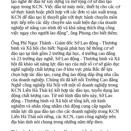
tạo nghề để
đầu tư xây dựng
và mở rộng cơ sở đào tạo
ngay trong KCN. Việc đầu tư máy móc, thiết bị cho các cơ
sở thực hành hoặc phối hợp với các đơn vị sản xuất trong
KCN để đào tạo lý thuyết gắn với thực hành chuyên môn
trực tiếp trên các dây chuyền sản xuất hiện đại của doanh
nghiệp sẽ nâng cao trình độ và khả năng thích ứng công
việc ngay cho người lao động”, ông Phong cho biết thêm.
Ông Phí Ngọc Thành - Giám đốc Sở Lao động - Thương
binh và Xã hội cho biết: Ngoài phát huy hệ thống cơ sở
đào tạo tại tỉnh gồm 2 trường đại học, 4 trường cao đẳng
và 23 trường dạy nghề, Sở Lao động - Thương binh và Xã
hội đã khảo sát năng lực đào tạo của một số cơ sở giáo dục
nghề nghiệp chất lượng cao ở khu vực phía Bắc để lựa
chọn hợp tác đào tạo, cung ứng lao động đáp ứng nhu cầu
của doanh nghiệp. Chúng tôi đã kết nối Trường Cao đẳng
Nghề công nghiệp Hà Nội với một số doanh nghiệp trong
KCN Liên Hà Thái ký kết hợp tác đào tạo, tuyển dụng lao
động chất lượng cao. Từ mô hình đầu tiên này, Sở Lao
động - Thương binh và Xã hội sẽ tổng kết, rút kinh
nghiệm và nhân rộng nhằm chủ động cung cấp nguồn
nhân lực đã qua đào tạo cho các doanh nghiệp trong KCN
Liên Hà Thái nói riêng, các KCN, cụm công nghiệp trên
địa bàn tỉnh nói chung trong những năm tiếp theo.