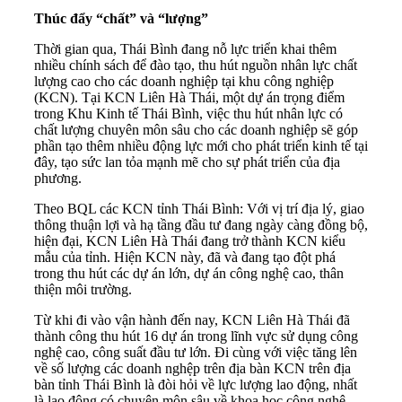
Thúc đẩy “chất” và “lượng”
Thời gian qua, Thái Bình đang nỗ lực triển khai thêm
nhiều chính sách để đào tạo, thu hút nguồn nhân lực chất
lượng cao cho các doanh nghiệp tại khu công nghiệp
(KCN). Tại KCN Liên Hà Thái, một dự án trọng điểm
trong Khu Kinh tế Thái Bình, việc thu hút nhân lực có
chất lượng chuyên môn sâu cho các doanh nghiệp sẽ góp
phần tạo thêm nhiều động lực mới cho phát triển kinh tế tại
đây, tạo sức lan tỏa mạnh mẽ cho sự phát triển của địa
phương.
Theo BQL các KCN tỉnh Thái Bình: Với vị trí địa lý, giao
thông thuận lợi và hạ tầng đầu tư đang ngày càng đồng bộ,
hiện đại, KCN Liên Hà Thái đang trở thành KCN kiểu
mẫu của tỉnh. Hiện KCN này, đã và đang tạo đột phá
trong thu hút các dự án lớn, dự án công nghệ cao, thân
thiện môi trường.
Từ khi đi vào vận hành đến nay, KCN Liên Hà Thái đã
thành công thu hút 16 dự án trong lĩnh vực sử dụng công
nghệ cao, công suất đầu tư lớn. Đi cùng với việc tăng lên
về số lượng các doanh nghệp trên địa bàn KCN trên địa
bàn tỉnh Thái Bình là đòi hỏi về lực lượng lao động, nhất
là lao động có chuyên môn sâu về khoa học công nghệ.