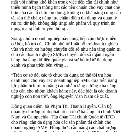
mặt với những khó khăn trong việc tiếp cận tài chính như
thiếu minh bạch thông tin; các tiêu chuẩn cho vay chặt chẽ
hơn của các tổ chức tín dụng; không có khả năng cung cấp
tài sản thế chấp; năng lực chấm điểm tín dụng và quản lý
rủi ro; dữ liệu không đáp ứng; sản phẩm và quy trình tín
dụng mang tính truyền thông…
Song, nhóm doanh nghiệp này cũng tiếp cận được nhiều
cơ hội, hỗ trợ của Chính phủ từ Luật hỗ trợ doanh nghiệp
vừa và nhỏ; xu hướng chuyển đổi số như nền tảng quản trị
cho các doanh nghiệp SME, chuyển đổi số ngành ngân
hàng, hạ tầng dữ liệu quốc gia và sự hỗ trợ từ tín dụng
xanh và phát triển bền vững…
“Trên cơ sở đó, các tổ chức tín dụng có thể tối ưu hóa
danh mục cho vay các doanh nghiệp SME dựa trên năng
lực phân tích rủi ro nâng cao nhằm tăng cường khả năng
tiếp cận cho nhóm khách hàng này, đặc biệt là các doanh
nghiệp còn non trẻ”, ông Nguyễn Văn Nam đề xuất.
Đồng quan điểm, bà Phạm Thị Thanh Huyền, Cán bộ
quản lý chương trình phát triển cơ sở hạ tầng tài chính Việt
Nam và Campuchia, Tập đoàn Tài chính Quốc tế (IFC)
cho rằng, cần đa dạng hóa các sản phẩm tài chính cho
doanh nghiệp SME. Đồng thời, cần nâng cao chất lượng