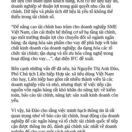
dữ liệu cho thẩm định khách hàng. Khi có dữ liệu đầy đủ,
doanh nghiệp sẽ thuận lợi trong giải quyết nhu cầu tài
chính. Dữ liệu và phân tích dữ liệu là yếu tố không thể
thiếu trong tài chính số.
“Để nâng cao tài chính bao trùm cho doanh nghiệp SME
Việt Nam, cần cải thiện hệ thống cơ sở hạ tầng tài chính,
tạo môi trường thuận lợi cho chuyển đổi số ngành ngân
hàng; đa dạng hóa sản phẩm cho vay để phù hợp với bản
chất kinh doanh của doanh nghiệp; đa dạng hóa các tổ
chức tài chính; tận dụng và tối ưu hóa công nghệ trong
hoạt động cho vay…”, đại diện IFC đề xuất.
Bên cạnh những vấn đề đã nêu, bà Nguyễn Thị Anh Đào,
Phó Chủ tịch Liên hiệp Hợp tác xã tiêu dùng Việt Nam
cho hay, Liên hiệp bao gồm rất nhiều thành viên là các
doanh nghiệp vừa và nhỏ, nhưng thực tế việc tiếp cận
nguồn vốn ngân hàng rất khó khăn do năng lực về kiểm
toán, báo cáo tài chính, năng lực sản xuất kinh doanh còn
yếu.
Vì vậy, bà Đào cho rằng việc minh bạch thông tin là rất
quan trọng như về báo cáo tài chính, hoạt động của doanh
nghiệp để các ngân hàng và tổ chức tài chính quốc tế tiếp
cận được thông tin đó, đánh giá chính xác nhất về doanh
nghiệp để cho vay một cách nhanh nhất.