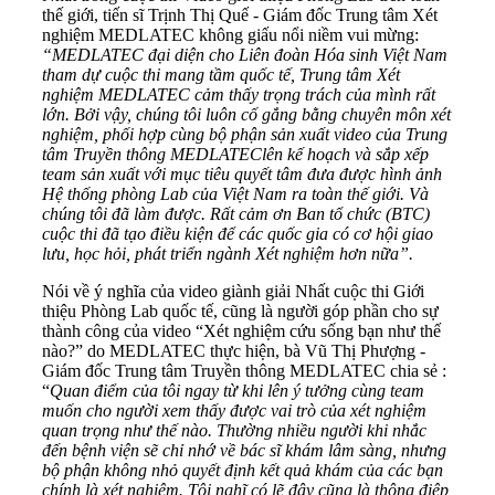
thế giới, tiến sĩ Trịnh Thị Quế - Giám đốc Trung tâm Xét
nghiệm MEDLATEC không giấu nổi niềm vui mừng:
“MEDLATEC đại diện cho Liên đoàn Hóa sinh Việt Nam
tham dự cuộc thi mang tầm quốc tế, Trung tâm Xét
nghiệm MEDLATEC cảm thấy trọng trách của mình rất
lớn. Bởi vậy, chúng tôi luôn cố gắng bằng chuyên môn xét
nghiệm, phối hợp cùng bộ phận sản xuất video của Trung
tâm Truyền thông MEDLATEC
lên kế hoạch và sắp xếp
team sản xuất với mục tiêu quyết tâm đưa được hình ảnh
Hệ thống phòng Lab của Việt Nam ra toàn thế giới. Và
chúng tôi đã làm được. Rất cảm ơn Ban tổ chức (BTC)
cuộc thi đã tạo điều kiện để các quốc gia có cơ hội giao
lưu, học hỏi, phát triển ngành Xét nghiệm hơn nữa”.
Nói về ý nghĩa của video giành giải Nhất cuộc thi Giới
thiệu Phòng Lab quốc tế, cũng là người góp phần cho sự
thành công của video “Xét nghiệm cứu sống bạn như thế
nào?” do MEDLATEC thực hiện, bà Vũ Thị Phượng -
Giám đốc Trung tâm Truyền thông MEDLATEC chia sẻ :
“
Quan điểm của tôi ngay từ khi lên ý tưởng cùng team
muốn cho người xem thấy được vai trò của xét nghiệm
quan trọng như thế nào. Thường nhiều người khi nhắc
đến bệnh viện sẽ chỉ nhớ về bác sĩ khám lâm sàng, nhưng
bộ phận không nhỏ quyết định kết quả khám của các bạn
chính là xét nghiệm. Tôi nghĩ có lẽ đây cũng là thông điệp