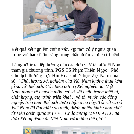
Kết quả xét nghiệm chính xác, kịp thời có ý nghĩa quan
trọng với bác sĩ lâm sàng trong chẩn đoán và điều trị bệnh.
Là người trực tiếp hướng dẫn các đơn vị Y tế tại Việt Nam
tham gia chương trình, PGS.TS Phạm Thiện Ngọc - Phó
Chủ tịch thường trực Hội Hóa sinh Y học Việt Nam chia
sẻ:
“Chất lượng xét nghiệm của Việt Nam không thua kém
gì so với thế giới. Có nhiều đơn vị Xét nghiệm tại Việt
Nam mạnh về chuyên môn, cơ sở vật chất, trang thiết bị,
chất lượng, quy trình triển khai… và tôi muốn các đồng
nghiệp trên toàn thế giới thừa nhận điều này. Tôi rất vui vì
Việt Nam đã đạt giải cao nhất, được nhiều bình chọn nhất
từ Liên đoàn quốc tế IFFC. Chúc mừng MEDLATEC đã
đưa Xét nghiệm của Việt Nam vươn tầm thế giới
”.