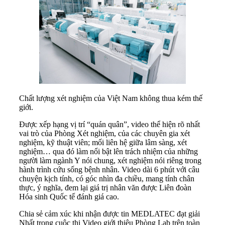
Chất lượng xét nghiệm của Việt Nam không thua kém thế
giới.
Được xếp hạng vị trí “quán quân”, video thể hiện rõ nhất
vai trò của Phòng Xét nghiệm, của các chuyên gia xét
nghiệm, kỹ thuật viên; mối liên hệ giữa lâm sàng, xét
nghiệm… qua đó làm nổi bật lên trách nhiệm của những
người làm ngành Y nói chung, xét nghiệm nói riêng trong
hành trình cứu sống bệnh nhân. Video dài 6 phút với câu
chuyện kịch tính, có góc nhìn đa chiều, mang tính chân
thực, ý nghĩa, đem lại giá trị nhân văn được Liên đoàn
Hóa sinh Quốc tế đánh giá cao.
Chia sẻ cảm xúc khi nhận được tin MEDLATEC đạt giải
Nhất trong cuộc thi Video giới thiệu Phòng Lab trên toàn