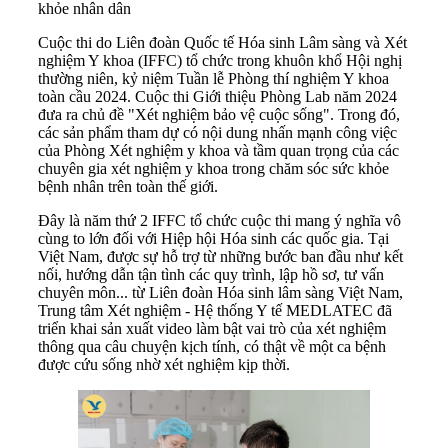
khỏe nhân dân
Cuộc thi do Liên đoàn Quốc tế Hóa sinh Lâm sàng và Xét
nghiệm Y khoa (IFFC) tổ chức trong khuôn khổ Hội nghị
thường niên, kỷ niệm Tuần lễ Phòng thí nghiệm Y khoa
toàn cầu 2024. Cuộc thi Giới thiệu Phòng Lab năm 2024
đưa ra chủ đề "Xét nghiệm bảo vệ cuộc sống". Trong đó,
các sản phẩm tham dự có nội dung nhấn mạnh công việc
của Phòng Xét nghiệm y khoa và tầm quan trọng của các
chuyên gia xét nghiệm y khoa trong chăm sóc sức khỏe
bệnh nhân trên toàn thế giới.
Đây là năm thứ 2 IFFC tổ chức cuộc thi mang ý nghĩa vô
cùng to lớn đối với Hiệp hội Hóa sinh các quốc gia. Tại
Việt Nam, được sự hỗ trợ từ những bước ban đầu như kết
nối, hướng dẫn tận tình các quy trình, lập hồ sơ, tư vấn
chuyên môn... từ Liên đoàn Hóa sinh lâm sàng Việt Nam,
Trung tâm Xét nghiệm - Hệ thống Y tế MEDLATEC đã
triển khai sản xuất video làm bật vai trò của xét nghiệm
thông qua câu chuyện kịch tính, có thật về một ca bệnh
được cứu sống nhờ xét nghiệm kịp thời.