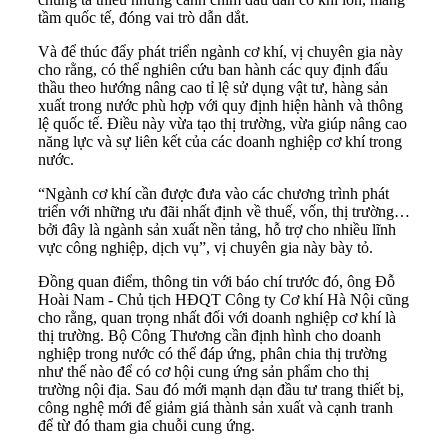
tầm quốc tế, đóng vai trò dẫn dắt.
Và để thúc đẩy phát triển ngành cơ khí, vị chuyên gia này
cho rằng, có thể nghiên cứu ban hành các quy định đấu
thầu theo hướng nâng cao tỉ lệ sử dụng vật tư, hàng sản
xuất trong nước phù hợp với quy định hiện hành và thông
lệ quốc tế. Điều này vừa tạo thị trường, vừa giúp nâng cao
năng lực và sự liên kết của các doanh nghiệp cơ khí trong
nước.
“Ngành cơ khí cần được đưa vào các chương trình phát
triển với những ưu đãi nhất định về thuế, vốn, thị trường…
bởi đây là ngành sản xuất nền tảng, hỗ trợ cho nhiều lĩnh
vực công nghiệp, dịch vụ”, vị chuyên gia này bày tỏ.
Đồng quan điểm, thông tin với báo chí trước đó, ông Đỗ
Hoài Nam - Chủ tịch HĐQT Công ty Cơ khí Hà Nội cũng
cho rằng, quan trọng nhất đối với doanh nghiệp cơ khí là
thị trường. Bộ Công Thương cần định hình cho doanh
nghiệp trong nước có thể đáp ứng, phân chia thị trường
như thế nào để có cơ hội cung ứng sản phẩm cho thị
trường nội địa. Sau đó mới mạnh dạn đầu tư trang thiết bị,
công nghệ mới để giảm giá thành sản xuất và cạnh tranh
để từ đó tham gia chuỗi cung ứng.