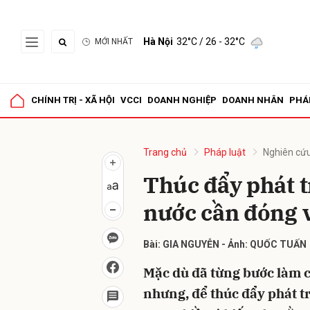
Hà Nội
32°C
/ 26 - 32°C
MỚI NHẤT
Gửi 
CHÍNH TRỊ - XÃ HỘI
VCCI
DOANH NGHIỆP
DOANH NHÂN
PHÁ
Trang chủ
Pháp luật
Nghiên cứu
Thúc đẩy phát t
nước cần đóng v
Bài: GIA NGUYỄN - Ảnh: QUỐC TUẤN
Mặc dù đã từng bước làm ch
nhưng, để thúc đẩy phát t