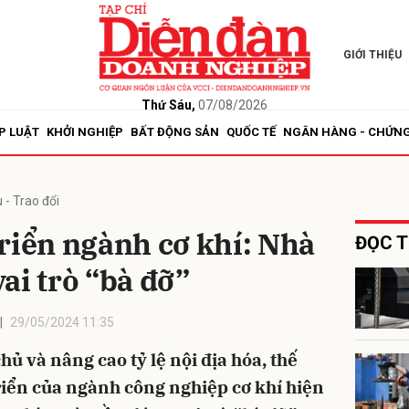
GIỚI THIỆU
bình luận
Thứ Sáu,
07/08/2026
P LUẬT
KHỞI NGHIỆP
BẤT ĐỘNG SẢN
QUỐC TẾ
NGÂN HÀNG - CHỨN
 - Trao đổi
riển ngành cơ khí: Nhà
ĐỌC T
ai trò “bà đỡ”
Hủy
G
29/05/2024 11:35
ủ và nâng cao tỷ lệ nội địa hóa, thế
riển của ngành công nghiệp cơ khí hiện