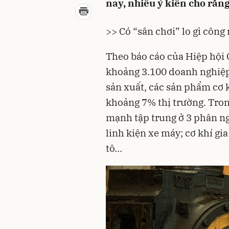
nay, nhiều ý kiến cho rằn
>> Có “sân chơi” lo gì công
Theo báo cáo của Hiệp hội
khoảng 3.100
doanh nghiệ
sản xuất
, các sản phẩm cơ 
khoảng 7% thị trường. Tron
mạnh tập trung ở 3 phân n
linh kiện xe máy; cơ khí gi
tô…