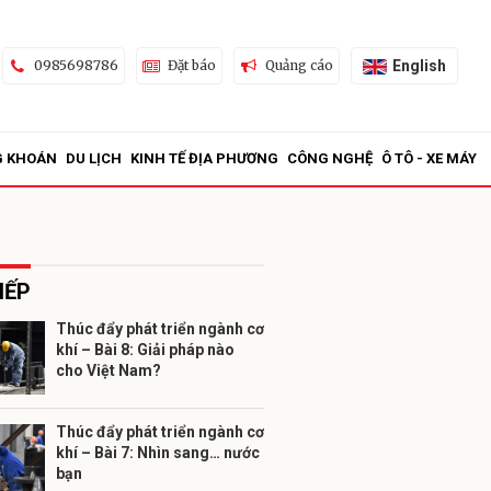
English
0985698786
Đặt báo
Quảng cáo
G KHOÁN
DU LỊCH
KINH TẾ ĐỊA PHƯƠNG
CÔNG NGHỆ
Ô TÔ - XE MÁY
IẾP
Thúc đẩy phát triển ngành cơ
khí – Bài 8: Giải pháp nào
ửi
cho Việt Nam?
Thúc đẩy phát triển ngành cơ
khí – Bài 7: Nhìn sang… nước
bạn