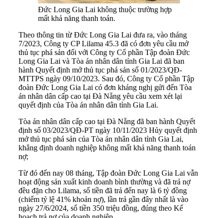
Đức Long Gia Lai không thuộc trường hợp
mất khả năng thanh toán.
Theo thông tin từ Đức Long Gia Lai đưa ra, vào tháng
7/2023, Công ty CP Lilama 45.3 đã có đơn yêu cầu mở
thủ tục phá sản đối với Công ty Cổ phần Tập đoàn Đức
Long Gia Lai và Tòa án nhân dân tỉnh Gia Lai đã ban
hành Quyết định mở thủ tục phá sản số 01/2023/QĐ-
MTTPS ngày 09/10/2023. Sau đó, Công ty Cổ phần Tập
đoàn Đức Long Gia Lai có đơn kháng nghị gửi đến Tòa
án nhân dân cấp cao tại Đà Nẵng yêu cầu xem xét lại
quyết định của Tòa án nhân dân tỉnh Gia Lai.
Tòa án nhân dân cấp cao tại Đà Nẵng đã ban hành Quyết
định số 03/2023/QĐ-PT ngày 10/11/2023 Hủy quyết định
mở thủ tục phá sản của Tòa án nhân dân tỉnh Gia Lai,
khẳng định doanh nghiệp không mất khả năng thanh toán
nợ;
Từ đó đến nay 08 tháng, Tập đoàn Đức Long Gia Lai vẫn
hoạt động sản xuất kinh doanh bình thường và đã trả nợ
đều đặn cho Lilama, số tiền đã trả đến nay là 6 tỷ đồng
(chiếm tỷ lệ 41% khoản nợ), lần trả gần đây nhất là vào
ngày 27/6/2024, số tiền 350 triệu đồng, đúng theo Kế
hoạch trả nợ của doanh nghiệp.