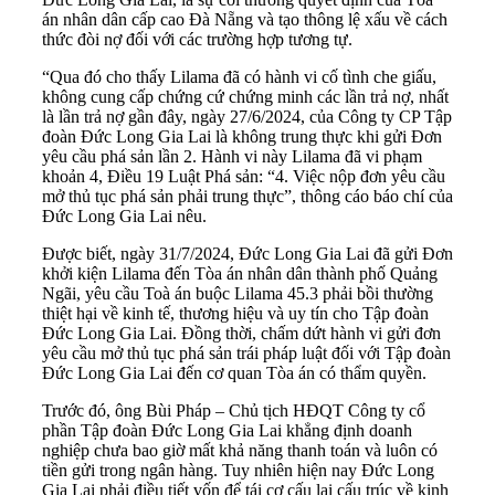
án nhân dân cấp cao Đà Nẵng và tạo thông lệ xấu về cách
thức đòi nợ đối với các trường hợp tương tự.
“Qua đó cho thấy Lilama đã có hành vi cố tình che giấu,
không cung cấp chứng cứ chứng minh các lần trả nợ, nhất
là lần trả nợ gần đây, ngày 27/6/2024, của Công ty CP Tập
đoàn Đức Long Gia Lai là không trung thực khi gửi Đơn
yêu cầu phá sản lần 2. Hành vi này Lilama đã vi phạm
khoản 4, Điều 19 Luật Phá sản: “4. Việc nộp đơn yêu cầu
mở thủ tục phá sản phải trung thực”, thông cáo báo chí của
Đức Long Gia Lai nêu.
Được biết, ngày 31/7/2024, Đức Long Gia Lai đã gửi Đơn
khởi kiện Lilama đến Tòa án nhân dân thành phố Quảng
Ngãi, yêu cầu Toà án buộc Lilama 45.3 phải bồi thường
thiệt hại về kinh tế, thương hiệu và uy tín cho Tập đoàn
Đức Long Gia Lai. Đồng thời, chấm dứt hành vi gửi đơn
yêu cầu mở thủ tục phá sản trái pháp luật đối với Tập đoàn
Đức Long Gia Lai đến cơ quan Tòa án có thẩm quyền.
Trước đó, ông Bùi Pháp – Chủ tịch HĐQT Công ty cổ
phần Tập đoàn Đức Long Gia Lai khẳng định doanh
nghiệp chưa bao giờ mất khả năng thanh toán và luôn có
tiền gửi trong ngân hàng. Tuy nhiên hiện nay Đức Long
Gia Lai phải điều tiết vốn để tái cơ cấu lại cấu trúc về kinh