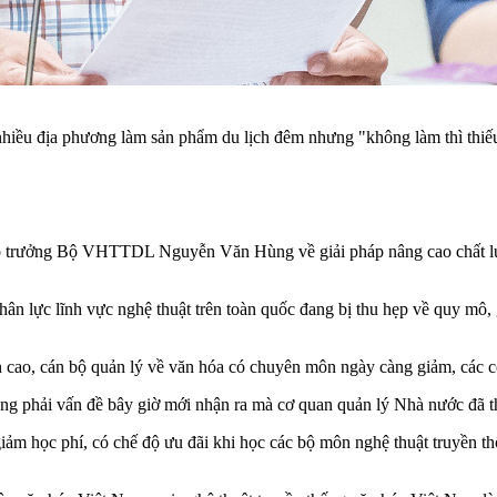
 địa phương làm sản phẩm du lịch đêm nhưng "không làm thì thiếu, l
 trưởng Bộ VHTTDL Nguyễn Văn Hùng về giải pháp nâng cao chất lượn
n lực lĩnh vực nghệ thuật trên toàn quốc đang bị thu hẹp về quy mô,
cao, cán bộ quản lý về văn hóa có chuyên môn ngày càng giảm, các cơ
ng phải vấn đề bây giờ mới nhận ra mà cơ quan quản lý Nhà nước đã t
iảm học phí, có chế độ ưu đãi khi học các bộ môn nghệ thuật truyền 