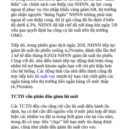
thấu” các chính sách can thiệp của NHNN, áp lực cung
ngoại tệ phục vụ cho nhập khẩu vàng giảm bớt, thị trường
ghi nhận nguyên “tháng Ngâu” NHNN không phải bán
ngoại tệ can thiệp cung, thì tỷ giá cũng đã ổn định ở biên
độ dưới 4,3%. NHNN đã bật chế độ nới lỏng khi ngày 5/8
vừa qua quyết định hạ công cụ lãi suất trên thị trường
OMO.
Tiếp đó, trong phiên giao dịch ngày 20/8, NHNN tiếp tục
giảm lãi suất tín phiếu xuống 4,2%/năm, đánh dấu lần thứ
2 kể từ đầu tháng 8/2024 NHNN giảm lãi suất tín phiếu.
Cùng với đó, nhà điều hành tiếp tục động thái bơm ròng
nhằm hỗ trợ thanh khoản ngắn hạn với chi phí thấp hơn
cho hệ thống. Các động thái của nhà điều hành cũng đã
trực tiếp kéo
lãi suất vay
mượn kỳ hạn chủ chốt giữa các
ngân hàng trên thị trường liên ngân hàng về mức thấp
(4,3%/năm).
TCTD vẫn phấn đấu giảm lãi suất
Các TCTD đều cho rằng chỉ cần lãi suất điều hành ổn
định, họ có thể cân đối nguồn vốn ở mức phù hợp để thực
hiện các nhiệm vụ đặt ra trong thời gian còn lại của năm,
trong đó có mục tiêu “chạy” hết hạn mức tín dụng được
giao, cũng như phấn đấu giảm lãi suất cho vay.