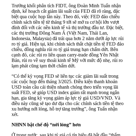
Trưởng khối phân tích FIDT, ông Đoàn Minh Tuấn nhận
định, kế hoạch cắt giảm lãi suất của FED đã rõ ràng, đặc
biệt qua cuộc họp lần này. Theo đó, việc FED đảo chiều
chính sách tiền tệ từ tháng 9 tới sẽ mở ra cơ hội lớn vượt
đỉnh đối với các nền kinh tế và thị trường đầu tư. Đặc biệt,
các thị trường Đông Nam Á (Việt Nam, Thái Lan,
Indonesia, Malaysia) đã trải qua hơn 2 năm dưới áp lực rủi
ro tỷ giá. Hiện tại, khi chính sách thắt chặt tiền tệ FED đảo
chiều, đồng nghĩa rủi ro tỷ giá trung hạn chấm dứt. Bên
cạnh đó, các rủi ro liên quan carry-trade đồng Yên Nhật
Bản, rủi ro về suy thoái kinh tế Mỹ với mức độ nhẹ, rủi ro
lạm phát cũng tạm thời chấm dứt.
“Có thể kỳ vọng FED sẽ liên tục các giảm lãi suất trong
các cuộc họp đến tháng 3/2025. Điều kiện thanh khoản
USD toàn cầu cải thiện nhanh chóng theo triển vọng lãi
suất FED, sẽ giúp USD index giảm rất mạnh trong ngắn
hạn, gia tăng kỳ vọng giảm áp lực tỷ giá USD/VND. Và
điều này cũng sẽ tạo dư địa cho các chính sách tiền tệ theo
xu hướng nới lỏng, hỗ trợ tăng trưởng”, ông Tuấn nhận
xét.
NHNN bật chế độ “nới lỏng” hơn
Ở trong nước, sau khi tỷ giá có tín hiệu đã bắt đầu “thẩm