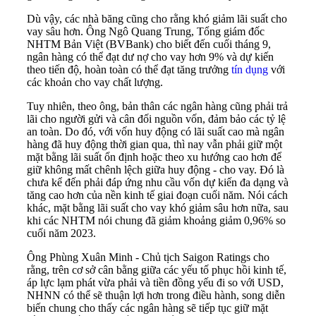
Dù vậy, các nhà băng cũng cho rằng khó giảm lãi suất cho
vay sâu hơn. Ông Ngô Quang Trung, Tổng giám đốc
NHTM Bản Việt (BVBank) cho biết đến cuối tháng 9,
ngân hàng có thể đạt dư nợ cho vay hơn 9% và dự kiến
theo tiến độ, hoàn toàn có thể đạt tăng trưởng
tín dụng
với
các khoản cho vay chất lượng.
Tuy nhiên, theo ông, bản thân các ngân hàng cũng phải trả
lãi cho người gửi và cân đối nguồn vốn, đảm bảo các tỷ lệ
an toàn. Do đó, với vốn huy động có lãi suất cao mà ngân
hàng đã huy động thời gian qua, thì nay vẫn phải giữ một
mặt bằng lãi suất ổn định hoặc theo xu hướng cao hơn để
giữ không mất chênh lệch giữa huy động - cho vay. Đó là
chưa kể đến phải đáp ứng nhu cầu vốn dự kiến đa dạng và
tăng cao hơn của nền kinh tế giai đoạn cuối năm. Nói cách
khác, mặt bằng lãi suất cho vay khó giảm sâu hơn nữa, sau
khi các NHTM nói chung đã giảm khoảng giảm 0,96% so
cuối năm 2023.
Ông Phùng Xuân Minh - Chủ tịch Saigon Ratings cho
rằng, trên cơ sở cân bằng giữa các yếu tố phục hồi kinh tế,
áp lực lạm phát vừa phải và tiền đồng yếu đi so với USD,
NHNN có thể sẽ thuận lợi hơn trong điều hành, song diễn
biến chung cho thấy các ngân hàng sẽ tiếp tục giữ mặt